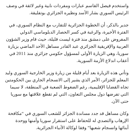
واستخدم فيصل القاسم عبارات ومفردات نابية وغير لائقة في وصف
الرئيس السوري بشار الأسد ونظيره الجزائري بوتفليقة.
جدير بالذكر، أن الخطوة الجزائرية للتقارب مع النظام السوري، في
الفترة الأخيرة، والرغبة في كسر الحصار الدبلوماسي الدولي
المفروض على دمشق منذ فترة ليست قليلة، حيث قام وزير الشؤون
العربية والإفريقية الجزائري عبد القادر مساهل الأحد الماضي بزيارة
سوريا، وهي الزيارة الأولى لمسؤول حكومي جزائري منذ 2011 في
أعقاب اندلاع الأزمة السورية.
وتأتي هذه الزيارة بعد أيام قليلة من زيارة وزير الخارجية السوري وليد
المعلم للجزائر، الأمر الذي يشير إلى الانسجام الجاري بين الحكومتين
تجاه القضايا الإقليمية، رغم الضغوط الصعبة في المنطقة، لا سيما
التي تفرضها دول مجلس التعاون، التي لم تقطع علاقتها مع سوريا
حتى الآن.
وكان مساهل قد جدد مساندة الجزائر للشعب السوري في “مكافحة
الإرهاب والتصدي له للحفاظ على استقرار سوريا وأمنها ووحدة
أبنائها وانسجام شعبها” وفقا لوكالة الأنباء الجزائرية.