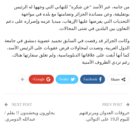
من جانبه، عبر الأسد “عن شكره” للتهاني التي وجهها له الرئيس
بوتفليقة، وعن مساندة الجزائر وتضامنها مع بلده في مواجهة
التحديات التي يفرضها عليها الإرهاب، مبديا عزمه وإصراره على دعم
التعاون بين البلدين في شتى المجالات.
وكانت الجزائر قد رفضت في السابق تجميد عضوية دمشق في جامعة
الدول العربية، وتصدت لمحاولات فرض عقوبات على الرئيس الأسد،
كما أنها أبقت على علاقاتها الدبلوماسية، ولم تغلق سفارتها هناك،
رغم تردي الظروف الأمنية
Google+
Twitter
Facebook
Share
NEXT POST
PREV POST
خروقات العدوان ومرتزقتهم
يحاورون ويحشدون !! بقلم /
لليوم الـ19 على التوالي.
عبدالله الدومري.