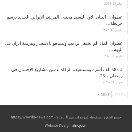
يوليو 23, 2026
عطوان : البيان الأول للسيد مجتبى المرشد الإيراني الجديد يرسم
خريطة…
مارس 12, 2026
عطوان: لماذا لم يحتفل ترامب ونتنياهو بالانتصار وهزيمة ايران في
اليوم…
مارس 3, 2026
لـ 583 ألف أسرة ومستفيد.. الزكاة تدشن مشاريع الإحسان في
رمضان بـ 26…
فبراير 21, 2026
NEXT
PREV
جميع الحقوق محفوظة لموقع إب نيوز© https://www.ibb-news.com - 2026
Website Design:
alnojoom