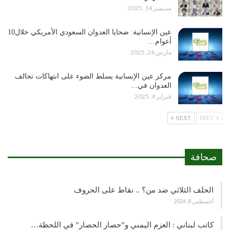
سبتمبر 14, 2025
عين الإنسانية: ضحايا العدوان السعودي الأمريكي خلال10
أعوام…
مارس 26, 2025
مركز عين الإنسانية يسلط الضوء على انتهاكات تحالف
العدوان في…
فبراير 4, 2025
NEXT
PREV
صحافة
الحلف الثلاثي ضد من؟ .. نقاط على الحروف
أغسطس 8, 2026
كاتب لبناني : العزم اليمني و”حصار الحصار” في اللحظة…