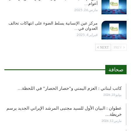
أعوام…
مارس 26, 2025
مركز عين الإنسانية يسلط الضوء على انتهاكات تحالف
العدوان في…
فبراير 4, 2025
NEXT
PREV
صحافة
كاتب لبناني : العزم اليمني و”حصار الحصار” في اللحظة…
يوليو 23, 2026
عطوان : البيان الأول للسيد مجتبى المرشد الإيراني الجديد يرسم
خريطة…
مارس 12, 2026