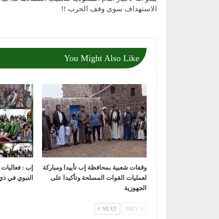
الاستهداف سوى وقف الحرب !!
You Might Also Like
وقفات شعبية بمحافظة إب تأييدا ومباركة
إب : فعاليات
لعمليات القوات المسلحة وتأكيدا على
النبوي في ذي
الجهوزية
NEXT
PREV