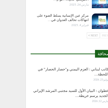
مارس 26, 2025
مركز عين الإنسانية يسلط الضوء على
انتهاكات تحالف العدوان في…
فبراير 4, 2025
NEXT
حافة
اتب لبناني : العزم اليمني و”حصار الحصار” في
للحظة…
وليو 23, 2026
طوان : البيان الأول للسيد مجتبى المرشد الإيراني
لجديد يرسم خريطة…
ارس 12, 2026