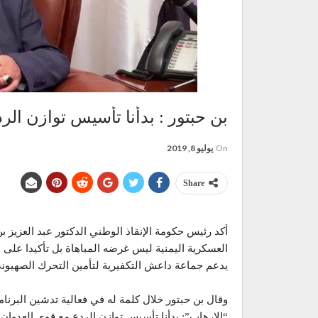
بن حبتور : بدأنا تأسيس توازن الر
On
يوليو 8, 2019
Share
أكد رئيس حكومة الإنقاذ الوطني الدكتور عبد العزيز ب
العسكرية اليمنية ليس غرضه المباهاة بل تأكيدا على 
يدعم جماعة داعش التكفيرية لتأمين التحرك الصهيون
وقال بن حبتور خلال كلمة له في فعالية تدشين البرنا
“الإرهاب”: بدأنا تأسيس توازن الردع مع قوى العدوان.