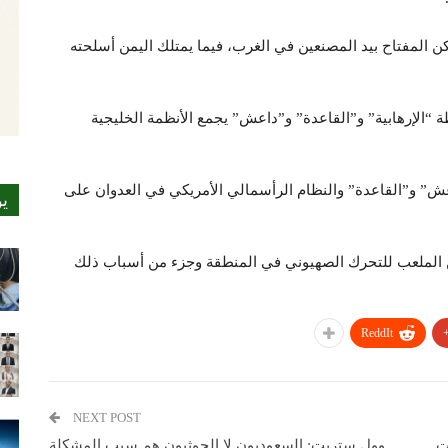
ن المفتاح بيد المصنعين في الغرب، فيما يمتلك اليمن أسلحته
 “الإرهابية” و”القاعدة” و”داعش” يجمع الأنظمة الخليجية
ش” و”القاعدة” والنظام الرأسمالي الأمريكي في العدوان على
ي
 الملعب للتحرك الصهيوني في المنطقة وجزء من أسباب ذلك
ReddIt
NEXT POST
ت
وول ستريت: السعوديون لا الحوثيون هم سبب المشكلة