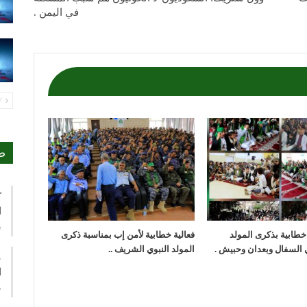
في اليمن .
PREV
ص
ك
ا
ي
 خطابية بذكرى المولد
فعالية خطابية لأمن إب بمناسبة ذكرى
 السفال وبعدان وحبيش .
المولد النبوي الشريف ..
ع
ا
م