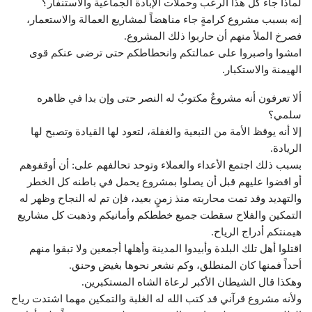
لماذا جاء كل هذا الرعب وحملات الإبادة الجماعية والاستنفار؟
إنه بسبب مشروع كرامةٍ جاء مناهضاً لمشاريع العمالة والاستعمار،
فصرخ الملأ منهم أن حاربوا ذلك المشروع.
امشوا واصبروا على عمالتكم وانحطاطكم حتى ترضى عنكم قوى
الهيمنة والاستكبار.
ألا تعرفون أنه مشروعٌ مكتوبٌ له النصر حتى وإن بدا في ظاهره
سلمي؟
إلا أنه يوقظ الأمة من التبعية والغفلة، لتعود لها القيادة وتصبح لها
الريادة.
بسبب ذلك اجتمع الأعداء والعملاء وتوحد تحالفهم على: أن أوقفوهم
أو اقضوا عليهم قبل أن يصلوا بمشروع يحمل في باطنه كل الخطر
والتهديد وقد تمت محاربته منذ زمنٍ بعيد، فإن تم له النجاح وظهر له
التمكين والفلاح سقطت جميع خططكم وأمانيكم وذهبت كل مشاريع
هيمنتكم أدراج الرياح.
اقتلوا أهل تلك البلدة وأبيدوا المدينة وأهلها أجمعين ولا تبقوا منهم
أحداً فمنها كان المنطلق، وكم نشعر نحوها بغيض وحنق.
وهكذا قال الشيطان الأكبر لرعاة الشاه المستكبرين.
ولأنه مشروع قرآني قد كتب الله له الغلبة والتمكين مهما اشتدت رياح