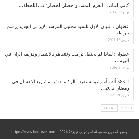
كاتب لبناني : العزم اليمني و”حصار الحصار” في اللحظة…
يوليو 23, 2026
عطوان : البيان الأول للسيد مجتبى المرشد الإيراني الجديد يرسم
خريطة…
مارس 12, 2026
عطوان: لماذا لم يحتفل ترامب ونتنياهو بالانتصار وهزيمة ايران في
اليوم…
مارس 3, 2026
لـ 583 ألف أسرة ومستفيد.. الزكاة تدشن مشاريع الإحسان في
رمضان بـ 26…
فبراير 21, 2026
NEXT
PREV
جميع الحقوق محفوظة لموقع إب نيوز© https://www.ibb-news.com - 2026