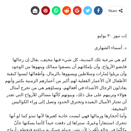
Share
إب نيوز ٣٠ يوليو
د. أسماء الشهاري
كم هي مرعبة تلك المدينة، كل شيء فيها مخيف، يقال إن رجالها
قابضو الأرواح، وأن بإمكانهم أن ينسفوا ممالك وينهوها من الوجود
وأن يزيلوا إمارات وسلاطين ويسووها بالرمال، وأطفالها ليسوا كبقية
الأطفال لأن الأعمار الفعلية لهم أكبر من أعمارهم الزمنية بكثير وأنهم
يعادلون الرجال الأشداء في أفعالهم، ونساؤهم هي من تخرج أمثال
هؤلاء وتربيهم على مثل ذلك، وبيوتهم كأنّها مساكن للأرواح التي تقدر
أن تجتاز الأميال البعيدة وتخترق الحدود وتصل إلى وراء الكواليس
المخيفة.
وأما أحجارها ورمالها فهي ليست عادية كغيرها لأنها تبدو كما لو أنها
تتحرك استنفاراً وغيرةً، ستراها إن دققت جيداً كأنما يسكنها جآنّ
وكأنّها في حالة تأهُب؛ لأن تشن حملة عسكرية مباغتة فتخطف أرواح