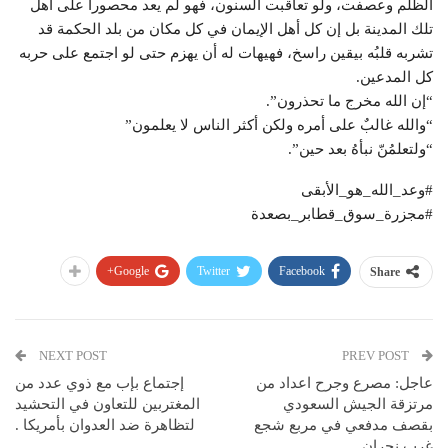
الظلم وعصفت، ولو تعاقبت السنون، فهو لم يعد محصوراً على أهل
تلك المدينة بل إن كل أهل الإيمان في كل مكان من بلد الحكمة قد
تشربه قلبُه بيقين راسخ، فهيهات له أن يهزم حتى لو اجتمع على حربه
كل المدعين.
“إن الله مخرج ما تحذرون”.
“والله غالبٌ على أمره ولكن أكثر الناس لا يعلمون”
“ولتعلمُنّ نبأهُ بعد حين”.
#وعد_الله_هو_الأبقى
#مجزرة_سوق_قطابر_بصعدة
Google+
Twitter
Facebook
Share
NEXT POST
PREV POST
عاجل: مصرع وجرح اعداد من
إجتماع بإب مع ذوي عدد من
مرتزقة الجيش السعودي
المغتربين للتعاون في التحشيد
بقصف مدفعي في مربع شجع
لتظاهرة ضد العدوان بأمريكا .
غرب نجران