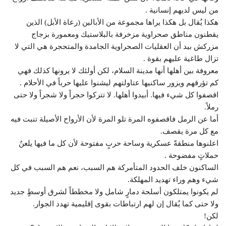
من ليس لديهم إنسانية .
هكذا يُقال بل هكذا يراها مجموعة من الأبالين (رعاة الأبل) الذين
يقطنون مناطق صحراوية مزخرفة بالبلاستيك ومعمورة بزجاج
مزركش بيد أن العقليات الصحراوية الجامدة والمتحجرة هي التي لا
تزال طاغية عليهم بقوة .
معروفة بين أهلها أنها مدينة السلام، لكن أولئك لا يرونها كذلك فهي
كم تؤرقهم ويزور ساكنيها عتاولتهم ليشنوا عليها حرباً في الأحلام .
اقصفوا كل شيء فيها. أبيدوا أهلها. لا تتركوا حجراً ولا شجراً ولا حتى
رملاً.
أما عن الرمل فاقصفوه المرة تلو المرة لأن الأرواح الأصيلة تنبت فيه
مع كل مرة يقصف.
اعلنوها منطقةً عسكرية وساحة حربٍ مفتوحة لأن كل ما فيها يلعنُ
حملاتٍ مفضوحة .
الساكنون خلف الحدود المتأمركة هم السبب، نعم هم السبب في كل
شيء وهم وراء تهديد المهلكة.
لم يكونوا يمتلكون أسلحة دمارٍ شامل ولا مخططاً لشرق أوسطٍ جديد
ولا حتى كما يُقال إن لهم ارتباطات بقوى إقليمية تهدد الجوار.
لكن!