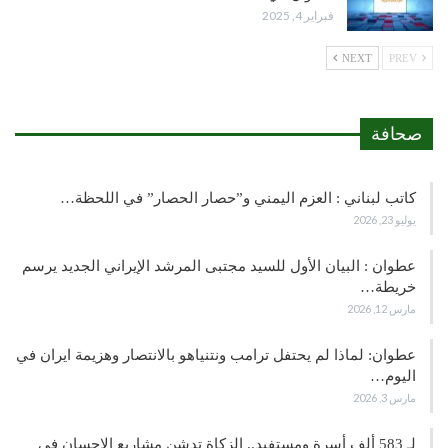
فبراير 4, 2025
NEXT
PREV
صحافة
كاتب لبناني : العزم اليمني و”حصار الحصار” في اللحظة…
يوليو 23, 2026
عطوان : البيان الأول للسيد مجتبى المرشد الإيراني الجديد يرسم
خريطة…
مارس 12, 2026
عطوان: لماذا لم يحتفل ترامب ونتنياهو بالانتصار وهزيمة ايران في
اليوم…
مارس 3, 2026
لـ 583 ألف أسرة ومستفيد.. الزكاة تدشن مشاريع الإحسان في