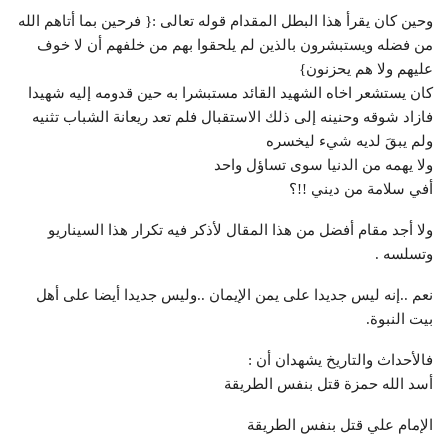
وحين كان يقرأ هذا البطل المقدام قوله تعالى :{ فرحين بما أتاهم الله
من فضله ويستبشرون بالذين لم يلحقوا بهم من خلفهم أن لا خوف
عليهم ولا هم يحزنون}
كان يستشعر اخاه الشهيد القائد مستبشرا به حين قدومه إليه شهيدا
فازاد شوقه وحنينه إلى ذلك الاستقبال فلم تعد ريعانة الشباب تثنيه
ولم يبقَ لديه شيء ليخسره
ولا يهمه من الدنيا سوى تساؤل واحد
أفي سلامة من ديني !!؟
وﻻ أجد مقام أفضل من هذا المقال لأذكر فيه تكرار هذا السيناريو
وتسلسه .
نعم ..إنه ليس جديدا على يمن الإيمان ..وليس جديدا أيضا على أهل
بيت النبوة.
فالأحداث والتاريخ يشهدان أن :
أسد الله حمزة قتل بنفس الطريقة
الإمام علي قتل بنفس الطريقة