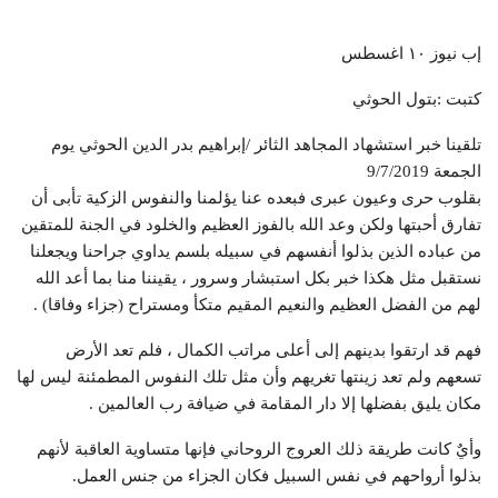
إب نيوز ١٠ اغسطس
كتبت :بتول الحوثي
تلقينا خبر استشهاد المجاهد الثائر /إبراهيم بدر الدين الحوثي يوم
الجمعة 9/7/2019
بقلوب حرى وعيون عبرى فبعده عنا يؤلمنا والنفوس الزكية تأبى أن
تفارق أحبتها ولكن وعد الله بالفوز العظيم والخلود في الجنة للمتقين
من عباده الذين بذلوا أنفسهم في سبيله بلسم يداوي جراحنا ويجعلنا
نستقبل مثل هكذا خبر بكل استبشار وسرور ، يقيننا منا بما أعد الله
لهم من الفضل العظيم والنعيم المقيم متكأ ومستراح (جزاء وفاقا) .
فهم قد ارتقوا بدينهم إلى أعلى مراتب الكمال ، فلم تعد الأرض
تسعهم ولم تعد زينتها تغريهم وأن مثل تلك النفوس المطمئنة ليس لها
مكان يليق بفضلها إلا دار المقامة في ضيافة رب العالمين .
وأيٌ كانت طريقة ذلك العروج الروحاني فإنها متساوية العاقبة لأنهم
بذلوا أرواحهم في نفس السبيل فكان الجزاء من جنس العمل.