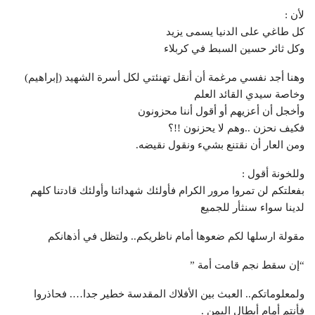
لأن :
كل طاغي على الدنيا يسمى يزيد
وكل ثائر حسين السبط في كربلاء
وهنا أجد نفسي مرغمة أن أنقل تهنئتي لكل أسرة الشهيد (إبراهيم)
وخاصة سيدي القائد العلم
وأخجل أن أعزيهم أو أقول أننا محزونون
فكيف نحزن ..وهم لا يحزنون !!؟
ومن العار أن نقتنع بشيء ونقول نقيضه.
وللخونة أقول :
بفعلتكم لن تمروا مرور الكرام فأولئك شهدائنا وأولئك قادتنا كلهم
لدينا سواء سنثأر للجميع
مقولة ارسلها لكم ضعوها أمام ناظريكم.. ولتظل في أذهانكم
“إن سقط نجم قامت أمة ”
ولمعلوماتكم.. العبث بين الأفلاك المقدسة خطير جدا…. فحاذروا
فأنتم أمام أبطال اليمن .