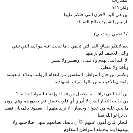
انتصارات
ولكن؟؟؟
أين هي اليد الأخرى التى حثكم عليها
الرئيس الشهيد صالح الصماد
(يدٌ تحمي ويدٌ تبني)
نعم لاننكر صنائع اليد التي تحمي ، ما نبحث عنه هو اليد التي تبني
والتي للاسف لم نرَ منها
إلا اليد التى تهدم ولا تبني ، وتعسر ولا تيسر
وتأخذ ولا تعطي ،
وتكسر من حال المواطن المكسور من انعدام الرواتب وغلاء المعيشة
وفقدان الأحباء ممن نالوا شرف الشهادة.
أين اليد التى تراقب ما يحصل من فساد وإخفاء للمواد الغذائية؟
من جانب التجار الذين لا أدري أي قلوب تنبض في صدورهم وهم يرون
ما نحن عليه من عدوان وحصار ، لا نريد منهم أن يعطونا بالمجان فقط
ان يراعو الله فينا
التجار الذين أهون عليهم ﷺأن ياتحاد بضائعهم تنتهي صلاحيتها ولا
يبيعوها بما يتحمله المواطن المكلوم .