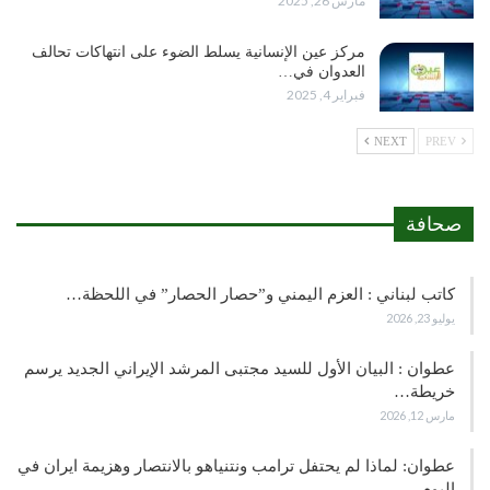
مارس 26, 2025
مركز عين الإنسانية يسلط الضوء على انتهاكات تحالف
العدوان في…
فبراير 4, 2025
NEXT
PREV
صحافة
كاتب لبناني : العزم اليمني و”حصار الحصار” في اللحظة…
يوليو 23, 2026
عطوان : البيان الأول للسيد مجتبى المرشد الإيراني الجديد يرسم
خريطة…
مارس 12, 2026
عطوان: لماذا لم يحتفل ترامب ونتنياهو بالانتصار وهزيمة ايران في
اليوم…