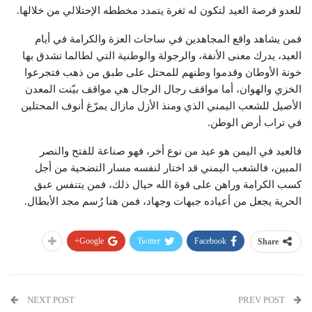
للعدو فرصة العيد لتكون له ثغرة يتمدد مخططه الإحتلالي من خلالها.
فمن يشاهد واقع المجاهدين في ساحات العزة والكرامة في أيام
العيد، يدرك معنى الأنفة، والرجولة والوطنية التي لطالما تشدق بها
خونة الأوطان وقدموا وطنهم للمحتل على طبق من ذهب فتجرعوا
الخزي والهوان، أما مواقف رجال الرجال هي مواقف بيّنت المعدن
الأصيل للشعب اليمني الذي ومنذ الأزل مازال يمرّغ أنوف المحتلين
في تراب أرض الوطن.
فالعيد في اليمن هو عيد من نوع أخر، فهو صناعة للفتح والنصر
المبين، فالشعب اليمني قد اختار لنفسه مسار التضحية من أجل
كسب الكرامة وراهن على قوة الله حيال ذلك، فمن يتنفس عبق
الحرية يجعل من أعياده جبهات وجهاد، فمن هنا رُسم مجد الأبطال.
Google+
Twitter
Facebook
Share
NEXT POST
PREV POST