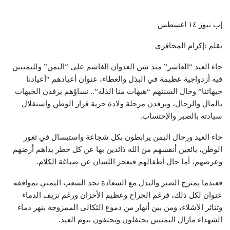
إب نيوز ١٤ اغسطس
بقلم :إكرام المحاقري
جاء العيد “العاشر” منذ شن العدوان الغاشم على “اليمن” ولليمنيين
فيه أزدواجية عظيمة في البذل والعطاء، عنوان أعيادهم “أعيادنا
جبهاتنا” وحال السنتهم “هيهات منا الذلة”.. نساؤهم يرفدن الجبهات
بالمال والرجال، ويرفدن مرحلة ولادة حرية قرار الوطن واستقلال
سيادته بالصبر والإحتساب.
جاء العيد ورجال اليمن يرابطون بكل شجاعة واستبسال في ثغور
الوطن، بائعين أنفسهم من الله ذائدين بها عن كل خطر يداهم أرضهم
وعرضهم، أما حال أطفالهم فيعجز اللسان عن صياغة الكلام.
فعندما يمتزج الصبر والبذل مع السعادة تجد الشعب اليمني بمواقفه
عنوان لكل ذلك، فرغم الجراح وعظيم الأحزان ورغم نزيف الدماء
وتناثر الأشلاء، ومن بين أنهار من دموع الثكالى الممزوجة بنهر دماء
الشهداء مازال اليمنيين يحتفلون ويحتفون بيوم العيد.