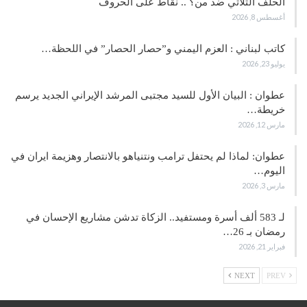
الحلف الثلاثي ضد من؟ .. نقاط على الحروف
أغسطس 8, 2026
كاتب لبناني : العزم اليمني و”حصار الحصار” في اللحظة…
يوليو 23, 2026
عطوان : البيان الأول للسيد مجتبى المرشد الإيراني الجديد يرسم
خريطة…
مارس 12, 2026
عطوان: لماذا لم يحتفل ترامب ونتنياهو بالانتصار وهزيمة ايران في
اليوم…
مارس 3, 2026
لـ 583 ألف أسرة ومستفيد.. الزكاة تدشن مشاريع الإحسان في
رمضان بـ 26…
فبراير 21, 2026
NEXT
PREV