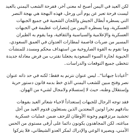
لكن العيد في اليمن أصبح له معنى آخر، ففرحة الشعب اليمني بالعيد
ليست فرحة تعبر عن يوم أتى ورحل، فهذه البهجة هي بهجة النصر
التي يسطره أبطال الجيش واللجان الشعبية في جميع الجبهات
العسكرية، وما يسطره اليمن من إنتصارات عظيمة في الجبهات
العسكرية والإعلامية والسياسية والثقافية، وما يقوم به الطيران
المسير من ضربات قاصمة لمطارات العدوان في العمق السعودي،
وما تقوم به القوة الصاروخية من استهداف محكم ومسدد للمنشآت
الحيوية لجارة السوء السعودية يجعلنا نقترب من فرض معادلة جديدة
تتخطى جميع التوقعات والدراسات..
“أعيادنا جبهاتنا”.. ليس عنوان نترنم به فقط؛ لكنه في حد ذاته عنوان
نصر وفتح مبين للشعب اليمني الذي خط بدمه قانون دستور حرية
وإستقلال وطنه، حيث لا إستسلام ولامجال لشيء من الهوان.
فقد توجه الرجال للجبهات إستعداداً لاحياء شعائر العيد بفوهات
بنادقهم نحرا لوتين المعتدين الذين يستغلون قدوم العيد من أجل
تحشيد مرتزقتهم وخونة الأوطان للزحف ضمن عمليات عسكرية
مباغته، لكن المجاهدون يكونون دائما على أرقى مستوى من الحس
الأمني، وبصيرة الوعي والإدراك لمكر العدو الشيطاني، فلا يتركوا