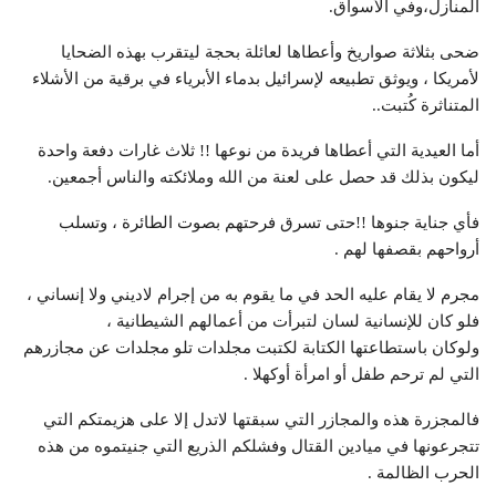
المنازل،وفي اﻷسواق.
ضحى بثلاثة صواريخ وأعطاها لعائلة بحجة ليتقرب بهذه الضحايا
ﻷمريكا ، ويوثق تطبيعه لإسرائيل بدماء اﻷبرياء في برقية من اﻷشلاء
المتناثرة كُتبت..
أما العيدية التي أعطاها فريدة من نوعها !! ثلاث غارات دفعة واحدة
ليكون بذلك قد حصل على لعنة من الله وملائكته والناس أجمعين.
فأي جناية جنوها !!حتى تسرق فرحتهم بصوت الطائرة ، وتسلب
أرواحهم بقصفها لهم .
مجرم لا يقام عليه الحد في ما يقوم به من إجرام لاديني ولا إنساني ،
فلو كان للإنسانية لسان لتبرأت من أعمالهم الشيطانية ،
ولوكان باستطاعتها الكتابة لكتبت مجلدات تلو مجلدات عن مجازرهم
التي لم ترحم طفل أو امرأة أوكهلا .
فالمجزرة هذه والمجازر التي سبقتها لاتدل إلا على هزيمتكم التي
تتجرعونها في ميادين القتال وفشلكم الذريع التي جنيتموه من هذه
الحرب الظالمة .