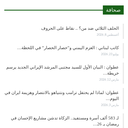
صحافة
الحلف الثلاثي ضد من؟ .. نقاط على الحروف
أغسطس 8, 2026
كاتب لبناني : العزم اليمني و”حصار الحصار” في اللحظة…
يوليو 23, 2026
عطوان : البيان الأول للسيد مجتبى المرشد الإيراني الجديد يرسم
خريطة…
مارس 12, 2026
عطوان: لماذا لم يحتفل ترامب ونتنياهو بالانتصار وهزيمة ايران في
اليوم…
مارس 3, 2026
لـ 583 ألف أسرة ومستفيد.. الزكاة تدشن مشاريع الإحسان في
رمضان بـ 26…