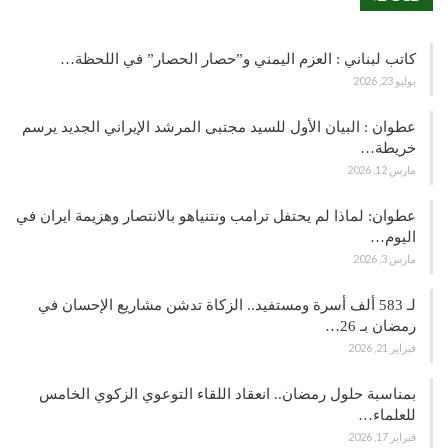
كاتب لبناني : العزم اليمني و”حصار الحصار” في اللحظة…
يوليو 23, 2026
عطوان : البيان الأول للسيد مجتبى المرشد الإيراني الجديد يرسم
خريطة…
مارس 12, 2026
عطوان: لماذا لم يحتفل ترامب ونتنياهو بالانتصار وهزيمة ايران في
اليوم…
مارس 3, 2026
لـ 583 ألف أسرة ومستفيد.. الزكاة تدشن مشاريع الإحسان في
رمضان بـ 26…
فبراير 21, 2026
بمناسبة حلول رمضان.. انعقاد اللقاء التوعوي الزكوي الخامس
للعلماء…
فبراير 17, 2026