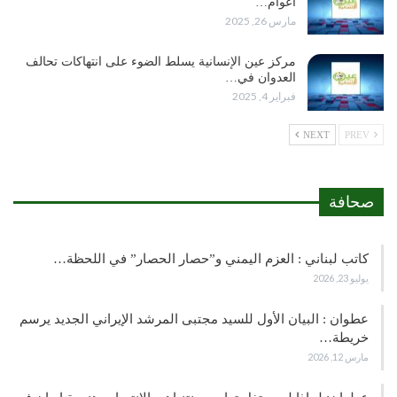
أعوام…
مارس 26, 2025
مركز عين الإنسانية يسلط الضوء على انتهاكات تحالف
العدوان في…
فبراير 4, 2025
NEXT
PREV
صحافة
كاتب لبناني : العزم اليمني و”حصار الحصار” في اللحظة…
يوليو 23, 2026
عطوان : البيان الأول للسيد مجتبى المرشد الإيراني الجديد يرسم
خريطة…
مارس 12, 2026