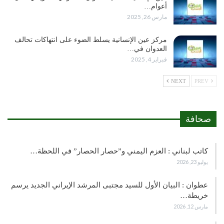
أعوام…
مارس 26, 2025
مركز عين الإنسانية يسلط الضوء على انتهاكات تحالف
العدوان في…
فبراير 4, 2025
NEXT
PREV
صحافة
كاتب لبناني : العزم اليمني و”حصار الحصار” في اللحظة…
يوليو 23, 2026
عطوان : البيان الأول للسيد مجتبى المرشد الإيراني الجديد يرسم
خريطة…
مارس 12, 2026