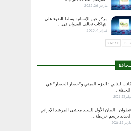
مارس 26, 2025
مركز عين الإنسانية يسلط الضوء على
انتهاكات تحالف العدوان في…
فبراير 4, 2025
NEXT
حافة
اتب لبناني : العزم اليمني و”حصار الحصار” في
للحظة…
وليو 23, 2026
طوان : البيان الأول للسيد مجتبى المرشد الإيراني
لجديد يرسم خريطة…
ارس 12, 2026