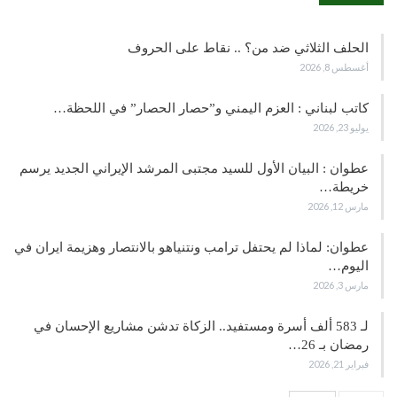
الحلف الثلاثي ضد من؟ .. نقاط على الحروف
أغسطس 8, 2026
كاتب لبناني : العزم اليمني و”حصار الحصار” في اللحظة…
يوليو 23, 2026
عطوان : البيان الأول للسيد مجتبى المرشد الإيراني الجديد يرسم
خريطة…
مارس 12, 2026
عطوان: لماذا لم يحتفل ترامب ونتنياهو بالانتصار وهزيمة ايران في
اليوم…
مارس 3, 2026
لـ 583 ألف أسرة ومستفيد.. الزكاة تدشن مشاريع الإحسان في
رمضان بـ 26…
فبراير 21, 2026