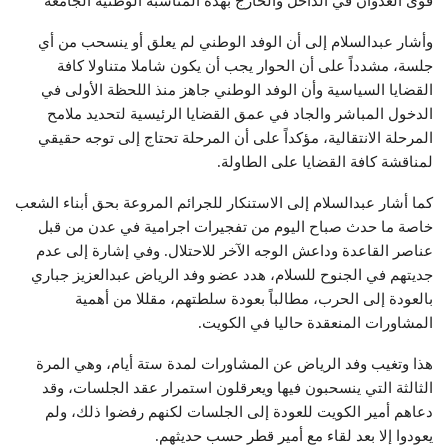
قوى العدوان في الداخل والخارج بهذه المناسبة الوطنية الجامعة
وأشار عبدالسلام إلى أن الوفد الوطني لم يعلق أو ينسحب من أي
جلسة، مشدداً على أن الحوار يجب أن يكون شاملا متناولا كافة
القضايا السياسية وأن الوفد الوطني جاهز منذ اللحظة الأولى في
الدخول المباشر والجاد في عمق القضايا الرئيسية لتحديد ملامح
المرحلة الانتقالية، مؤكداً على أن المرحلة تحتاج إلى توجه حقيقي
لمناقشة كافة القضايا على الطاولة.
كما أشار عبدالسلام إلى الاستنكار للجرائم المروعة بحق أبناء الشعب
خاصة ما حدث صباح اليوم من تفجيرات اجرامية في عدن من قبل
عناصر القاعدة وداعش الوجه الآخر للاحتلال. وفي إشارة إلى عدم
جديتهم في الجنوح للسلام، هدد عضو وفد الرياض عبدالعزيز جباري
بالعودة إلى الحرب، مطالباً بعودة سلطتهم، مقللا من أهمية
المشاورات المنعقدة حاليا في الكويت.
هذا وتغيب وفد الرياض عن المشاورات لمدة ستة أيام، وهي المرة
الثالثة التي ينسحبون فيها ويعرقلون استمرار عقد الجلسات، وقد
دعاهم أمير الكويت للعودة إلى الجلسات لكنهم رفضوا ذلك، ولم
يعودوا إلا بعد لقاء مع أمير قطر حسب حديثهم.