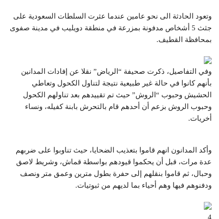
وتعود الحادثة الى نحو عامين عندما عثرت السلطات السعودية على
جثث 5 أشخاص مدفونة بمزرعة في منطقة دويليب في مدينة صفوى
بمحافظة القطيف.
وفي التفاصيل، ذكرت صحيفة “الرياض” نقلا عن إفادات المدانين
بأنهم كانوا في حالة غير طبيعية نتيجة لتناول الكحول وتعاطي
الحشيش وحبوب “الروش” حيث تم تقييدهم بعد تناولهم الكحول
وحبوب الروش بزعم أن أحدهم قام بالتحرش بابنة كفيله، ونساء
أخريات.
وأكد المدانون انهم قاموا بتعذيب الضحايا، حيث تناوبوا على ضربهم
عدة مرات، قبل أن يحكموا قيودهم بواسطة قماش، وشريط لاصق
وحبال، ثم قاموا بنقلهم إلى حفرة بطول مترين وعمق متر ونصف
ودفنوهم فيها وهم أحياء بما لديهم من ثبوتيات.
4