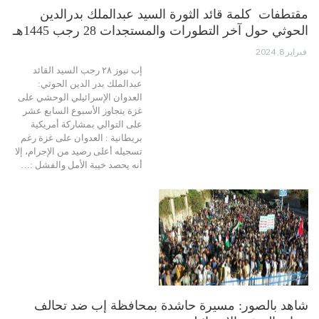
مقتطفات كلمة قائد الثورة السيد عبدالملك بدرالدين
الحوثي حول آخر التطورات والمستجدات 28 رجب 1445هـ
فبراير 8, 2024
إب نيوز ٢٨ رجب السيد القائد
عبدالملك بدر الدين الحوثي:
العدوان الإسرائيلي الوحشي على
غزة يتجاوز الأسبوع السابع عشر
على التوالي بمشاركة أمريكية
بريطانية : العدوان على غزة رغم
تسجيله أعلى رصيد من الإجرام، إلا
أنه يحصد خيبة الأمل والفشل :…
شاهد بالصور: مسيرة حاشدة بمحافظة إب ضد تحالف