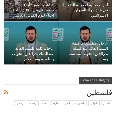
آخر احصائية لحصيلة الضحايا
شاهد بالصور : أبناء إب
في غزة جراء العدوان
يحتشدون في (100) ساحة
الإسرائيلي
إحياءً ليوم القدس العالمي
عاجل : مقتطفات كلمة
السيد القائد عبدالملك
عاجل: كلمة للسيد القائد
بدرالدين الحوثي بمناسبة
عبدالملك بدرالدين الحوثي
يوم…
بمناسبة يوم القدس…
Browsing Category
فلسطين
الأخبار
التهاني
العدوان على اليمن
تقارير
دينية
رمضان
رياضي