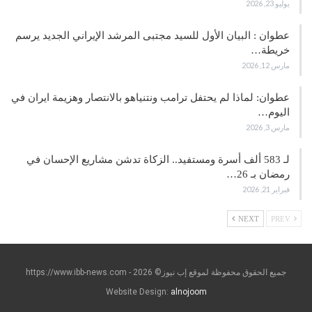
يوليو 23, 2026
عطوان : البيان الأول للسيد مجتبى المرشد الإيراني الجديد يرسم
خريطة…
مارس 12, 2026
عطوان: لماذا لم يحتفل ترامب ونتنياهو بالانتصار وهزيمة ايران في
اليوم…
مارس 3, 2026
لـ 583 ألف أسرة ومستفيد.. الزكاة تدشن مشاريع الإحسان في
رمضان بـ 26…
فبراير 21, 2026
NEXT
PREV
جميع الحقوق محفوظة لموقع إب نيوز© https://www.ibb-news.com - 2026
Website Design:
alnojoom