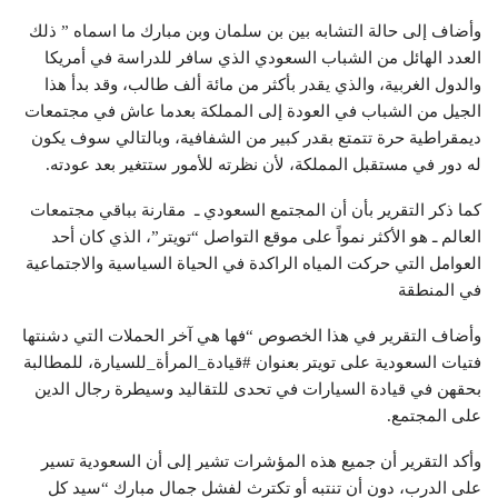
وأضاف إلى حالة التشابه بين بن سلمان وبن مبارك ما اسماه ” ذلك
العدد الهائل من الشباب السعودي الذي سافر للدراسة في أمريكا
والدول الغربية، والذي يقدر بأكثر من مائة ألف طالب، وقد بدأ هذا
الجيل من الشباب في العودة إلى المملكة بعدما عاش في مجتمعات
ديمقراطية حرة تتمتع بقدر كبير من الشفافية، وبالتالي سوف يكون
له دور في مستقبل المملكة، لأن نظرته للأمور ستتغير بعد عودته.
كما ذكر التقرير بأن أن المجتمع السعودي ـ مقارنة بباقي مجتمعات
العالم ـ هو الأكثر نمواً على موقع التواصل “تويتر”، الذي كان أحد
العوامل التي حركت المياه الراكدة في الحياة السياسية والاجتماعية
في المنطقة
وأضاف التقرير في هذا الخصوص “فها هي آخر الحملات التي دشنتها
فتيات السعودية على تويتر بعنوان #قيادة_المرأة_للسيارة، للمطالبة
بحقهن في قيادة السيارات في تحدى للتقاليد وسيطرة رجال الدين
على المجتمع.
وأكد التقرير أن جميع هذه المؤشرات تشير إلى أن السعودية تسير
على الدرب، دون أن تنتبه أو تكترث لفشل جمال مبارك “سيد كل