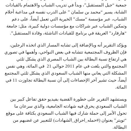
جمعية “جيل المستقبل”، وبدأ في تدريب الشباب والاهتمام بالقيادات
الشابة، يسير “محمد بن سلمان ” على الدرب نفسه في مداعبة أحلام
الشباب، عبر مؤسسة “مسك” الخيرية التي تعمل أيضاً، على دعم
وتمكين الشباب عبر شراكات مع مؤسسات دولية كبيرة، مثل: جامعة
“هارفارد” العريقة في برنامج للقيادات الناشئة، وقادة المستقبل”.
ويؤكد التقرير أنه وبالإضافة إلى تشابه المسار الذي اتخذه الرجلين،
فإن الظروف المجتمعية تتشابه في بعض النواحي، وأهمها في تصوري
هي ارتفاع نسبة البطالة بين الشباب المصري الذي يشكل ثلثي
المجتمع والتي بلغت في عام 2011 حوالي 21 في المائة، وهي نفس
المشكلة التي يعاني منها الشباب السعودي الذي يشكل ثلثي المجتمع
أيضاً، حيث تشير آخر الإحصاءات إلى أن نسبة البطالة تجاوزت 11 في
المائة.
ويستشهد التقرير على خطورة القضية بفيديو حقق تفاعل كبير بين
الشباب السعودي يحرق فيه شهادته الجامعية، والذي سرعان ما
تحول الأمر إلى حملة شارك فيها الشباب السعودي بكثافة على موقع
“تويتر” بعنوان (#حمله_احراق_الشهادات) للتعبير عن غضبهم من
البطالة.