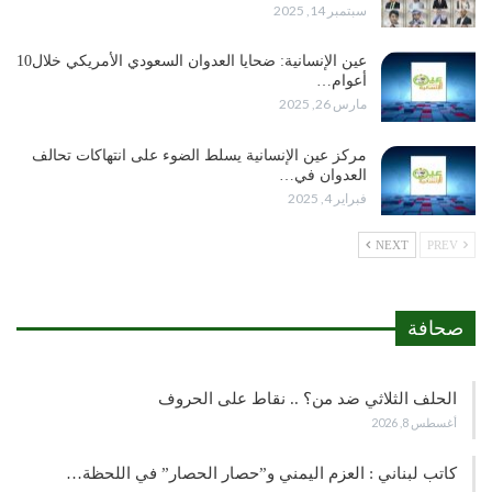
سبتمبر 14, 2025
عين الإنسانية: ضحايا العدوان السعودي الأمريكي خلال10
أعوام…
مارس 26, 2025
مركز عين الإنسانية يسلط الضوء على انتهاكات تحالف
العدوان في…
فبراير 4, 2025
NEXT
PREV
صحافة
الحلف الثلاثي ضد من؟ .. نقاط على الحروف
أغسطس 8, 2026
كاتب لبناني : العزم اليمني و”حصار الحصار” في اللحظة…