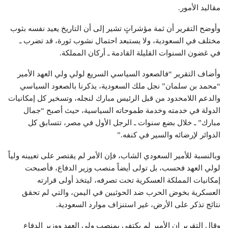
مقاليد الأمور.
وأوضح التقرير أن ثمة مؤشراتٍ تشير إلى أن التاريخ يعيد نفسه بثوب
مختلف في السعودية، ولا يستبعد احتمال نشوب ثورة، قد تضرب ـ
في غضون السنوات القليلة القادمة ـ أركان المملكة.
وأضاف التقرير “فالصعود السياسي السريع لولي ولي العهد الأمير
“محمد بن سلمان” نجل ملك السعودية، يذكرنا بالصعود السياسي
والدعم اللامحدود من قبل الرئيس مبارك لنجله، وتسخير كل إمكانيات
الدولة في خدمته وخدمة طموحاته السياسية، حيث أصبح “جمال
مبارك” ـ خلال بضع سنوات ـ الرجل الأول في مصر، تتسابق كل
الدوائر لإرضائه والسير في كنفه.”
وبالنسبة للأمير السعودي الشاب، فإن الأمر لم يقتصر على تعيينه ولياً
لولي العهد فحسب، بل تولى أيضاً منصب وزير الدفاع، فأصبحت
إمكانيات المملكة العسكرية تحت تصرفه، ليتخذ أولى قرارته
العسكرية بخوض الحرب ضد الحوثيين في اليمن، والتي لم تحقق
نتائج تذكر على الأرض، غير استنزاف موارد السعودية.
وقال التقرير إن الأمير لم يكتفي بمنصب ولي العهد ووزير الدفاع