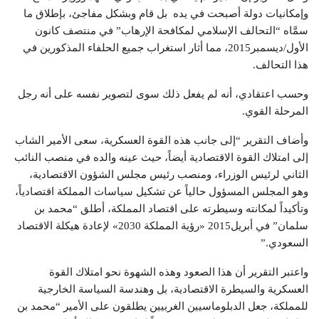
وإمكانيات دولة أصبحت في يده بل قام وبشكل مفاجئ، بإطلاق ما
سمَّاه “التحالف الإسلامي لمكافحة الإرهاب” في منتصف كانون
الأول/ديسمبر2015، مما أثار استغراب جميع الحلفاء المذكورين في
هذا التحالف.
وحسب اعتقادي، أنه لم يفعل ذلك سوى لتصوير نفسه على أنه رجل
المرحلة القوي.
وأضاف التقرير “إلى جانب هذه القوة العسكرية، سعى الأمير الشاب
إلى امتلاك القوة الاقتصادية أيضاً، حيث عينه والده في منصب النائب
الثاني لرئيس الوزراء، ومنصب رئيس مجلس الشؤون الاقتصادية،
وهو المجلس المسؤول حالياً عن تشكيل سياسات المملكة اقتصادياً،
وتأكيداً لمكانته وسيطرته على اقتصاد المملكة، أطلق “محمد بن
سلمان” في أبريل2015 «رؤية المملكة 2030» لإعادة هيكلة الاقتصاد
السعودي.”
واعتبر التقرير أن هذا الصعود وهذه الشهوة نحو امتلاك القوة
العسكرية والسيطرة الاقتصادية، بل وهندسة السياسة الخارجية
للمملكة، جعل الدبلوماسيين الغربيين يطلقون على الأمير “محمد بن