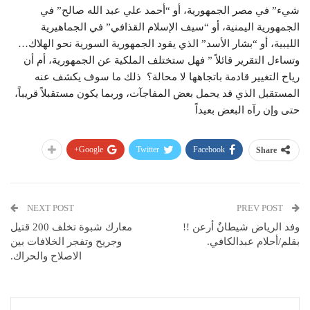
شيء” في مصر الجمهورية، أو “أحمد علي عبد الله صالح” في
الجمهورية اليمنية، أو “سيف الإسلام القذافي” في الجماهيرية
الليبية، أو “بشار الأسد” الذي يقود الجمهورية السورية نحو الهلاك…
وتساءل التقرير قائلاً ” فهل ستختلف الملكية عن الجمهورية، أم أن
رياح التغيير قادمة باتجاهها لا محالة؟ ذلك ما سوف يكشف عنه
المستقبل الذي قد يحمل بعض المفاجآت، وربما يكون مستقبلاً قريباً،
حتى وإن رآه البعض بعيداً
Google+
Twitter
Facebook
Share
NEXT POST
PREV POST
وفد الرياض شيطانٌ أرعن !!
معارك شبوة تخلف 200 قتيل
بقلم/أحلام عبدالكافي.
وجريح وتفجر الخلافات بين
الاصلاح والحراك.