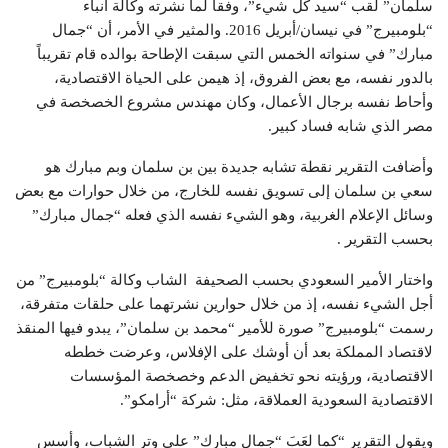
سلمان” لقب “سيد كل شيء”، وفقاً لما نشرته وكالة أنباء
“بلومبيرج” في نيسان/أبريل 2016. والمثير في الأمر، أن “جمال
مبارك” في سنواته الخمس التي سبقت الإطاحة بوالده قام تقريباً
بالدور نفسه، مع بعض الفروق، إذ هيمن على الحياة الاقتصادية،
وأحاط نفسه برجال الأعمال، وكان مهندس مشروع الخصخصة في
مصر الذي شابه فساد كبير.
وأضافت التقرير نقطة تشابه جديدة بين بن سلمان وبم مبارك هو
سعي بن سلمان إلى تسويق نفسه للخارج، من خلال حوارات مع بعض
وسائل الإعلام الغربية، وهو الشيء نفسه الذي فعله “جمال مبارك”
بحسب التقرير .
واختار الأمير السعودي بحسب الصحيفة الشاب وكالة “بلومبيرج” من
أجل الشيء نفسه، إذ من خلال حوارين نشرتهما على حلقات متفرقة،
رسمت “بلومبيرج” صورة للأمير “محمد بن سلمان”، يبدو فيها المنقذ
لاقتصاد المملكة بعد أن أوشك على الإفلاس، وعرضت خططه
الاقتصادية، ورؤيته نحو تخفيض الدعم وخصخصة المؤسسات
الاقتصادية السعودية العملاقة، مثل: شركة “أرامكو”.
ويقول التقرير “كما لعَبَ “جمال مبارك” على وتر الشباب، وأسس