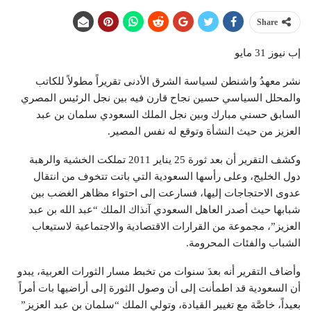
Share
إب نيوز 31 مايو
نشر معهدُ واشنطن لسياسة الشرق الأدنى تقريراً مطولاً للكاتب
والمحلل السياسي حسين نجاح قارن فيه بين نجل الرئيس المصري
السابق حسني مبارك وبين نجل الملك السعودي سلمان بن عبد
العزيز من حيث النشأة وتوقع له نفس المصير.
وكشف التقرير أن بعد ثورة 25 يناير 2011 تملكت الخشية والرهبة
دول الخليج، وعلى رأسها السعودية التي باتت تتخوف من انتقال
عدوى الاحتجاجات إليها، فسارعت إلى احتواء مظاهر الغضب بين
شبابها حيث أصدر العاهل السعودي آنذاك الملك “عبد الله بن عبد
العزيز”، مجموعة من القرارات الاقتصادية والاجتماعية لاستيعاب
الشباب والفئات المحرومة.
وأضاف التقرير أنه بعدَ سنوات من تخبط مسار الثورات العربية، يبدو
أن السعودية قد اطمأنت إلى أن وصول الثورة إلى أراضيها بات أمراً
بعيداً، خاصَّة مع تغيير القيادة، وتولي الملك “سلمان بن عبد العزيز”