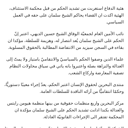
هئية الدفاع استغربت من تشديد الحكم من قبل محكمة الاستئناف،
الهئية اكدت ان القضاء يحاكم الشيخ سلمان على حقه في العمل
السياسي.
نائب الأمين العام لجمعيّة الوفاق الشيخ حسين الديهي، اعتبر إنّ
الحكم على الشيخ سلمان يُعد انتصار له، وهزيمة للسلطة، مؤكدا ان
بقاءه في السجن سيزيد من الانتفاضة المطالبة بالحقوق المسلوبة.
علماء الدين وصفوا الحكم بالسياسيّ والانتقاميّ بامتياز ولا يمتّ إلى
العدالة والنزاهة بصلة واعتبروا بانه ياتي في سياق محاولات النظام
تصفية المعارضة واركاع الشعب.
منتدى البحرين لحقوق الإنسان اعتبر الحكم، يعدّ إجراء معيبًا دستوريًّا،
وحكمًا انتقاميًّا من آرائه الناقدة للسلطات العامة.
مركز البحرين واربع منظمات حقوقية من بينها منظمة هيومن رايتس
والعدالة بكندا ادانت تشديد الحكم على الشيخ سلمان مؤكدة ان
المحكمة تفتقر الى الإجراءات القانونيّة العادلة.