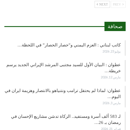
NEXT
PREV
صحافة
كاتب لبناني : العزم اليمني و”حصار الحصار” في اللحظة…
يوليو 23, 2026
عطوان : البيان الأول للسيد مجتبى المرشد الإيراني الجديد يرسم
خريطة…
مارس 12, 2026
عطوان: لماذا لم يحتفل ترامب ونتنياهو بالانتصار وهزيمة ايران في
اليوم…
مارس 3, 2026
لـ 583 ألف أسرة ومستفيد.. الزكاة تدشن مشاريع الإحسان في
رمضان بـ 26…
فبراير 21, 2026