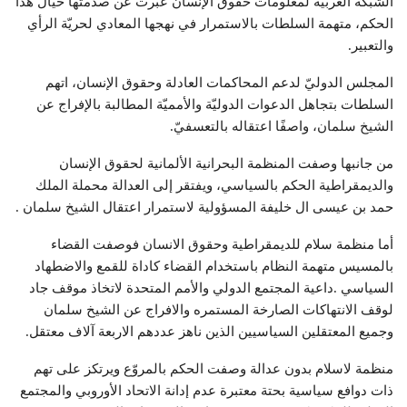
الشبكة العربيّة لمعلومات حقوق الإنسان عبّرت عن صدمتها حيال هذا
الحكم، متهمة السلطات بالاستمرار في نهجها المعادي لحريّة الرأي
والتعبير.
المجلس الدوليّ لدعم المحاكمات العادلة وحقوق الإنسان، اتهم
السلطات بتجاهل الدعوات الدوليّة والأمميّة المطالبة بالإفراج عن
الشيخ سلمان، واصفًا اعتقاله بالتعسفيّ.
من جانبها وصفت المنظمة البحرانية الألمانية لحقوق الإنسان
والديمقراطية الحكم بالسياسي، ويفتقر إلى العدالة محملة الملك
حمد بن عيسى ال خليفة المسؤولية لاستمرار اعتقال الشيخ سلمان .
أما منظمة سلام للديمقراطية وحقوق الانسان فوصفت القضاء
بالمسيس متهمة النظام باستخدام القضاء كاداة للقمع والاضطهاد
السياسي .داعية المجتمع الدولي والأمم المتحدة لاتخاذ موقف جاد
لوقف الانتهاكات الصارخة المستمره والافراج عن الشيخ سلمان
وجميع المعتقلين السياسيين الذين ناهز عددهم الاربعة آلاف معتقل.
منظمة لاسلام بدون عدالة وصفت الحكم بالمروّع ويرتكز على تهم
ذات دوافع سياسية بحتة معتبرة عدم إدانة الاتحاد الأوروبي والمجتمع