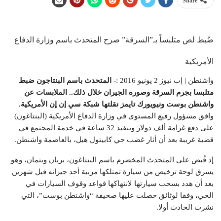
Share
ضُبط لص متلبساً بـ”السرقة” صرح المتحدث باسم وزارة الدفاع
الأمريكية
واشنطن | إب نيوز 2 يونيو 2016 :-
المتحدث باسم البنتاجون ضبط
متلبسا بجرم السرقة وصوره الجيران خلال ذلك.. الملابسات عن
واشنطن بوست ونيويورك تايمز نقلتها شبكة سي إن إن الأمريكية.
وافق مسؤول رفيع المستوى في وزارة الدفاع الأمريكية (البنتاغون)
على دفع غرامة ألف دولار وتنفيذ 32 ساعة في خدمة المجتمع في
قضية غريبة بعد أن أثار غضب حي كابيتول هيل، بالعاصمة واشنطن.
إذ قُبض على المتحدث المخضرم باسم البنتاغون، بريان ويتمان، وهو
يسرق لوحة ترخيص من سيارة تمتلكها مربية أحد جيرانه قبل شهرين
بعد أن هدد بسحب سيارتها لانتهاكها قواعد وقوف السيارات في
الحي، وفقا لوثائق حصلت عليها صحيفة “واشنطن بوست”، التي
نشرت الحادث أولا.