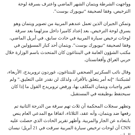
وواجهت الشرطة ويتمان الشهر الماضي واعترف بسرقة لوحة
الترخيص، وفقا لصحيفة “نيويورك بوست”.
وتمكن الجيران الذين تعمل عندهم المربية من تصوير ويتمان وهو
يسرق لوحة الترخيص، بعد إعداد كاميرا داخل منزلهما بعد سرقة
لوحات ترخيص سيارة المربية في حادث سابق، في أبريل الماضي،
وفقا لصحيفة “نيويورك بوست”. ويتمان أحد كبار المسؤولين في
مكتب الشؤون العامة في البنتاغون كان المتحدث باسم الوزارة خلال
حربي العراق وأفغانستان.
وقال نائب السكرتير الصحفي للبنتاغون، غوردون تروبريدج، الأربعاء،
لشبكتنا: “إنه أمر يتعلق بالأفراد، ولذلك لن نقدر على التعليق.” ولم
تغير واجبات ويتمان المكلف بها، ورفض تروبريدج القول ما إذا كان
سيحتفظ بوظيفته في المستقبل.
وتظهر سجلات المحكمة أن ثلاث تهم سرقة من الدرجة الثانية تم
رفعها ضد ويتمان، وأنه عقد، الثلاثاء، اتفاقا مع المدعي العام ينص
بابتعاده عن الجار والمربية. وأظهر تقرير الحادث الذي حصلت عليه
CNN أن لوحات ترخيص سيارة المربية سرقت في 21 أبريل/ نيسان