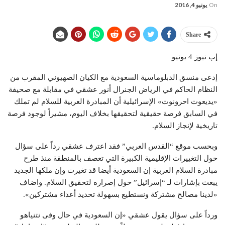
On
يونيو 4, 2016
Share
إب نيوز 4 يونيو
إدعى منسق الدبلوماسية السعودية مع الكيان الصهيوني المقرب من
النظام الحاكم في الرياض الجنرال أنور عشقي في مقابلة مع صحيفة
«يديعوت احرونوت» الإسرائيلية أن المبادرة العربية للسلام لم تملك
في السابق فرصة حقيقية لتحقيقها بخلاف اليوم، مشيراً لوجود فرصة
تاريخية لإنجاز السلام.
وبحسب موقع “القدس العربي” فقد اعترف عشقي رداً على سؤال
حول التغييرات الإقليمية الكبيرة التي تعصف بالمنطقة منذ طرح
مبادرة السلام العربية إن السعودية أيضا قد تغيرت وإن ملكها الجديد
يبعث بإشارات لـ “إسرائيل” حول إصراره لتحقيق السلام. واضاف
«لدينا مصالح مشتركة ونستطيع بسهولة تحديد أعداء مشتركين».
ورداً على سؤال يقول عشقي «إن السعودية في حال وفى نتنياهو