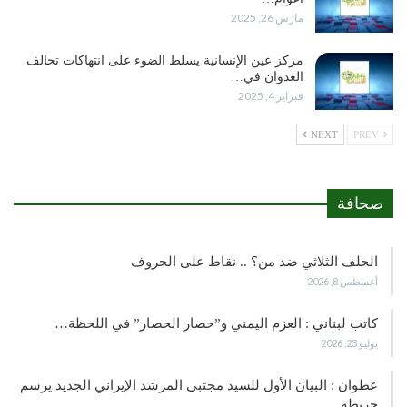
مارس 26, 2025
مركز عين الإنسانية يسلط الضوء على انتهاكات تحالف
العدوان في…
فبراير 4, 2025
NEXT
PREV
صحافة
الحلف الثلاثي ضد من؟ .. نقاط على الحروف
أغسطس 8, 2026
كاتب لبناني : العزم اليمني و”حصار الحصار” في اللحظة…
يوليو 23, 2026
عطوان : البيان الأول للسيد مجتبى المرشد الإيراني الجديد يرسم
خريطة…