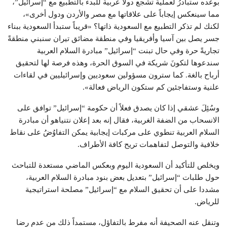
بوعده ستبادرُ لعملية تشجع دولاً عربية للبدء بالتطبيع مع “إسرائيل”،
مما سينعكس إيجاباً على علاقاتها مع مصر والأردن ودول أخرى»،
لكنك لم تذكر التطبيع مع السعودية ذاتها؟ «قريباً ستبدأ السعودية ببناء
جسر يصل بين آسيا وأفريقيا وفي منطقة مضائق تيران سنبني منطقةً
تجاريةً حرة وفي حال تبنت “إسرائيل” مبادرة السلام العربية
سندعوها لتكونَ شريكة في السوق الحرة، وهذه فرصة لها لتحقيق
أرباح بالغة. كما سترون مسؤولين سعوديين وإسرائيليين في لقاءات
علنية وستفاجئين كم ستكون الرياض فعالة».
وسُئِلَ عشقي إذا كان يصدق فعلاً أن حكومة “إسرائيل” توافق على
الانسحاب من الضفة الغربية، فقال إنه بعد إعلان نتنياهو أن مبادرة
السلام العربية تنطوي على مركبات إيجابية يمكن التفاوُضُ على نقاط
خلافية والتوصل لتفاهمات تريح كافة الأطراف.
ويخلص للتأكيد أن السعودية اليوم وبعكس الماضي مستعدة للتباحث
حول طلبات “إسرائيل” بتعديل بعض بنود مبادرة السلام العربية،
مشددا على أن تحقيق السلام مع “إسرائيل” مصلحة استراتيجية
للرياض.
وتنقل عنه الصحيفة أنه مفرط بالتفاؤل، مستمداً ذلك من عدم رضا