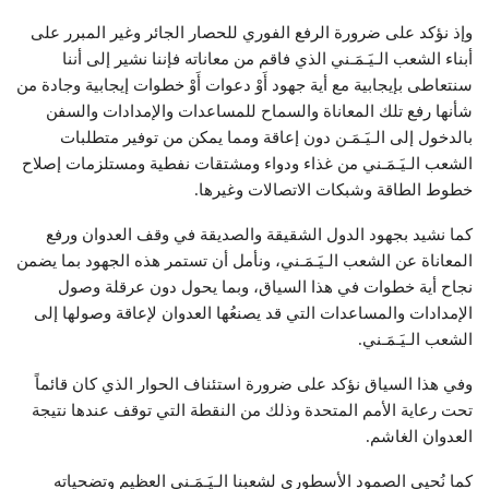
وإذ نؤكد على ضرورة الرفع الفوري للحصار الجائر وغير المبرر على
أبناء الشعب الـيَـمَـني الذي فاقم من معاناته فإننا نشير إلى أننا
سنتعاطى بإيجابية مع أية جهود أَوْ دعوات أَوْ خطوات إيجابية وجادة من
شأنها رفع تلك المعاناة والسماح للمساعدات والإمدادات والسفن
بالدخول إلى الـيَـمَـن دون إعاقة ومما يمكن من توفير متطلبات
الشعب الـيَـمَـني من غذاء ودواء ومشتقات نفطية ومستلزمات إصلاح
خطوط الطاقة وشبكات الاتصالات وغيرها.
كما نشيد بجهود الدول الشقيقة والصديقة في وقف العدوان ورفع
المعاناة عن الشعب الـيَـمَـني، ونأمل أن تستمر هذه الجهود بما يضمن
نجاح أية خطوات في هذا السياق، وبما يحول دون عرقلة وصول
الإمدادات والمساعدات التي قد يصنعُها العدوان لإعاقة وصولها إلى
الشعب الـيَـمَـني.
وفي هذا السياق نؤكد على ضرورة استئناف الحوار الذي كان قائماً
تحت رعاية الأمم المتحدة وذلك من النقطة التي توقف عندها نتيجة
العدوان الغاشم.
كما نُحيي الصمود الأسطوري لشعبنا الـيَـمَـني العظيم وتضحياته