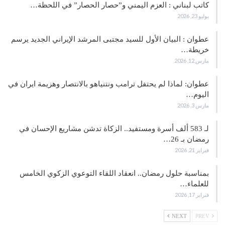
كاتب لبناني : العزم اليمني و”حصار الحصار” في اللحظة…
يوليو 23, 2026
عطوان : البيان الأول للسيد مجتبى المرشد الإيراني الجديد يرسم
خريطة…
مارس 12, 2026
عطوان: لماذا لم يحتفل ترامب ونتنياهو بالانتصار وهزيمة ايران في
اليوم…
مارس 3, 2026
لـ 583 ألف أسرة ومستفيد.. الزكاة تدشن مشاريع الإحسان في
رمضان بـ 26…
فبراير 21, 2026
بمناسبة حلول رمضان.. انعقاد اللقاء التوعوي الزكوي الخامس
للعلماء…
فبراير 17, 2026
NEXT
PREV