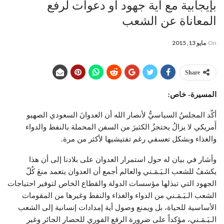
بإيجابية مع أية جهود أو دعوات لرفع
المعاناة عن الشعب
On
مايو 13, 2015
Share
المسيرة- خاص:
أكّد المجلسُ السياسيُّ لأنصار الله أن العدوانَ السعودي الصهيو
أَمريكي لا يزالُ يحتجزُ الكثيرَ من السفن المحملة بالنفط والدواء
والغذاء وبشكل تعسفي رغم تفتيشيها لأكثر من مرة.
وأشار في بيان له حول استمرار العدوان على بلادنا إلى أن هذا
يكشفُ للشعب الـيَـمَـني والعالم أجمع أن العدوان يتعمد منعَ كُلّ
الجهود التي تبذلها مؤسسات الدولة والقطاع الخاص لتوفير احتياجات
الشعب الـيَـمَـني من الدواء والغذاء والنفط وغيرها من المقومات
الأساسية للحياة، بل ويمنع وصول أية إمدادات إنسانية إلى الشعب
الـيَـمَـني، مؤكداً على ضرورة الرفع الفوري للحصار الجائر وغير