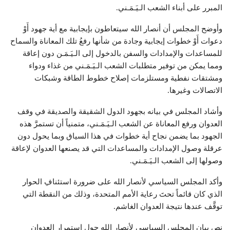
المبرر على أبناء الشعب الـيَـمَـني.
وأوضح المجلس أن أنصار الله سيتعاطون بإيجابية مع أية جهود أَوْ
دعوات أَوْ خطوات إيجابية وجادة من شأنها رفعُ تلك المعاناة والسماح
للمساعدات والإمدادات والسفن بالدخول إلى الـيَـمَـن دون إعاقة
ومما يمكن من توفير متطلبات الشعب الـيَـمَـني من غذاء ودواء
ومشتقات نفطية ومستلزمات إصلاح خطوط الطاقة وشبكات
الاتصالات وغيرها.
وأشاد المجلس في بيانه بجهود الدول الشقيقة والصديقة في وقف
العدوان ورفع المعاناة عن الشعب الـيَـمَـني، متمنياً أن تستمرَّ هذه
الجهود بما يضمن نجاح أية خطوات في هذا السياق وبما يحول دون
عرقلة وصول الإمدادات والمساعدات التي قد يصنعها العدوان لإعاقة
وصولها إلى الشعب الـيَـمَـني.
وأكد المجلس السياسي لأنصار الله على ضرورة استئنافِ الحوار
الذي كان قائماً تحتَ رعاية الأمم المتحدة، وذلك من النقطة التي
توقَّف عندها نتيجة العدوان الغاشم.
نص بيان المجلس السياسي لأنصار الله حول استمرار العدوان