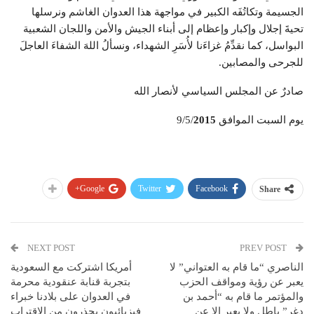
الجسيمة وتكاتُفَه الكبير في مواجهة هذا العدوان الغاشم ونرسلها
تحيةَ إجلال وإكبار وإعظام إلى أبناء الجيش والأمن واللجان الشعبية
البواسل، كما نقدِّمُ غزاءَنا لأُسَرِ الشهداء، ونسألُ اللهَ الشفاءَ العاجلَ
للجرحى والمصابين.
صادرٌ عن المجلس السياسي لأنصار الله
يوم السبت الموافق 9/5/
2015
Google+
Twitter
Facebook
Share
NEXT POST
PREV POST
الناصري “ما قام به العتواني” لا
أمريكا اشتركت مع السعودية
يعبر عن رؤية ومواقف الحزب
بتجربة قنابة عنقودية محرمة
والمؤتمر ما قام به “أحمد بن
في العدوان على بلادنا خبراء
دغر” باطل ولا يعبر إلا عن
فيزيائيون يحذرون من الاقتراب