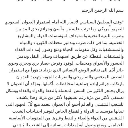
بسم الله الرحمن الرحيم
“وقف المجلسُ السياسي لأنصار الله أمام استمرار العدوان السعودي
الصهيو أَمريكي وما ترتب عليه من مآسيَ وجرائمَ بحق المدنيين
وضرب للبنية التحتية واستهداف لمؤسسات الدولة والمشاريع
الخدمية، بما في ذلك ضرب وتدمير محطات الكهرباء والمياه
والمستشفيات وكل مقومات الحياة ومنع وصول إمدادات الغذاء
والمشتقات النفطيّة عن طريق استهداف وسائل النقل وتدمير
الجسور والأسواق ومحطات الوقود وفرض حصار بري وبحري وجوي
جائر أدّى إلى تفاقم الوضع الإنساني الذي يزداد تدهوراً مع استمرار
القصف المدفعي والصاروخي والضربات الجوية وتهديد العدوان
بارتكاب جرائم إبادة جماعية لمحافظات بأكملها، ونؤكد أن العدوان لا
يزال يحتجز الكثير من السفن المحملة بالنفط والدواء والغذاء وبشكل
تعسفي لأكثر من مرّة رغم تفتيشِها لأكثر من مرة، وهذا يكشف
للشعب الـيَـمَـني والعالم أجمع أن العدوان يتعمد منع كُلّ الجهود التي
تبذلها مؤسسات الدولة والقطاع الخاص لتوفير احتياجات الشعب
الـيَـمَـني من الدواء والغذاء والنفط وغيرها من المقومات الأساسية
للحياة بل ويمنع وصول أية إمدادات إنسانية إلى الشعب الـيَـمَـني.