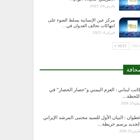
مارس 26, 2025
مركز عين الإنسانية يسلط الضوء على
انتهاكات تحالف العدوان في…
فبراير 4, 2025
NEXT
حافة
اتب لبناني : العزم اليمني و”حصار الحصار” في
للحظة…
وليو 23, 2026
طوان : البيان الأول للسيد مجتبى المرشد الإيراني
لجديد يرسم خريطة…
ارس 12, 2026