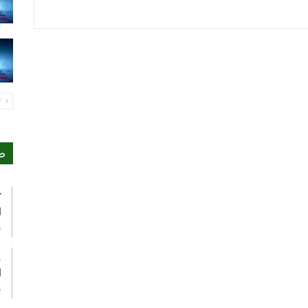
PREV
ص
ك
ا
ي
ع
ا
م