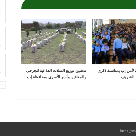
ع
و
م
ا
ف
ب
ا
ة لأمن إب بمناسبة ذكرى
تدشين توزيع السلات الغذائية للجرحى
ف
 الشريف ..
والمعاقين وأسر الأسرى بمحافظة إب..
PREV