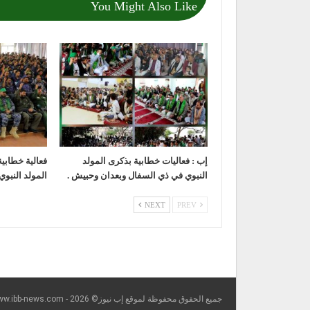
You Might Also Like
إب : فعاليات خطابية بذكرى المولد
فعالية خطابي
النبوي في ذي السفال وبعدان وحبيش .
المولد النبوي
NEXT
PREV
جميع الحقوق محفوظة لموقع إب نيوز© https://www.ibb-news.com - 2026