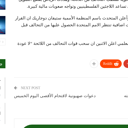
تساعد اللاجئين الفلسطينيين وتواجه صعوبات مالية كبيرة.
 وأعلن المتحدث باسم المنظمة الأممية ستيفان دوجاريك ان القرار
ات اضافية تنتظر الامم المتحدة الحصول عليها من التحالف قبل
PREV
علمي اعلن الاثنين ان سحب قوات التحالف من اللائحة “لا عودة
ص
ReddIt
ك
ا
NEXT POST
ي
ته
دعوات صهيونية لاقتحام الأقصى اليوم الخميس
ع
ا
م