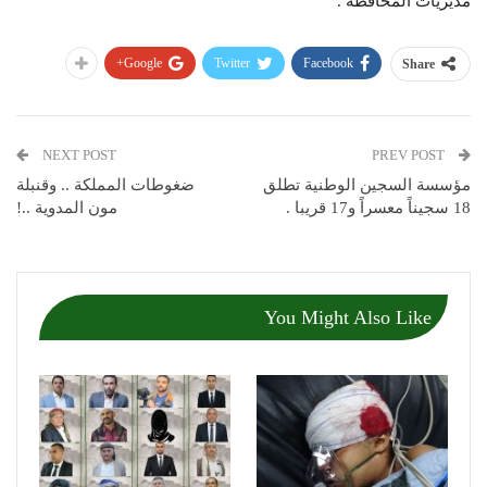
مديريات المحافظة .
Google+
Twitter
Facebook
Share
NEXT POST
PREV POST
مؤسسة السجين الوطنية تطلق
ضغوطات المملكة .. وقنبلة
18 سجيناً معسراً و17 قريبا .
مون المدوية ..!
You Might Also Like