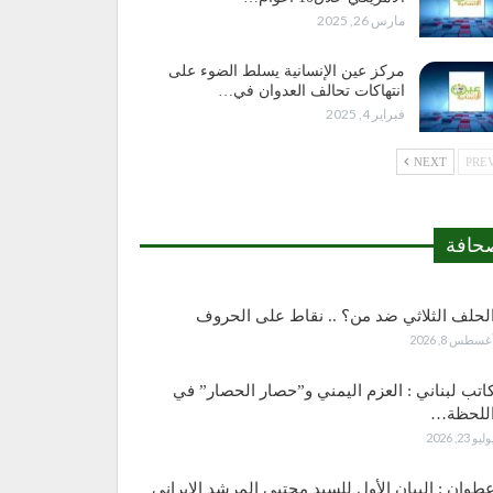
مارس 26, 2025
مركز عين الإنسانية يسلط الضوء على
انتهاكات تحالف العدوان في…
فبراير 4, 2025
NEXT
حافة
لحلف الثلاثي ضد من؟ .. نقاط على الحروف
غسطس 8, 2026
اتب لبناني : العزم اليمني و”حصار الحصار” في
للحظة…
وليو 23, 2026
طوان : البيان الأول للسيد مجتبى المرشد الإيراني