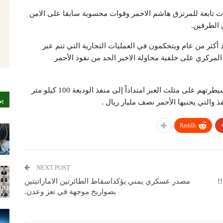
فة اليوم الاثنين 13 يونيو بين قوات تابعة للمرتزق هاشم الاحمر وقوات محسوبة سابقا على الامن
الطرفين.
كثر من عام ويتحكمون في العمليات التجارية التي تتم عبر
المركزي على خلفية محاولة الاخير الحد من نفوذ الأحمر
وكشفت تقارير صحفية أن مسلحي الأحمر يبسطون سيطرتهم على مثلث العبر امتداداً إلى منفذ الوديعة 100 كيلو متر
ي
 والتي يجنيها الأحمر نصف مليار ريال .
ReddIt
NEXT POST
!
مصدر عسكري يمني يؤكداسقاط الطائرتين الاماراتيتين
بصواريخ موجهة في تعز وعدن.