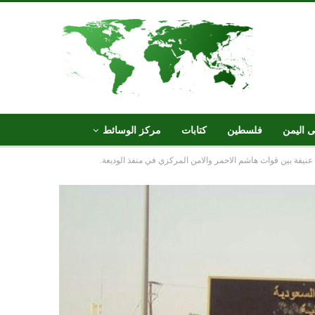
ى اليمن
فلسطين
كتابات
مركز الوسائط
عنيفة بين قوات هاشم الاحمر والامن المركزي في منفذ الوديعة.