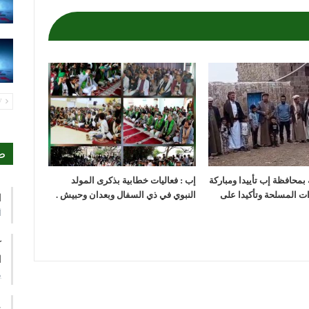
PREV
ص
بمحافظة إب تأييدا ومباركة
إب : فعاليات خطابية بذكرى المولد
ات المسلحة وتأكيدا على
النبوي في ذي السفال وبعدان وحبيش .
ا
أ
ك
ا
ي
ع