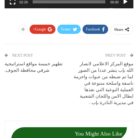
02:29
00:00
Google+
Twitter
Facebook
Share
NEXT POST
PREV POST
موقع المركز الاعلامي لانصار
ﺗﻄﻬﻴﺮ ﺧﻤﺴﺔ ﻣﻮﺍﻗﻊ ﺍﺳﺘﺮﺍﺗﻴﺠﻴﺔ
الله بإب ينشر عددا من الصور
ﺷﺮﻗﻲ ﻣﺤﺎﻓﻈﺔ ﺍﻟﺠﻮﻑ.
لما تم ضبطه من عبوات واحزمة
ناسفة واسلحة متنوعة في
العملية النوعية التي نفذها
ابطال الامن واللجان الشعبية
في مديرية النادرة بإب .
You Might Also Like