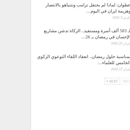
طوان: لماذا لم يحتفل ترامب ونتنياهو بالانتصار
هزيمة ايران في اليوم…
ارس 3, 2026
لـ 583 ألف أسرة ومستفيد.. الزكاة تدشن مشاريع
لإحسان في رمضان بـ 26…
براير 21, 2026
مناسبة حلول رمضان.. انعقاد اللقاء التوعوي الزكوي
لخامس للعلماء…
براير 17, 2026
NEXT