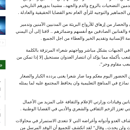
مين التضحيات بالروح والدم والجهد.. مشيدا بدورهم التاريخي
الجماهير والتوجيه للرأي العام نحو القضايا الحقيقية والعادلة .
 والحصار من إزهاق للأرواح البريئة من المدنيين الآمنين وتدمير
 والفنانين الصادقين مع أنفسهم وضمائرهم .. لافتا إلى أن اليمني
 الإنسانية وتقديم الخير والعطاء من اجل الجميع .
PREV
 في الجبهات بشكل مباشر وواجهتم شعراء المرتزقة بالكلمة
ب بأكمله مما يؤكد أن انتصار العدوان مستحيل إلا إذا تمكن من
شعب مقاوم وحر”.
ص
 الحضور اليوم معكم وما صار شعرا يغنى يردده الكبار والصغار
ماذج في المناهج التعليمية وان يحافظ المجتمع عليه لما يمثله
ك
ا
ي
نانين وقيادات وزارتي الإعلام والثقافة على المزيد من الأعمال
لتي تعزز الزخم الثقافي والشعري والأدبي في القضايا الوطنية .
ع
ا
اف العدو وأدواته وأغراضه التي لا تتعدى الاستمرار في محاولات
م
دث ولن يحدث.. وقال” لقد انكشف للجميع أن الوفد المرسل من