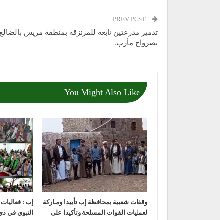
PREV POST
تدمير مدرعتين تابعة للمرتزقة بمنطقة مريس بالضالع 
بصرواح مأرب.
You Might Also Like
وقفات شعبية بمحافظة إب تأييدا ومباركة
إب : فعاليات
لعمليات القوات المسلحة وتأكيدا على
النبوي في ذي