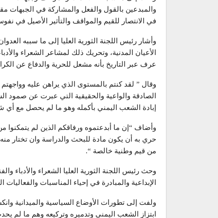
والمبدعين بالقول والفعل والمشاركة في الجبهات مقد
في الانتصار للقيم والمواقف والتأثير الأصيل في نفوس 
وأشار رئيس اللجنة الثورية العليا إلى ما سببه العدوان
الأعيان المدنية، وتحريك ذلك لمشاعر الشعراء والأدباء
عرف عبر التاريخ بأنه مشعل للحرية والدفاع عن الكرامة
وقال ” لقد كنتم بالمستوى الذي يراهن عليه وواجهتم
الصادقة والواعية والحقيقية التي عبرت عن صمود الشع
إبادة الشعب اليمني بأكمله وهو ما لم يحصل مع أي 
وأضاف “إن ما أبدعتموه ورفاقكم الذين لم يتمكنوا من
حري به أن يكون مادة للبحث والدراسة وان تختار منه ن
من قيم وطنية خالصة “.
وحث رئيس اللجنة الثورية العليا الشعراء والأدباء والف
الإبداعية والمبادرة في إحياء المناسبات والفعاليات ا
ولفت إلى تطورات الأوضاع السياسية والميدانية وانكش
ابتزاز الشعب اليمني وتدميره وتركيعه وهم ما لم يح