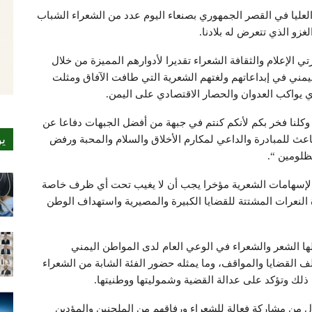
العليا في القصر الجمهوري بصنعاء اليوم عدد من الشعراء الشباب
زو الذي تتعرض له بلادنا.
رتي الإعلام والثقافة الشعراء تقديرا لأدوارهم المميزة من خلال
يمني في إبداعاتهم ولغتهم الشعرية التي طافت الآفاق ومثلت
 يواكب العدوان والحصار الاقتصادي على اليمن.
وم وكلنا فخر بكم لأنكم كنتم في جبهة من أفضل الجبهات دفاعا عن
ي
عث للمبادرة والداعي لمكارم الأخلاق والسلام والمحبة ورفض
ظلومين “.
ه الإسهامات الشعرية مؤخرا يجب أن لا يغيب تحت أي ظرف خاصة
رة النعرات المشتتة للقضايا الكبيرة والمصيرية واستهداف الوطن
ثلها الشعر والشعراء في الوعي العام لدى المواطن اليمني
ف القضايا والمواقف، وما يمثله حضور الفئة الشابة من الشعراء
لك وتؤكد على عدالة القضية وشموليتها ووطنيتها.
ل من مشاركة فعالة للشعراء ورفاقهم من الملحنين والمؤدين