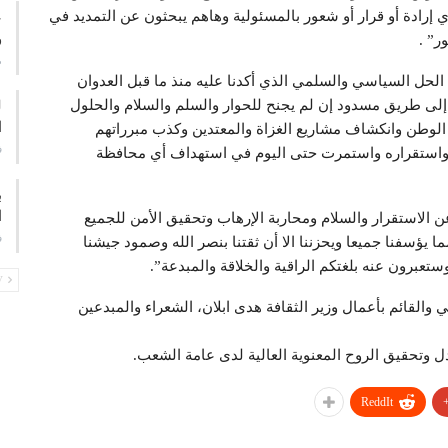
 إرادة أو قرار أو شعور بالمسئولية وهاهم يبحثون عن التمديد في
ع
و
ر” .
م
الحل السياسي والسلمي الذي أكدنا عليه منذ ما قبل العدوان
إلى طريق مسدود إن لم يجنح للحوار والسلم والسلام والحلول
ا
الوطن وانكشاف مشاريع الغزاة والمعتدين وكذب مبرراتهم
ف
ه واستقراره واستمرت حتى اليوم في استهداف أي محافظة
ب
ا
 الاستقرار والسلام ومحاربة الإرهاب وتحقيق الأمن للجميع
ف
 يؤسفنا جميعا ويحزننا الا أن ثقتنا بنصر الله وصمود جيشنا
عبرون عنه بلغتكم الراقية والخلاقة والمبدعة”.
PREV
 والقائم بأعمال وزير الثقافة هدى ابلان، الشعراء والمبدعين
دل وتحقيق الروح المعنوية العالية لدى عامة الشعب.
ReddIt