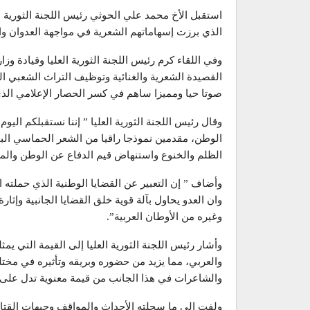
استقبل الأخ محمد علي الحوثي رئيس اللجنة الثورية 
الذي برزت إسهاماتهم الشعرية في مواجهة العدوان والغ
وفي اللقاء كرم رئيس اللجنة الثورية العليا وقيادة وزا
القصيدة الشعرية والغنائية وتوظيف التراث الشعبي ال
صوتا حيا ومميزا ساهم في كسر الحصار الإعلامي الذي
وقال رئيس اللجنة الثورية العليا ” إننا نستقبلكم الي
الوطن، مقدمين نموذجا راقيا من الشعر الحماسي البا
الظلم والخنوع واستنهاض قيم الدفاع عن الوطن والم
وأضاف ” إن التعبير عن القضايا الوطنية الذي حملت
وان العدو يحاول بآلة قوية خلق القضايا الجانبية وإثا
وغيره من الأوطان العربية”.
وأشار رئيس اللجنة الثورية العليا إلى القيمة التي يم
والعربي، مما يزيد من حضوره وبريقه وتأثيره في مختل
والشاعرات في هذا الجانب من قيمة معنوية تدل على ذ
ولفت إلى ما سجلته الأحداث والمواقف وجبهات القتا