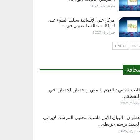
مارس 26, 2025
مركز عين الإنسانية يسلط الضوء على
انتهاكات تحالف العدوان في…
فبراير 4, 2025
NEXT
حافة
اتب لبناني : العزم اليمني و”حصار الحصار” في
للحظة…
وليو 23, 2026
طوان : البيان الأول للسيد مجتبى المرشد الإيراني
لجديد يرسم خريطة…
ارس 12, 2026