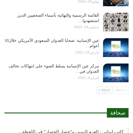
يوليو 28, 2026
القائمة الرسمية والنهائية بأسماء الصحفيين الذين
استشهدوا…
سبتمبر 14, 2025
عين الإنسانية: ضحايا العدوان السعودي الأمريكي خلال10
أعوام…
مارس 26, 2025
مركز عين الإنسانية يسلط الضوء على انتهاكات تحالف
العدوان في…
فبراير 4, 2025
NEXT
PREV
صحافة
كاتب لبناني : العزم اليمني و”حصار الحصار” في اللحظة…