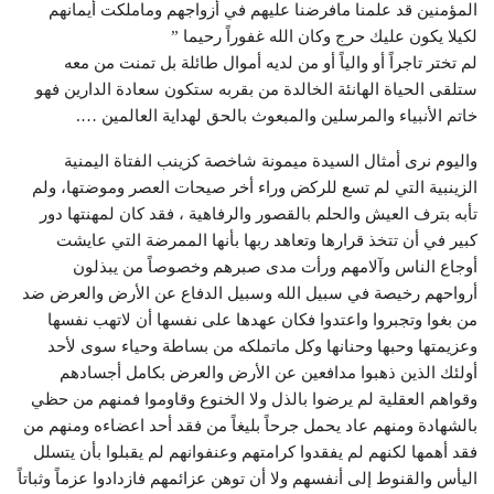
المؤمنين قد علمنا مافرضنا عليهم في أزواجهم وماملكت أيمانهم
لكيلا يكون عليك حرج وكان الله غفوراً رحيما ”
لم تختر تاجراً أو والياً أو من لديه أموال طائلة بل تمنت من معه
ستلقى الحياة الهانئة الخالدة من بقربه ستكون سعادة الدارين فهو
خاتم الأنبياء والمرسلين والمبعوث بالحق لهداية العالمين ….
واليوم نرى أمثال السيدة ميمونة شاخصة كزينب الفتاة اليمنية
الزينبية التي لم تسع للركض وراء أخر صيحات العصر وموضتها، ولم
تأبه بترف العيش والحلم بالقصور والرفاهية ، فقد كان لمهنتها دور
كبير في أن تتخذ قرارها وتعاهد ربها بأنها الممرضة التي عايشت
أوجاع الناس وآلامهم ورأت مدى صبرهم وخصوصاً من يبذلون
أرواحهم رخيصة في سبيل الله وسبيل الدفاع عن الأرض والعرض ضد
من بغوا وتجبروا واعتدوا فكان عهدها على نفسها أن لاتهب نفسها
وعزيمتها وحبها وحنانها وكل ماتملكه من بساطة وحياء سوى لأحد
أولئك الذين ذهبوا مدافعين عن الأرض والعرض بكامل أجسادهم
وقواهم العقلية لم يرضوا بالذل ولا الخنوع وقاوموا فمنهم من حظي
بالشهادة ومنهم عاد يحمل جرحاً بليغاً من فقد أحد اعضاءه ومنهم من
فقد أهمها لكنهم لم يفقدوا كرامتهم وعنفوانهم لم يقبلوا بأن يتسلل
اليأس والقنوط إلى أنفسهم ولا أن توهن عزائمهم فازدادوا عزماً وثباتاً