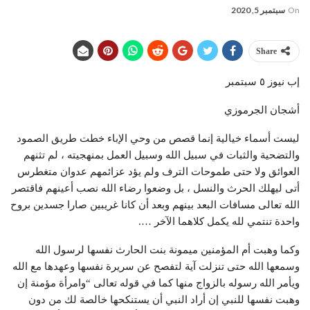
On
سبتمبر 5, 2020
Share
إب نيوز ٥ سبتمبر
أشجان الجرموزي
ليست أسماء خيالية إنما قصص من وحي الإباء خطت طريق الصمود
والتضحية والثبات في سبيل الله وسبيل العمل بمنهجيته ، لم تثنهم
العوائق ولا حتى طموحات الترف ولم يؤد عزائمهم عدوان متغطرس
أتى ليهلك الحرث والنسل ، بل وضعوا رضاء الله نصب أعينهم فاقتصر
الله تعالى مسافات البعد بينهم وبعد أن كانا غريبين صارا جسدين بروح
واحدة تنتمي لله يكمل كلاهما الآخر ….
وكما وهبت أم المؤمنين ميمونة بنت الحارث نفسها لرسول الله
وسمعها الله حتى تنزلت آية لتفصح عن سريرة نفسها وعهدها مع الله
ويأمر الله رسوله بالزواج منها كما في قوله تعالى “وامرأة مؤمنة إن
وهبت نفسها للنبي إن أراد النبي أن يستنكحها خالصة لك من دون