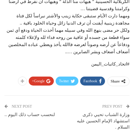
الكربلائية الحسينية ” هيهات منا الذلة ” وهيهات أن نفرط في أرضنا
وكرامتنا وقدسية قضيتنا …
ومهما دارت الأيام ستبقى حكاية زينب والأشتر نبراساً لكل فتاة
مجاهدة زينبية أيقنت أن ترف الدنيا زائل وحياة الخلود باقية ..
ولكل حر مضى بنهج الله وفي سبيله مهما أخذت الحياة ودفع أي ثمن
سواء قطعة من جسده أو عافية من روحه فداء لله ولإعلاء كلمته
ودفاعاً عن أرضه وصوناً لعرضه فاالله يأخذ ويعطي عباده المخلصين
أضعاف أضعاف وبشر الصابرين …..
#اتحاد_كاتبات_اليمن
Google+
Twitter
Facebook
Share
NEXT POST
PREV POST
وزارة الشباب تحيي ذكرى
لنحسب حساب ذلك اليوم ..
استشهاد الإمام الحسين عليه
السلام .