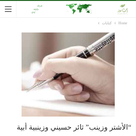
Home
كتابات
“الأشتر وزينب” ثائر حسيني وزينبية أبية