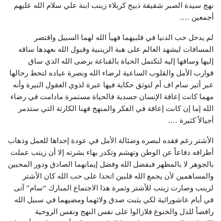
نهج سيدة الصبر شقيقة ذبيح كربلاء زينب ابنة علي سلام الله عليهم
أجمعين ….
لم يدخل حب الدنيا في قلبيهما فهيأ الله لهما السبيل واقتصر
المسافات ليشهد العالم على هبة الزينبية وقبول الله بعهدها ساقه
إليها وساقها إليه لتكتمل الحياة بالقناعة برضى الله الذي ساق
قوارب الأمل والقلوب الساعية لرضاء الله ونصرة عباده لتحط رحالها
عبر أثير سام اف أم لتوثق حكاية فيها عبرة لذوي العقول النيرة وأنه
مهما كانت إعاقة الإنسان جسدية فالحياة مستمرة مادامت في رضاء
الله إما إن كانت إعاقة في الفكر والمنهج فهنا الكارثة التي ستدمر
أجيالاً كثيرة ….
الأشتر رغم فقده لبصره وضئالة الأمل في عودة إحداها للعمل وذهاب
أطرافه دفاعاً عن الوطن وتهشم وتكدر بهاء بشرته إلا أن زينب عملت
بالجوهر لا بالمظهر فبفضل الله وفضل إيمانهما الصادق ودور المحبين
والمساهمين لأن يجمع الله قلبين اتحدا على حب الله كان الأشتر
لزينب وصارت زينب للأشتر وثمرة هذا الاجتماع المبارك “سام” آتى
في أيام عاشورائية لكي يثبت صدق ولائهما ومضيهما في سبيل الله
رافضاً للذل والخنوع فلازالوا على نفس النهج ونفس الروحية