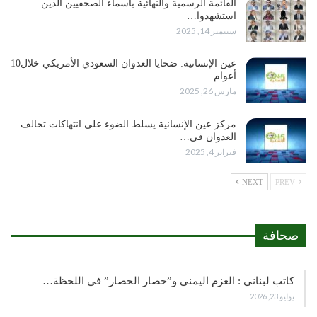
القائمة الرسمية والنهائية بأسماء الصحفيين الذين
استشهدوا…
سبتمبر 14, 2025
عين الإنسانية: ضحايا العدوان السعودي الأمريكي خلال10
أعوام…
مارس 26, 2025
مركز عين الإنسانية يسلط الضوء على انتهاكات تحالف
العدوان في…
فبراير 4, 2025
NEXT
PREV
صحافة
كاتب لبناني : العزم اليمني و”حصار الحصار” في اللحظة…
يوليو 23, 2026