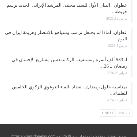
عطوان : البيان الأول للسيد مجتبى المرشد الإيراني الجديد يرسم
خريطة…
مارس 12, 2026
عطوان: لماذا لم يحتفل ترامب ونتنياهو بالانتصار وهزيمة ايران في
اليوم…
مارس 3, 2026
لـ 583 ألف أسرة ومستفيد.. الزكاة تدشن مشاريع الإحسان في
رمضان بـ 26…
فبراير 21, 2026
بمناسبة حلول رمضان.. انعقاد اللقاء التوعوي الزكوي الخامس
للعلماء…
فبراير 17, 2026
NEXT
PREV
جميع الحقوق محفوظة لموقع إب نيوز© https://www.ibb-news.com - 2026