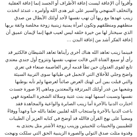
وأقروا أن الإعاقة ليست إعاقة الأطراف أو الجسد إنما إعاقة العقلية
والتخلف المنهجي والسير على غير هدى الله وأوامره ، عندئذ اتخذت
زينب عهدها مع ربها أن تهب نفسها لأحد أولئك الأبطال من صدق
منطقهم ومنطلقهم وتكون امرأة يمنية زينبية زوجة مخلصة واثقة بربها
الذي سيختار لها من خيرة خلقه ليس لعيب فيها إنما لإيمان عميق أن
إعاقة الفكر أشد من إعاقة البدن …
فبينما زينب تعاهد الله هناك أخرى رأيناها تعاهد الشيطان فالكثير قد
رأى أو سمع الفتاة التي قالت ستهب نفسها وتتزوج أول جندي معتدي
تابع لقوى العدوان حين تطأ قدمه أرض العاصمة صنعاء في تعري
واضح وجلي للأخلاق التي لاتحمل في طياتها سوى التربية السيئة
والتي قبلت بمن أتى لهتك العرض صائناً لعرضها ولم تأبه بوطنها
وشعبها من غدر أولئك المرتزقة والمعتدين وماهي إلا صورة جسدت
نفسها ونسبت اسمها لهند بنت عتبة وسلالة الشجرة الملعونة فهي
اختارت الدنيا بالآخرة أما زينب الصابرة والواعية والمجاهدة فقد
باعت الدنيا بالآخرة واستجاب الله لقلبين تعلقا بالله حباً وعهداً ووفاءً
ومضياً على نهج القرآن فاالله قد أوضح في كتابه العزيز أن الطيبات
للطيبيين والخبيثات للخبيثين وزينب زوجة الأشتر مثل يحتذى به
وقدوة مثلت صدق التولي والصورة الزينبية الحق التي سلكت ونهجت