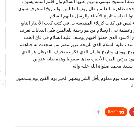
ظمة المسيح عيسى ومريم عليها السلام وإن قلتم اسمه يسوع.
ع
م حجة ظاهرة بالعالم يبطل زيف الظالمين والتاريخ المحرف سوى
و
ا لقداسة تاريخ الأنبياء والرسل عليهم السلام.
م
 ليس في كتاب كربلاء المقدسة بل في كتب كعب الأحبار التابع
ر وعظمة نبي الإسلام من هو رحمة للعالمين فكل الديانات تعرف
 الاسود الذي جعلوا اخيهم يوسف عليه السلام في قاع الحب
ا
وسف عليه السلام الذي تاريخه عزيز مصر من سجدت له جباههم
ف
يخ يهودى. وتاريخ هامان الذي فكره منحرف. القرءان هو الذي
ب
 مرتين المرة الأخيرة بعدها سقوط وهذه بداية عنواين
ا
دنا محمد صلواة الله عليه واله.
ف
ند حده يوم معلوم يأفل الشر ويظهر الخير يوم الفتح يوم يسمعون
PREV
.
ReddIt