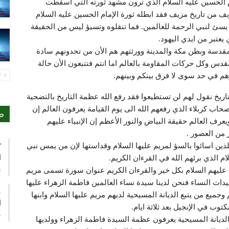
 الحسين عليه السلام الذي ترون مشهد ثورته التي اسقطت
يف من تاريخ مزيف فقد ابطله ثورة الإمام الحسين عليه السلام
 يسئ لنبي الرحمة للعالمين. فما تنقلوه وتسيؤ ليس من الحقيقة
يعتبر من ايدي اليهود.
لمقدسة وبطن مكة والمدينة وورثتهم هم الأن من تحدونهم سادة
قدس وكل حركات المقاومة بالعالم اما انتم فتتبعون الأن حالة
م في حد سوى لا فرق بينكم وبينهم.
PREV
اريخ نقول لهم لن تستطيعوا فقد رفع الله عظمة التاريخ بالتضحية
صحاب كربلاء الذي رفعهم الله الى يوم القيامة يعرفون العالم إن
ص
رف العالم حقيقة البياض والنور الأعظم إن الإنبياء عليهم
 من العصور .
لذين اسائوا بالسؤ لمريم عليها السلام وقداستها لإن من يمس نبي
ك
ا
 الذي برئهم الله في القرءان الكريم.
ي
اء عليهم السلام بكل خير والقرءان الكريم عنوان سورة تسمى مريم
ات النساء فنحن لدينا سيدة نساء العالمين فاطمة الزهراء عليها
ع
وجميع من يتبع الديانة المسيحية لديهم مريم عليها السلام وابنها
ا
وب في الإنجيل بعد ثلاثة ايام.
م
ع الديانة المسيحية يعرفون عظمة السيدة فاطمة الزهراء وولديها