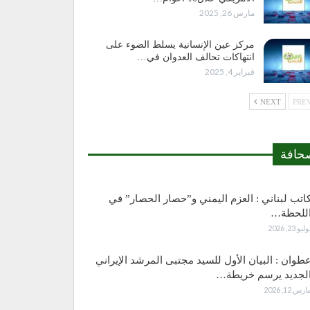
مارس 26, 2025
مركز عين الإنسانية يسلط الضوء على
انتهاكات تحالف العدوان في…
فبراير 4, 2025
NEXT
حافة
اتب لبناني : العزم اليمني و”حصار الحصار” في
للحظة…
وليو 23, 2026
طوان : البيان الأول للسيد مجتبى المرشد الإيراني
لجديد يرسم خريطة…
ارس 12, 2026