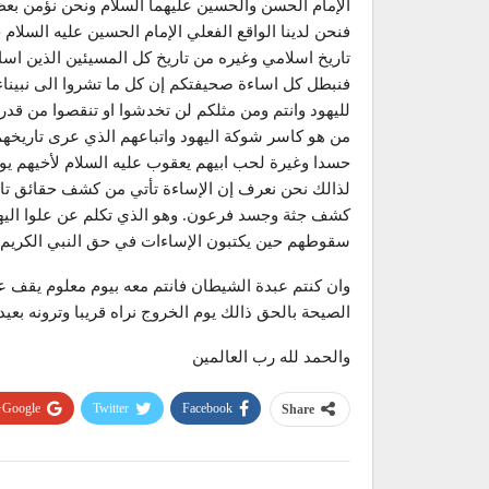
الإمام الحسن والحسين عليهما السلام ونحن نؤمن بع
فنحن لدينا الواقع الفعلي الإمام الحسين عليه السلا
تاريخ اسلامي وغيره من تاريخ كل المسيئين الذين اسائو
فنبطل كل اساءة صحيفتكم إن كل ما تشروا الى نبيناء
لليهود وانتم ومن مثلكم لن تخدشوا او تنقصوا من قد
من هو كاسر شوكة اليهود واتباعهم الذي عرى تاريخهم
حسدا وغيرة لحب ابيهم يعقوب عليه السلام لأخيهم ي
لذالك نحن نعرف إن الإساءة تأتي من كشف حقائق تار
كشف جثة وجسد فرعون. وهو الذي تكلم عن علوا اليهود
سقوطهم حين يكتبون الإساءات في حق النبي الكريم سي
وان كنتم عبدة الشيطان فانتم معه بيوم معلوم يقف ع
الصيحة بالحق ذالك يوم الخروج نراه قريبا وترونه بعيدا
والحمد لله رب العالمين
Google+
Twitter
Facebook
Share