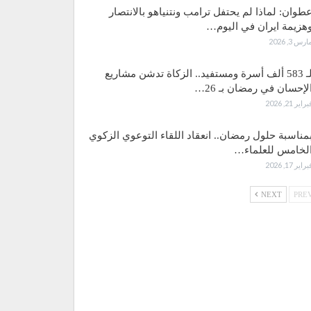
طوان: لماذا لم يحتفل ترامب ونتنياهو بالانتصار
هزيمة ايران في اليوم…
ارس 3, 2026
لـ 583 ألف أسرة ومستفيد.. الزكاة تدشن مشاريع
لإحسان في رمضان بـ 26…
براير 21, 2026
مناسبة حلول رمضان.. انعقاد اللقاء التوعوي الزكوي
لخامس للعلماء…
براير 17, 2026
NEXT