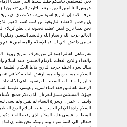
نحن كمسلمين نباهلكم فقط بسبط النبي سيدنا الإمام
عروش الظالمين الذين حرفوا التاريخ الذي تنقلون الز
عرف الإمة إن التاريخ اسود مزيف فلا نصدق اي تاريخ
بل وجدتم الأخطاء التاريخية من كتب كعب الأحبار الذي 
نحن لدينا تاريخ ابيض عظيم تجدونه في بطن كربلاء ا
العالم حزب الله وانصار الله والحشد الشعبي وفيلق ال
تسمى داعش التي اساءة للإسلام والمسلمين فانتم وه
نعم نباهل العالم اجمع كل من يحرف التاريخ ويزيف الت
والفداء والذبح العظيم بالإمام الحسين عليه السلام وا
هناك سواد اعظم حرف التاريخ بلاط الحكام الظلمة. ويع
السلام جميعا خرجوا جميعا لرفض الطغاة كلا في عصر
فاليوم إساءة احد الصحف الفرنسية ماهي الا امتداد ل
الرحمة للعالمين فقد اساء لمريم وعيسى عليهما السلام
فهؤلاء المسيئين يسيؤ للقرءان الذي ذكر جميع الأنبي
وايضا آل عمران وسورة النساء لم يقدح ولم يسئ لسيد
السلام ولدها الإمام الحسين عليه السلام الذبح العظيم 
المصلوب عيسى عليه السلام الذي رفعه الله عندكم مكت
فتعالوا الى كلمة سواء بيننا وبينكم نحن نعلم إن اتبا