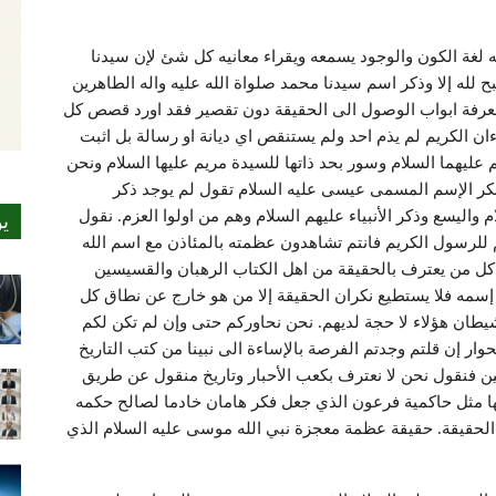
 لغة الكون والوجود يسمعه ويقراء معانيه كل شئ لإن سيدنا
له إلا وذكر اسم سيدنا محمد صلواة الله عليه واله الطاهرين
بمعرفة ابواب الوصول الى الحقيقة دون تقصير فقد اورد قصص كل
ن الكريم لم يذم احد ولم يستنقص اي ديانة او رسالة بل اثبت
 عليهما السلام وسور بحد ذاتها للسيدة مريم عليها السلام ونحن
كر الإسم المسمى عيسى عليه السلام تقول لم يوجد ذكر
واليسع وذكر الأنبياء عليهم السلام وهم من اولوا العزم. نقول
ي
 للرسول الكريم فانتم تشاهدون عظمته بالمئاذن مع اسم الله
 من يعترف بالحقيقة من اهل الكتاب الرهبان والقسيسين
إسمه فلا يستطيع نكران الحقيقة إلا من هو خارج عن نطاق كل
الشيطان هؤلاء لا حجة لديهم. نحن نحاوركم حتى وإن لم تكن لكم
وار إن قلتم وجدتم الفرصة بالإساءة الى نبينا من كتب التاريخ
ن فنقول نحن لا نعترف بكعب الأحبار وتاريخ منقول عن طريق
ثلها مثل حاكمية فرعون الذي جعل فكر هامان خادما لصالح حكمه
الحقيقة. حقيقة عظمة معجزة نبي الله موسى عليه السلام الذي