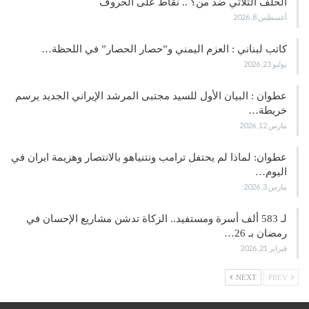
الحلف الثلاثي ضد من؟ .. نقاط على الحروف
أغسطس 8, 2026
كاتب لبناني : العزم اليمني و”حصار الحصار” في اللحظة…
يوليو 23, 2026
عطوان : البيان الأول للسيد مجتبى المرشد الإيراني الجديد يرسم
خريطة…
مارس 12, 2026
عطوان: لماذا لم يحتفل ترامب ونتنياهو بالانتصار وهزيمة ايران في
اليوم…
مارس 3, 2026
لـ 583 ألف أسرة ومستفيد.. الزكاة تدشن مشاريع الإحسان في
رمضان بـ 26…
فبراير 21, 2026
NEXT
PREV