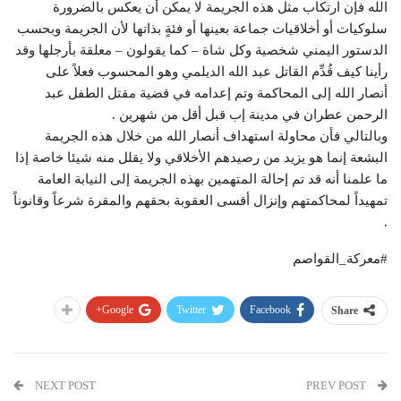
الله فإن ارتكاب مثل هذه الجريمة لا يمكن أن يعكس بالضرورة
سلوكيات أو أخلاقيات جماعة بعينها أو فئةٍ بذاتها لأن الجريمة وبحسب
الدستور اليمني شخصية وكل شاة – كما يقولون – معلقة بأرجلها وقد
رأينا كيف قُدِّم القاتل عبد الله الديلمي وهو المحسوب فعلاً على
أنصار الله إلى المحاكمة وتم إعدامه في قضية مقتل الطفل عبد
الرحمن عطران في مدينة إب قبل أقل من شهرين .
وبالتالي فأن محاولة استهداف أنصار الله من خلال هذه الجريمة
البشعة إنما هو يزيد من رصيدهم الأخلاقي ولا يقلل منه شيئا خاصة إذا
ما علمنا أنه قد تم إحالة المتهمين بهذه الجريمة إلى النيابة العامة
تمهيداً لمحاكمتهم وإنزال أقسى العقوبة بحقهم والمقرة شرعاً وقانوناً
.
#معركة_القواصم
Google+
Twitter
Facebook
Share
NEXT POST
PREV POST