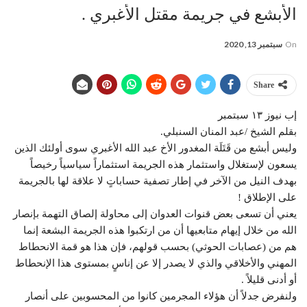
الأبشع في جريمة مقتل الأغبري .
On
سبتمبر 13, 2020
Share
إب نيوز ١٣ سبتمبر
بقلم الشيخ /عبد المنان السنبلي.
وليس أبشع من قَتَلَة المغدور الأخ عبد الله الأغبري سوى أولئك الذين
يسعون لإستغلال واستثمار هذه الجريمة استثماراً سياسياً رخيصاً
بهدف النيل من الآخر في إطار تصفية حساباتٍ لا علاقة لها بالجريمة
على الإطلاق !
يعني أن تسعى بعض قنوات العدوان إلى محاولة إلصاق التهمة بإنصار
الله من خلال إيهام متابعيها أن من ارتكبوا هذه الجريمة البشعة إنما
هم من (عصابات الحوثي) بحسب قولهم، فإن هذا هو قمة الانحطاط
المهني والأخلاقي والذي لا يصدر إلا عن إناسٍ بمستوى هذا الإنحطاط
أو أدنى قليلاً .
ولنفرض جدلاً أن هؤلاء المجرمين كانوا من المحسوبين على أنصار