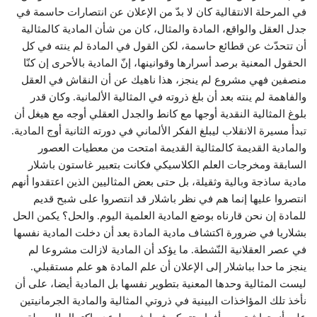
في المرحلة الانتقالية كان لا بدّ من الإعلان عن انتصارات حاسمة في
جدل العقل والواقع، المادة والمثال، كان من شأن المادية كالمثالية
أن تتحدّث عن قطائع حاسمة، لكن القول في المادة لم ينته في كل
الحقول المعنية برصد أسرارها وقوانينها، إنّ المادية بالأحرى إن كنّا
منصفين فهي مشروع لم ينجز، هذا ناهيك عن أن النقاش في العقل
والفاهمة لم ينته بعد أن بلغ ذروته في المثالية الألمانية. وكان قدر
بلوغ المثالية النقدية أوجها مع كانط والجدل العقلي أوجه مع هيغل أن
تبدأ مسيرة الانقلاب ليبلغ الفكر الألماني في دورته الثانية أوج المادية.
والمادية القديمة كالمثالية القديمة امتحت من معطيات العصور
السابقة ومخرجات العلم الكلاسيكي فكانت بتعبير غاستون باشلار
مادية ساذجة وبالية وثقيلة، بل حتى بعض المثاليين الذين اعتقدوا أنهم
انتصروا عليها إنما هم في نظر باشلار قد انتصروا على شبح قديم
للمادة إن نحن قارناه بوضع المادية العلمية اليوم. والحل؟ يكمن الحل
بشلاريا في ضرورة اكتشاف مادية المادة بعد أن دخلت المادية نفسها
في عصر العقلانية النّشطة. ما يؤكد أن المادية لازالت مشروعا لم
ينجز ما حدا بباشلار إلى الإعلان أن علم المادة هو علم مستقبلي.
ليست المثالية وحدها المعنية بتطوير نفسها بل المادية أيضا، على أن
نأخذ تلك المؤاخذات البينية في ذروتي المثالية والمادية الجرمانيتين