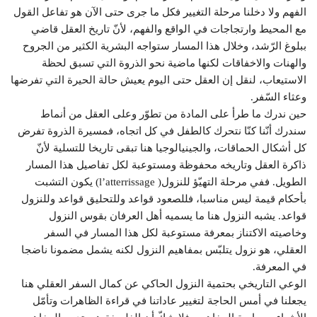
الفهم ولا دخلنا مرحلة التغيير فكل ما جرى حتى الآن هو تفاعل القول
مع المحيط وارتجاجات في الواقع والفهم، لأنّ تاريخ العقل قاضي
ببلوغ الرّشد، وخلال هذا المسار ستواجه البشرية الكثير من الجروح
والهنات والاخفاقات لكنها ماضية نحو الذروة التي تسبق لحظة
الاستيعاب، لنقل إن العقل حتى اليوم يعيش حالة الحيرة التي تفرضها
وعثاء السّفر.
حين ندرك ما طرأ على المادة من تطوّر وعلى العقل من أنماط
سندرك أنّنا كنّا نتحرك كالطفل في كل اتجاه، فمسيرة الذروة تفرض
كل أشكال الحماقات، والجينيالوجيا هنا تبقى تاريخا للتسلية لأنّ
ذاكرة العقل وتاريخه محفوظة ومستوعبة لكل تفاصيل هذا المسار
الطويل. ففي مرحلة التهيّؤ للنزول( l’atterrissage) يكون التشبت
بأحكام قيمة ليس مناسبا، فللصعود قواعد وللتحليق قواعد وللنزول
قواعد. يشبه النزول هنا ما يسميه أهل العرفان بقوس النزول
وخاصيته الاكتناز بمعرفة مستوعبة لكل هذا المسار في السفر
العقلي، هو نزول يتلبّس بمفاهيم النزول لكنه يشمل مضمونا ناضجا
في المعرفة.
الوعي التاريخي بحتمية النزول الحاكي عن كمال السفر العقلي هنا
يجعلنا في أمس الحاجة لتغيير عاداتنا في قراءة الظاهرات وتأمّل