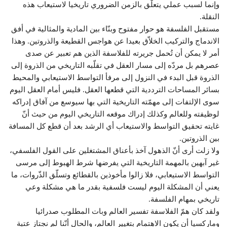
وإنما لسبب عملي يتعلّق بالزمن الضروري تاريخيا لاستيعاب هذه
النقلة.
مستقبل الفلسفة هو حوار مفتوح وبنّاء بين المادية والمثالية في أفق
الاندماج والتركيب الخلاّق بعيدا عن هواجس القطيعة والذروتين. وهذا
أمر لا يمكن أن تُحمل جريرته للفلاسفة الذين هم تعبير عن صدى
عصرهم بل مردّه إلى مسار العقل في تقلّبه التاريخي من الذروة إلى
الذروة قبل البدء في النزول إلى مرفأ التواسط الاستيعابي والمحيط
بسائر المساحات الترددية التي قطعها العقل. فليس أمام العقل اليوم
سوى الإلتفات إلى مهمّته التاريخية التي بها سيوسع من آفاق إدراكه
لوظيفته وللعالم وكذلك إدراك موقعه التاريخي اليوم من حيث أنّ
غايته تحقيق التواسط والاستيعاب أي الرشد بعد أن قطع كل المسافة
بين الذروتين.
ولا زلت أرى أنّ الذهول آخذ بأعناق المشتغلين على القول الفلسفي،
غير آبهين بالمهمة التاريخية التي يفرضها شرط الهبوط إلى مرسى
التواسط الاستيعابي، فلا زالوا مأخوذين بالقطائع وتسلّق الذّروات، ما
يعني أن المشكلة اليوم ليست فلسفية بقدر ما هي مشكلة وعي
تاريخي بمهام الفلسفة.
ولقد كان همّ الفلاسفة تفسير العالم وبات المطلوب صدرائيا
وماركسيا أن يكون الاهتمام بتغيير العالم، والحال أنّنا لم نجتاز عتبة