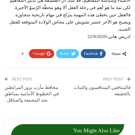
الأشياء وسياسة المفاهيم، فلا شكّ أن الفلسفة هي تدبير المفاهيم
لكن ثمة ما هو أهم في رحلة العقل ألا وهو محطّة الرّسوّ الأخيرة.
فالعقل حين يخطئ هذه المهمة يترنّح في مهام تاريخية متجاوزة
ويصبح هو الآخر عنصر تشويش على مخاض الولادة المتوقعة للعقل
الجديد.
ادريس هاني:22/9/2020
Google+
Twitter
Facebook
Share
NEXT POST
PREV POST
فاليتنافس المتنافسون والثبات
محافظ مأرب يزور المرابطين
بالحقيقة.
في الخطوط الأمامية بمناطق
نجد المجمعة والمناقل .
You Might Also Like