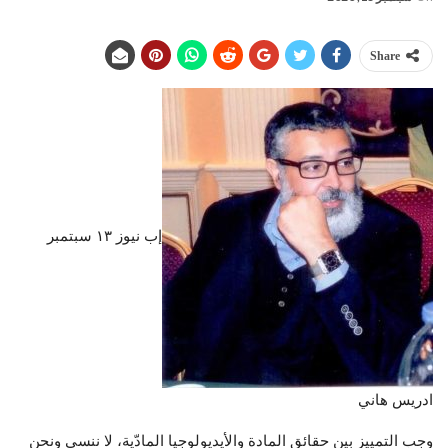
Share
إب نيوز ١٣ سبتمبر
ادريس هاني
وجب التمييز بين حقائق المادة والأيديولوجيا المادّية، لا ننسى ونحن