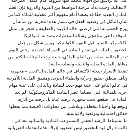
على أنه تراشق بين أفهام تتحكم فيها شروط عدم اكتمال المرحلة
الانتقالية. وحيث بدأنا مرحلة التواسط بين الذروة والذروة فإن العلم
المادي الجديد حقّا قد يضعنا أمام مفهوم أكثر عقلانية للمادّة كما من
شأن التأمّل في وضعية العقل في مسار هذه التجربة من شأنه أن
يبرح الخصومة التي فرضتها حالة الذّروة والقطيعة والعجز عن تمثل
الموقف العبر-مناهجي وشحّة المعطيات وصدمة الميكانيكا
الكلاسيكية الصلبة قبل الثورة الكوانتيكية وبروز شكل من جدل
الحضور والغياب في تقدير المادة في الفيزياء الجديدة. وحتى اليوم
تبدو المثالية أصلب من العلم المادّي، حيث ورثت المثالية الكثير من
مظاهر المادة الصلبة والثقيلة ولساذجة أيضا.
تضعنا الأسرار حديثة الاكتشاف في عالم المادة الـ”تحت – مجهرية”
وتأمّل منطق حضور وحركة وانطفاء الجزيئ ومنطق المادية اللاّمرئية
في عالم النانو على عتبة فهم جديد للمادة وبالتالي على عتبة مهام
أخرى للمثالية التي أقصاها عصر المادية الماكروسكوبّية. لم تعد
المادة في صقعها تحت-مجهري ترصد عيانا بل ترصد من آثارها
وتوقعاتها وأحيانا تنخطف وتتلاشى بين محاولات الأقيسة مما يجعلها
حقائق احتمالية وتوقعية ولاقياسية.
ما سميناها بالرشد العقلي المستوعب للمادية والمثالية معا في
قالب لا زال قيد التحضير ليس لصعوبة إدراك هذه الفدلكة الفيزيائية