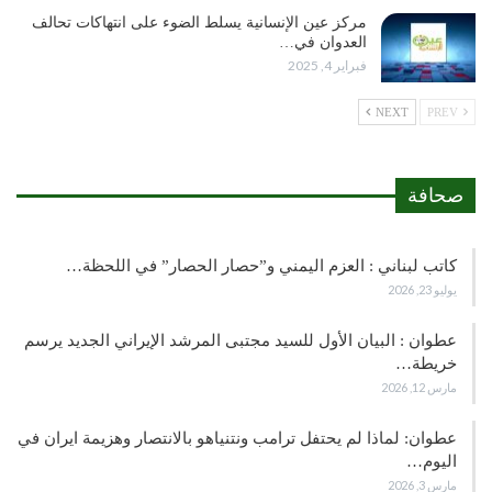
مركز عين الإنسانية يسلط الضوء على انتهاكات تحالف
العدوان في…
فبراير 4, 2025
NEXT
PREV
صحافة
كاتب لبناني : العزم اليمني و”حصار الحصار” في اللحظة…
يوليو 23, 2026
عطوان : البيان الأول للسيد مجتبى المرشد الإيراني الجديد يرسم
خريطة…
مارس 12, 2026
عطوان: لماذا لم يحتفل ترامب ونتنياهو بالانتصار وهزيمة ايران في
اليوم…
مارس 3, 2026