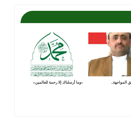
 المواجهة..
«وما أرسلناك إلا رحمة للعالمين»