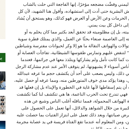
ليمني وقضَّت مضجعه مؤخرًا، إنها الفاجعة التي حلت بالشاب
ش البشرية حتى أدت إلى استشهاده، وأقول هنا الشهيد، لأن كل
لحرمات وعن الأرض أو العرض فهو كذلك، وهو يستحق أن يُشاد
إلى داخل كل بيت يمني.
، بل إن مظلوميته قد تحقق أبعد بكثير مما كان يحلم به أو
ه إلى العاصمة صنعاء بحثًا عن العمل، والذي يمتلك فطرة سوية
الجوالات والهواتف النقالة ما هو إلا وكر لحيوانات مفترسة وشياطين
ا” لتنقض عليهم وتمارس طقوسها الشيطانية، تفاجأت العصابة أو
ي
ات كما كانت تأمل ولم يشاركها ويتلذذ معها في جرائمها، فعندما
ناس أسوياء لا يشبهونها، لم يتوقف الأمر عند عدم مشاركة الرجل
خفي ذلك، وليس بصعب على أحد أن يكتشف حجم ما عرفه عبدالله
تل، وهذا يؤكد مدى خوف المتورطين منه، ومما عرفه أو حصل عليه،
ن يتم إسقاطها لأنها غاية في الخطورة والإيذاء بل إن فعلها قد
رًا، فهي تندرج تحت الحرب الناعمة، ها هي تتكشف لنا كما تكشفت
ة الهواتف المحمولة، فمما تناقله أغلب الناس وشيع عن هذه
 كبيرة من خلال الشواهد والدلائل، أنها تعمل على الحصول على
غرض صيانتها، وبعد ذلك تعمل على ابتزاز الفتيات بما حصلت عليه
ن، ومن المعلوم أنه عندما تقع الفتاة فريسة في يد عصابة مجرمة
نا ندرك حجم الكارثة.