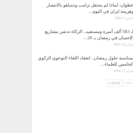
طوان: لماذا لم يحتفل ترامب ونتنياهو بالانتصار
هزيمة ايران في اليوم…
ارس 3, 2026
لـ 583 ألف أسرة ومستفيد.. الزكاة تدشن مشاريع
لإحسان في رمضان بـ 26…
براير 21, 2026
مناسبة حلول رمضان.. انعقاد اللقاء التوعوي الزكوي
لخامس للعلماء…
براير 17, 2026
NEXT