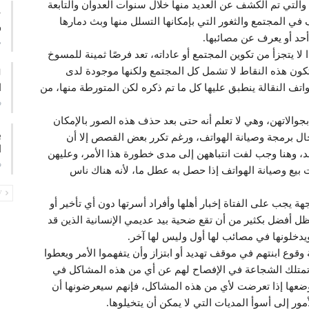
والتي تم الكشف عن العديد منها خلال سنوات العدوان والتابعة
ع
في المجتمع والثغور التي بإمكانها التسلل منها وبث دمارها
و
أحد أو يعرف عن مصائبها.
م
لا يتجزأ من تكوين المجتمع أو عاداته، تعد فرصًا ثمينة للمسوخ
د تكون هذه النقاط لا تشمل كل المجتمع ولكنها موجودة لدى
ا
اتف النقالة ينطبق عليها كل ما تم ذكره لكن المتورطة منها، من
ف
جوالاتهن، وهي لا تعلم أنه حتى بعد حذف هذه الصور بالإمكان
ب
ل برمجة وصيانة الهواتف، ورغم تكرر بعض القصص إلا أن
ا
د، وهنا وجب لفت انتباههن إلى مدى خطورة هذا الأمر، وعليهن
ف
 بيع وصيانة الهواتف إذا حصل به عطل ما، لأنه هناك ناس
PREV
 يجب على الفتاة إخبار أهلها وأفراد أسرتها دون أي تأخير أو
ل أفضل بكثير من أن تقع ضحية بيد عديمي الإنسانية الذين قد
ويدخلونها في مصائب لها أول وليس لها آخر.
قوع ابنتهم في موقف تهديد أو ابتزاز وأن يتفهموا الأمر ويعطوا
ي تمتلك الشجاعة في الإفصاح لهم عن أي من هذه المشاكل في
 وضعها إذا تعرضت لأي من هذه المشاكل، فإنهم سيعرضونها أن
ر إلى أسوأ المديات التي لا يمكن أن يتخيلوها.