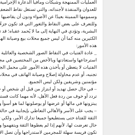
العمليات الممنهجة وشبكات ومافيا الدعارة الإجرامية 
للعدوان والمنفذة لأجنداته، والتي تستغل نقاط الضعف 
وسمومها المميتة بعيدًا عن الأضواء ودون أن يقاضيها 
وللتعرف على بعض النقاط والثغور التي قد تكون جزءًا 
البشرية، وتؤدي في النهاية إلى ما لا يُحمد عقباه؛ ق
الكثيرين منه كما أن ليس جميع محلات بيع وصيانة الهو
هذه الأمور:
_ عادة الفتيات في التقاط الصور الشخصية والعائلية ب
استرجاعها واستعادتها وبالأخص من المختصين في مجا
الفتيات لا يتعظن أو يأخذن هذه الأمور على محمل الج
تجنبه، أو عدم محاولة إصلاح وصيانة الهاتف في محلات
مؤتمنين وشريفين ولكن ليس الجميع.
– في حال حصل تهديد أو ابتزاز من قبل أي شخص أو جهة
تردد أو خوف من ردة فعل الأهل، لأنه مهما كانت فستظ
يبتزونها في مالها أو عرضها أو يوصلونها لما هو أسوأ 
– يجب على الأسر والأهالي التعاطي بإيجابية في حالة و
الثقة للفتاة حتى يستطيعوا جميعا تدارك الأمر، ولك
حال تعرضت لها، لأنهم إذا لم يعطوها الثقة ويتفهموا
تكون فريسة سهلة للمجرمين لاستدراجها وأن تصل الأمو