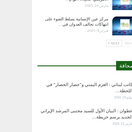
مارس 26, 2025
مركز عين الإنسانية يسلط الضوء على
انتهاكات تحالف العدوان في…
فبراير 4, 2025
NEXT
حافة
اتب لبناني : العزم اليمني و”حصار الحصار” في
للحظة…
وليو 23, 2026
طوان : البيان الأول للسيد مجتبى المرشد الإيراني
لجديد يرسم خريطة…
ارس 12, 2026