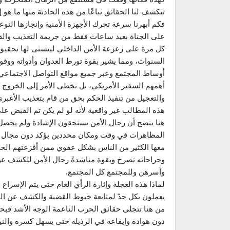
تتكشف لنا الحقائق تباعًا من هذه الحادثة منها ما هو إي
فكم أبهرنا سرعة تحرك الأجهزة الأمنية وإنجازها النو
على الجناة بعيد ساعات فقط من جريمة التعذيب والقت
كل مرة على زعزعة الأمن الداخلي ليتسنى لها تحقيق 
السنوات، ومما يشير بقوة تورط العدوان وأدواته ووق
أوساط المجتمع وعبر جميع مواقع التواصل الاجتماعي
أهمهم السفير الأمريكي، بل تخطى الأمر إلى الخرو
والتعجيل من تنفيذ الحكم بحق من قام بتعذيب الأغبر
هذه المطالب غير واقعية لأنه لو لم يكن تم القبض عل
هنا يتضح أن رجال الأمن يستحقون الإشادة ولم يحصل
المظاهرات في وقت ومكان محددين يؤكد دون مجال ل
معها الكثير من الناس بشكل عفوي ممن أفزعتهم الحادث
وجراحاته تصرخ وبقوة مناشدةً رجال الأمن للكشف عن 
وأسرهن وللمجتمع كل المجتمع.
لماذا هذه العجلة وإثارة الرأي العام حتى يتم الإسراع
يعملون بكل جدّ لمتابعة خيوط القضية والكشف عن الحق
من هنا تتجلى حقائق الحرب الناعمة الوجه الأشد قبح
دون هوادة وإيقاعه في الرذيلة حتى يسهل كسره والنيل 