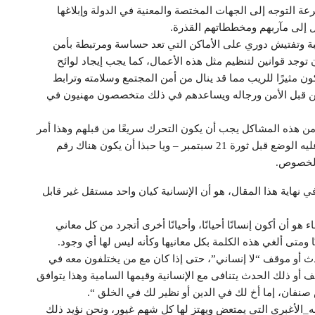
ة التوجه إلى الجهات المختصة والمعنية في الدولة وإبلاغها
ل إلى مآربهم ومخططاتهم القذرة.
بة وتفتيش دوري على الأماكن التي تعد حساسة ومرتبطة بأمن
 توجد قوانين لتنظيم مثل هذه الأعمال، كما يجب إيجاد لوائح
ن مثيرًا للريب مما قد ينال من أمن المجتمع وسلامته وترابط
يات من قبل الأمن ورجاله ويساعدهم في ذلك متخصصون مهنيون في
من هذه المشاكل يجب أن يكون التحرك سريعًا من قبلهم وهذا أمر
واقع وواضح وملموس بفضل الله ومغاير لكل ما كان عليه الوضع قبل ثورة 21 سبتمبر – ويا حبذا أن يكون هناك رقم
 الخصوص.
ي نهاية هذا المقال، هو أن الإنسانية كيان واحد مستقل غير قابل
اء هو أن أكون إنسانًا أحيانًا، وأحيانًا أخرى أتجرد من كل معاني
ًا ومتى ألغي هذه الكلمة بكل معانيها وكأنه ليس لها أي وجود.
دث أو موقف “لا إنساني”، حتى إذا كان مع من يختلفون معه في
وقف أو ذلك الحدث يتنافى مع الإنسانية وقيمها السامية وهذا يتوافق
 صنفان، إما أخ لك في الدين أو نظير لك في الخلق “.
_الأغبري التي يمتعض ويهتز لها كل شهم غيور، ونحن نؤيد ذلك