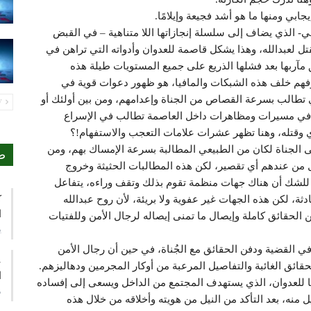
جابي ومنها ما هو أشد فجيعة وإيلامًا.
عي- الذي يضاف إلى سلسلة إنجازاتها اللا متناهية – في القبض
ل لعبدالله، وهذا يشكل قاصمة للعدوان وأدواته التي تراهن في
مآربها بعد فشلها الذريع على جميع المستويات طيلة هذه
وفهم خلف هذه الشبكات والمافيا، هو ظهور دعوات قوية في
 تطالب بسرعة القصاص من الجناة وإعدامهم، ومن بين أولئك أو
PREV
ج في مسيرات ومظاهرات داخل العاصمة تطالب في الإسراع
ي وقتله، وهنا تظهر عشرات علامات التعجب والاستفهام!؟
ى الجناة لكان من الطبيعي المطالبة بسرعة الإمساك بهم، ومن
ص
 من عندهم أي تقصير، لكن هذه المطالبات الحثيثة وخروج
لشك أن هناك جهات منظمة تقوم بذلك وتقف وراءه، يتفاعل
ك
ة، لكن هذه الجهات غير عفوية ولا بريئة، لأن روح عبدالله
ا
الحقائق كاملة وإيصال ما تمنى إيصاله لرجال الأمن وللفتيات
ي
 في القضية ودفن الحقائق مع الجُناة، في حين أن رجال الأمن
ع
ائق الغائبة والتفاصيل المرعبة من أوكار المجرمين ودهاليزهم.
ا
ا للعدوان، الذي يستهدف المجتمع من الداخل ويسعى إلى إفساده
م
منه، بعد التأكد من النيل من هويته وأخلاقه من خلال هذه