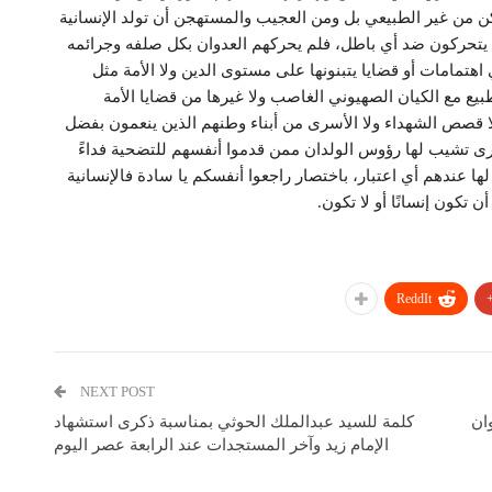
من غير الطبيعي بل ومن العجيب والمستهجن أن تولد الإنسانية
 يتحركون ضد أي باطل، فلم يحركهم العدوان بكل صلفه وجرائمه
هتمامات أو قضايا يتبنونها على مستوى الدين ولا الأمة مثل
بيع مع الكيان الصهيوني الغاصب ولا غيرها من قضايا الأمة
ا قصص الشهداء ولا الأسرى من أبناء وطنهم الذين ينعمون بفضل
تشيب لها رؤوس الولدان ممن قدموا أنفسهم للتضحية فداءً
ها عندهم أي اعتبار، باختصار راجعوا أنفسكم يا سادة فالإنسانية
 تكون إنسانًا أو لا تكون.
ReddIt
NEXT POST
ان
كلمة للسيد عبدالملك الحوثي بمناسبة ذكرى استشهاد
الإمام زيد وآخر المستجدات عند الرابعة عصر اليوم