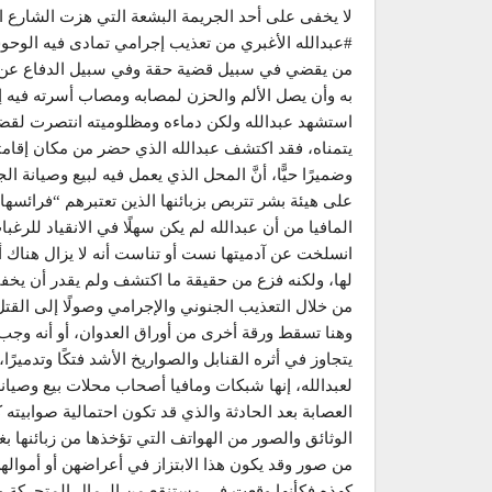
لا يخفى على أحد الجريمة البشعة التي هزت الشارع ا
#عبدالله الأغبري من تعذيب إجرامي تمادى فيه الوحو
من يقضي في سبيل قضية حقة وفي سبيل الدفاع عن ا
به وأن يصل الألم والحزن لمصابه ومصاب أسرته فيه 
استشهد عبدالله ولكن دماءه ومظلوميته انتصرت لقضيته
يتمناه، فقد اكتشف عبدالله الذي حضر من مكان إقامت
وضميرًا حيًّا، أنَّ المحل الذي يعمل فيه لبيع وصيانة 
على هيئة بشر تتربص بزبائنها الذين تعتبرهم “فرائسه
المافيا من أن عبدالله لم يكن سهلًا في الانقياد للرغب
انسلخت عن آدميتها نست أو تناست أنه لا يزال هناك أ
لها، ولكنه فزع من حقيقة ما اكتشف ولم يقدر أن ي
من خلال التعذيب الجنوني والإجرامي وصولًا إلى الق
وهنا تسقط ورقة أخرى من أوراق العدوان، أو أنه وجب أ
يتجاوز في أثره القنابل والصواريخ الأشد فتكًا وتدمي
لعبدالله، إنها شبكات ومافيا أصحاب محلات بيع وصيان
العصابة بعد الحادثة والذي قد تكون احتمالية صوابيته
الوثائق والصور من الهواتف التي تؤخذها من زبائنها ب
من صور وقد يكون هذا الابتزاز في أعراضهن أو أمواله
كهذه فكأنها وقعت في مستنقع من الرمال المتحركة وه