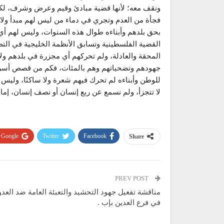
ونقف معه؛ لأنها قضية مبادئ وقيم وعرض وشرف، لكن 
فجأة من العدم وتجري في دماء من ليس لهم مبدأ ولا
بحق بلدهم وأبناءه طوال هذه السنوات، وليس لهم أي ا
القضية الفلسطينية وتسابق الأنظمة الخليجية في التط
المحقة والعادلة، ولم تحركهم أي مجزرة في بلدهم ول
جهودهم وتضحياتهم وهم بالمئات، فكم من قصص أسرى 
للوطن وأبناءه لم تحرك فيهم شعرة ولا ساكنًا، وليس ل
لا تتجزأ، ولم نسمع عن ربع إنسان أو نصف إنسان، إما أن
Google+
Twitter
Facebook
Share
PREV POST
مناقشة تفعيل جهود التحشيد والتعبئة العامة ضد العدو
في فرع العدين بإب .