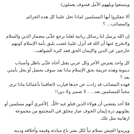
ويتمتعوا ويلههم الأمل فسوف يعملون)
ألا تتفكروا أيها المسلمين لماذا تحل علينا كل هذه الجرائم
والمصائب… ؟
إن الله يرسل لنا رسائل ربانية لعلنا نرجع علـّى مضمار الدين والسلام
ولانخرج عنها أن الله قد أنزل علينا غضب يليق بأمة الإسلام كونهم
خارجين عن الدين والإيمان الحق فقد كثرة الشواهب .
كل واحد يفترس الأخر وكل عربي يقتل أخاه علـّى باطل وأسباب
دينوية وهذه جريمة بحق الإسلام ماذا بعد سوف يحصل أو يحل بأمتي
بعد ؟
فهذه المصائب قد زادت عن حدها فيارب لاتعاقبنا بأعمالنا ماذا ترى
مخبأ للمسلمين بعد… ، لا ضمير ولا دين!!
فلا أحد يقنعني أن هولاء الذين قتلو عبد •اللّـہ̣̥ الأغبري أنهم مسلمين أو
بقلوبهم ذرة إيمان الخوف صار محلق في المجتمع من مجموعة
ارهابية مثل تلك.
ويريدوا العيش بسلام تباً لكل بشر باع مبادئه وقيمه وأخلاقه ودينه