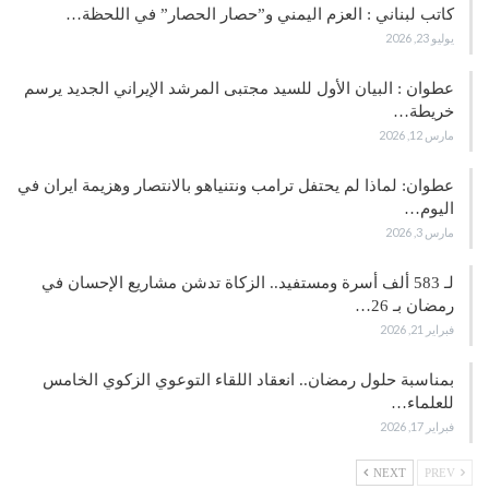
كاتب لبناني : العزم اليمني و”حصار الحصار” في اللحظة…
يوليو 23, 2026
عطوان : البيان الأول للسيد مجتبى المرشد الإيراني الجديد يرسم
خريطة…
مارس 12, 2026
عطوان: لماذا لم يحتفل ترامب ونتنياهو بالانتصار وهزيمة ايران في
اليوم…
مارس 3, 2026
لـ 583 ألف أسرة ومستفيد.. الزكاة تدشن مشاريع الإحسان في
رمضان بـ 26…
فبراير 21, 2026
بمناسبة حلول رمضان.. انعقاد اللقاء التوعوي الزكوي الخامس
للعلماء…
فبراير 17, 2026
NEXT
PREV