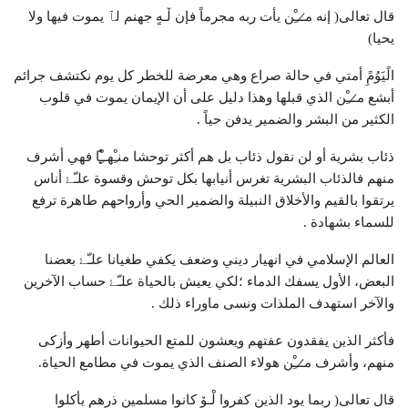
قال تعالى( إنه م̷ـــِْن يأت ربه مجرماً فإن ڵـهٍ جهنم لٱ يموت فيها ولا
يحيا)
الًيَوُمًِ أمتي في حالة صراع وهي معرضة للخطر كل يوم نكتشف جرائم
أبشع م̷ـــِْن الذي قبلها وهذا دليل على أن الإيمان يموت في قلوب
الكثير من البشر والضمير يدفن حياً .
ذئاب بشرية أو لن نقول ذئاب بل هم أكثر توحشا ‏​‏​منـِْهـ̨̐ـِْا فهي أشرف
منهم فالذئاب البشرية تغرس أنيابها بكل توحش وقسوة علـّۓ أناس
يرتقوا بالقيم والأخلاق النبيلة والضمير الحي وأرواحهم طاهرة ترفع
للسماء بشهادة .
العالم الإسلامي في انهيار ديني وضعف يكفي طغيانا علـّۓ بعضنا
البعض، الأول يسفك الدماء ؛لكي يعيش بالحياة علـّۓ حساب الآخرين
والآخر استهدف الملذات ونسى ماوراء ذلك .
فأكثر الذين يفقدون عفتهم ويعشون للمتع الحيوانات أطهر وأزكى
منهم، وأشرف م̷ـــِْن هولاء الصنف الذي يموت في مطامع الحياة.
قال تعالى( ربما يود الذين كفروا لْـۆ كانوا مسلمين ذرهم يأكلوا