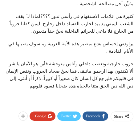
م̷ـــِْن أجل مصالحه الشخصية .
كثيرة هي علامات الاستفهام في رأسي تدور ؟؟؟؟لماذا لٱ يقف
الشعب اليمني يد بيد لحارب الفساد داخل وخارج اليمن كفانا حروباً
من الخارج فلا داعي للجرائم الداخلية نحنُ حقاً متعبون .
يراودني إحساس بشع بمصير هذه الأمة العربية وماسوف يصيبها في
الأيام القادمة .
حروب خارجية وتعصب داخلي وأناس متوحشة فأين هو الآمان يابشر
ألا تكتفون بهذا ارحموا ماتبقى فينا نحنُ ضحايا الحروب ونقص الإيمان
في قلوبكم فليرجع كل إنسان كان صغيراً أو كبيراً، ذكراً أو أنثى، إلى
دين الله دين الحق متنا بالحياة هذه ضحايا قسوة قلوبهم.
Google+
Twitter
Facebook
Share