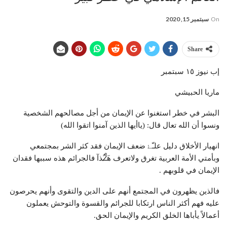
On
سبتمبر 15, 2020
Share
إب نيوز ١٥ سبتمبر
ماريا الحبيشي
البشر في خطر استغنوا عن الإيمان من أجل مصالحهم الشخصية
ونسوا أن الله تعال قال: (ياأيها الذين آمنوا اتقوا الله)
انهيار الأخلاق دليل علـّۓ ضعف الإيمان فقد كثر الشر بمجتمعي
وبأمتي الأمة العربية تغرق ولاتعرف ه̷̷َـَْـُذآ فالجرائم هذه سببها فقدان
الإيمان في قلوبهم .
فالذين يظهرون في المجتمع أنهم على الدين والتقوى وأنهم يحرصون
عليه فهم أكثر الناس ارتكابا للجرائم والقسوة والتوحش يعملون
أعمالاً يأباها الخلق الكريم والإيمان الحق.