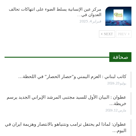
مركز عين الإنسانية يسلط الضوء على انتهاكات تحالف
العدوان في…
فبراير 4, 2025
NEXT
PREV
صحافة
كاتب لبناني : العزم اليمني و”حصار الحصار” في اللحظة…
يوليو 23, 2026
عطوان : البيان الأول للسيد مجتبى المرشد الإيراني الجديد يرسم
خريطة…
مارس 12, 2026
عطوان: لماذا لم يحتفل ترامب ونتنياهو بالانتصار وهزيمة ايران في
اليوم…