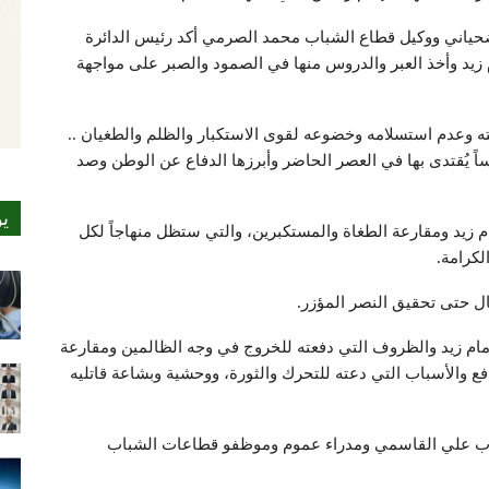
لضحياني ووكيل قطاع الشباب محمد الصرمي أكد رئيس الدائرة
م زيد وأخذ العبر والدروس منها في الصمود والصبر على مواجهة
ته وعدم استسلامه وخضوعه لقوى الاستكبار والظلم والطغيان ..
ساً يُقتدى بها في العصر الحاضر وأبرزها الدفاع عن الوطن وصد
ي
م زيد ومقارعة الطغاة والمستكبرين، والتي ستظل منهاجاً لكل
لكرامة.
ال حتى تحقيق النصر المؤزر.
ام زيد والظروف التي دفعته للخروج في وجه الظالمين ومقارعة
افع والأسباب التي دعته للتحرك والثورة، ووحشية وبشاعة قاتليه
شباب علي القاسمي ومدراء عموم وموظفو قطاعات الشباب