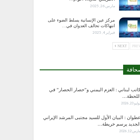
مارس 26, 2025
مركز عين الإنسانية يسلط الضوء على
انتهاكات تحالف العدوان في…
فبراير 4, 2025
NEXT
حافة
اتب لبناني : العزم اليمني و”حصار الحصار” في
للحظة…
وليو 23, 2026
طوان : البيان الأول للسيد مجتبى المرشد الإيراني
لجديد يرسم خريطة…
ارس 12, 2026