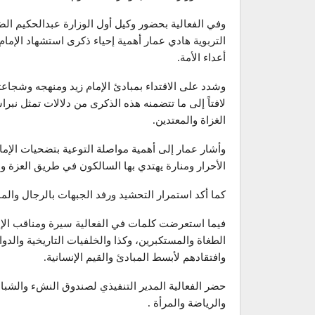
وفي الفعالية بحضور وكيل أول الوزارة عبدالحكيم ا
التربوية هادي عمار أهمية إحياء ذكرى استشهاد الإما
أعداء الأمة.
وشدد على الاقتداء بمبادئ الإمام زيد ومنهجه وشجاع
لافتاً إلى ما تتضمنه هذه الذكرى من دلالات تمثل نبرا
الغزاة والمعتدين.
وأشار عمار إلى أهمية مواصلة التوعية بتضحيات الإما
الأحرار ومنارة يهتدي بها السالكون في طريق العزة وا
كما أكد استمرار التحشيد ورفد الجبهات بالرجال والم
فيما استعرضت كلمات في الفعالية سيرة ومناقب الإم
الطغاة والمستكبرين، وكذا والخلفيات التاريخية والدو
وافتقادهم لأبسط المبادئ والقيم الإنسانية.
حضر الفعالية المدير التنفيذي لصندوق النشء وال
والرياضة والمرأة .