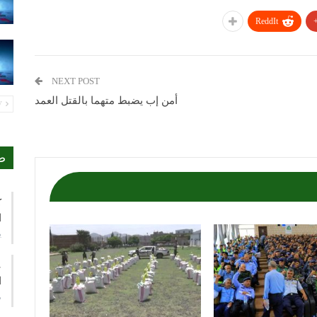
ReddIt
NEXT POST
أمن إب يضبط متهما بالقتل العمد
PREV
ص
ك
ا
ي
ع
ا
م