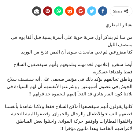
Share
بشائر المطري
من منا لم يتذكر أول ضربة جوية على أسرة يمنية قبل ألفا يوم في
منتصف الليل
كنا مفزوعين لم نعي مايحدث سوى أن اليمن تذبح من الوريد
أيضا سخروا إعلامهم لخدمهتم وتلميعهم وأنهم سيقصفون السلاح
فقط واهدافا عسكرية,
وناطق تحالفهم يؤكد ذلك في مؤتمر صحفي على أنه سينسف سلاح
الجيش في غضون أسبوعين , وشرعنوا لأنفسهم أن لهم السيادة في
بلادنا كون الفار هادي قد التجأ إليهم ليحموه حد قولهم !!
كانوا يقولون أنهم سيقصفوا أماكن السلاح فقط ولاكنا شاهدنا بأنفسنا
قصفهم للنساء والأطفال والرجال والحيوان, وقصفوا البنية التحتية
واغلقوا المطارات واوقفوا حركة الموانئ واحتلوا بعض المناطق
لاغراضهم الخاصة وهذا ماتبين مؤخرا !!