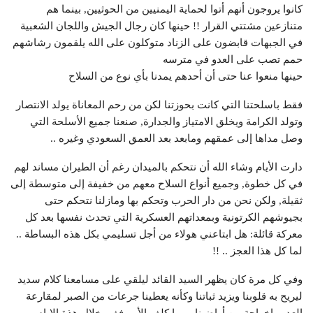
كانوا يروجون أنهم أتوا لحماية اليمنيين من الحوثيين, بينما هم
متنازعين مشتتي القرار !! حينها كان رجال الجيش واللجان الشعبية
في الجبهات قابضون على الزناد متوكلون على الله يلقمون رشاشهم
حمم تصب على العدو في مترسه
حينها منعوا عنا حتى أن أحدهم يمدنا بأي نوع من السلاح
فقط باسلحتنا التي كانت بحوزتنا لكن من رحم المعاناة يولد الانتصار
وتولد الكرامة ويخلق الامتياز والجدارة, صنعنا جميع الأسلحة التي
وصل مداها إلى عمقهم ومابعد بعد العمق السعودي وغيره ..
دارت الأيام وشاء الله أن نتحكم بالميدان رغم أن الطيران مساند لهم
في كل خطوة, وجميع أنواع السلاح معهم من خفيفة إلى متوسطة إلى
ثقيلة, ولكن نحن من دار الحرب وتحكم بها ومازلنا نتحكم حتى
بجيوشهم الكرتونية وبمعداتهم العسكرية التي تحدث نفسها بعد كل
معركة قائلة: هل ابتاعني هولاء من أجل تسليمي بكل هذه البساطة ..
لما كل هذا العجز .. !!
وفي كل مرة كان يظهر السيد القائد ليلقي على مسامعنا كلام سديد
ليريح به قلوبنا ويزيد ثباتنا وكأنه يعطينا جرعات من الصبر لمقارعة
العدو وإخراجة من أراضينا مهما كلف الأمر ففي خلال هذة الايام