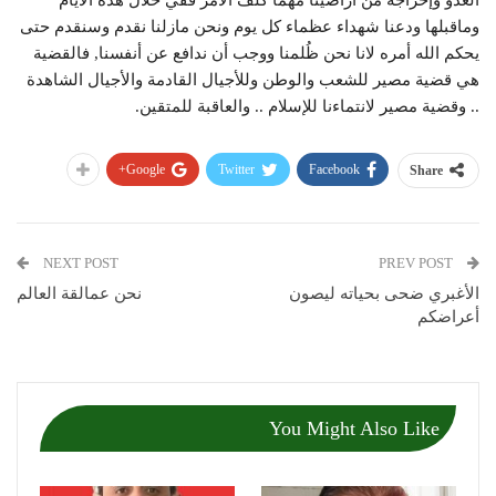
وماقبلها ودعنا شهداء عظماء كل يوم ونحن مازلنا نقدم وسنقدم حتى
يحكم الله أمره لانا نحن ظُلمنا ووجب أن ندافع عن أنفسنا, فالقضية
هي قضية مصير للشعب والوطن وللأجيال القادمة والأجيال الشاهدة
.. وقضية مصير لانتماءنا للإسلام .. والعاقبة للمتقين.
Google+
Twitter
Facebook
Share
NEXT POST
PREV POST
الأغبري ضحى بحياته ليصون
نحن عمالقة العالم
أعراضكم
You Might Also Like