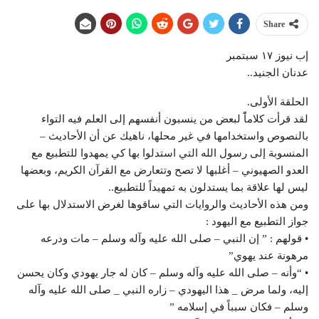
Share
إب نيوز ١٧ سبتمبر
عدنان الجنيد..
الحلقة الأولى.
لقد قرأت كلاماًً لبعض من ينسبون أنفسهم إلى العلم فيه التواء
بالنصوص واستخدامها في غير محلها، ناهيك عن أن الأحاديث –
المنسوبة إلى رسول الله التي استدلوا بها كي يمهدوا للتطبيع مع
العدو الصهيوني – أغلبها لا تصح وتتعارض مع القرآن الكريم، وبعضها
ليس لها علاقة بما يستدلون به تمهيداً للتطبيع..
ومن هذه الأحاديث والروايات التي ساقوها لغرض الاستدلال بها على
جواز التطبيع مع اليهود :
• قولهم : ” إن النبي – صلى الله عليه وآله وسلم – مات ودرعه
مرهونة عند يهوي”
• “وأنه – صلى الله عليه وآله وسلم – كان له جار يهودي وكان يحسن
إليه، ولما مرض _ هذا اليهودي – زاره النبي _ صلى الله عليه وآله
وسلم – فكان سبباً في إسلامه ”