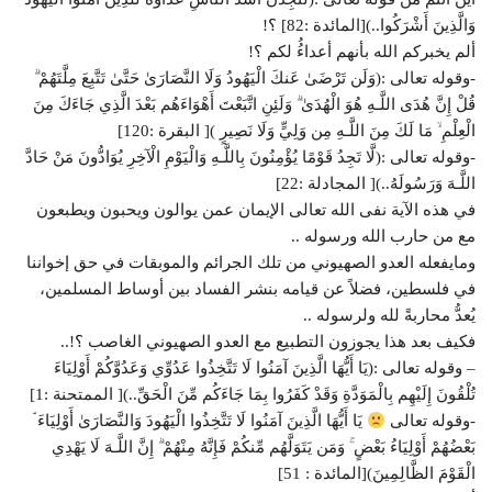
وَالَّذِينَ أَشْرَ‌كُوا..)[المائدة :82] ؟!
ألم يخبركم الله بأنهم أعداءُُ لكم ؟!
-وقوله تعالى :(وَلَن تَرْ‌ضَىٰ عَنكَ الْيَهُودُ وَلَا النَّصَارَ‌ىٰ حَتَّىٰ تَتَّبِعَ مِلَّتَهُمْ ۗ
قُلْ إِنَّ هُدَى اللَّـهِ هُوَ الْهُدَىٰ ۗ وَلَئِنِ اتَّبَعْتَ أَهْوَاءَهُم بَعْدَ الَّذِي جَاءَكَ مِنَ
الْعِلْمِ ۙ مَا لَكَ مِنَ اللَّـهِ مِن وَلِيٍّ وَلَا نَصِيرٍ‌ )[ البقرة :120]
-وقوله تعالى :(لَّا تَجِدُ قَوْمًا يُؤْمِنُونَ بِاللَّـهِ وَالْيَوْمِ الْآخِرِ‌ يُوَادُّونَ مَنْ حَادَّ
اللَّـهَ وَرَ‌سُولَهُ..)[ المجادلة :22]
في هذه الآية نفى الله تعالى الإيمان عمن يوالون ويحبون ويطبعون
مع من حارب الله ورسوله ..
ومايفعله العدو الصهيوني من تلك الجرائم والموبقات في حق إخواننا
في فلسطين، فضلاً عن قيامه بنشر الفساد بين أوساط المسلمين،
يُعدُّ محاربةً لله ولرسوله ..
فكيف بعد هذا يجوزون التطبيع مع العدو الصهيوني الغاصب ؟!..
– وقوله تعالى :(يَا أَيُّهَا الَّذِينَ آمَنُوا لَا تَتَّخِذُوا عَدُوِّي وَعَدُوَّكُمْ أَوْلِيَاءَ
تُلْقُونَ إِلَيْهِم بِالْمَوَدَّةِ وَقَدْ كَفَرُ‌وا بِمَا جَاءَكُم مِّنَ الْحَقِّ..)[ الممتحنة :1]
-وقوله تعالى
يَا أَيُّهَا الَّذِينَ آمَنُوا لَا تَتَّخِذُوا الْيَهُودَ وَالنَّصَارَ‌ىٰ أَوْلِيَاءَ ۘ
بَعْضُهُمْ أَوْلِيَاءُ بَعْضٍ ۚ وَمَن يَتَوَلَّهُم مِّنكُمْ فَإِنَّهُ مِنْهُمْ ۗ إِنَّ اللَّـهَ لَا يَهْدِي
الْقَوْمَ الظَّالِمِينَ)[المائدة : 51]