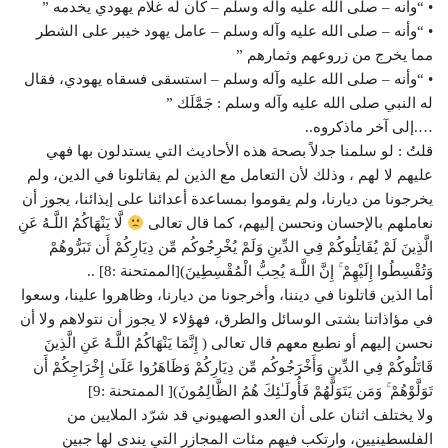
• “وأنه – صلى الله عليه وآله وسلم – كان له غلام يهودي يخدمه ”
• “وأنه – صلى الله عليه وآله وسلم – عامل يهود خيبر على الشطر
مما يخرج من زروعهم وثمارهم ”
• “وأنه – صلى الله عليه وآله وسلم – استسقى فسقاه يهودي، فقال
له النبي صلى الله عليه وآله وسلم : جَمَّلَك ”
….إلى آخر ماذكروه..
قلتُ : لو سلمنا جدلاً بصحة هذه الأحاديث التي يستدلون بها فهي
عليهم لا لهم ، وذلك لأن التعامل مع الذين لم يقاتلونا في الدين، ولم
يخرجونا من ديارنا، ولم يقوموا بمساعدة أعدائنا على إيذائنا، يجوز أن
نعاملهم بالإحسان ونحسن إليهم، كما قال تعالى
لَّا يَنْهَاكُمُ اللَّـهُ عَنِ
الَّذِينَ لَمْ يُقَاتِلُوكُمْ فِي الدِّينِ وَلَمْ يُخْرِ‌جُوكُم مِّن دِيَارِ‌كُمْ أَن تَبَرُّ‌وهُمْ
وَتُقْسِطُوا إِلَيْهِمْ ۚ إِنَّ اللَّـهَ يُحِبُّ الْمُقْسِطِينَ)[الممتحنة :8] ..
أما الذين قاتلونا في ديننا، وأخرجونا من ديارنا، وظاهروا علينا، وسعوا
في مؤاذاتنا بشتى الوسائل والطرق، فهؤلاء لا يجوز أن نتولاهم ولا أن
نحسن إليهم أو نطبع معهم قال تعالى ( إِنَّمَا يَنْهَاكُمُ اللَّـهُ عَنِ الَّذِينَ
قَاتَلُوكُمْ فِي الدِّينِ وَأَخْرَ‌جُوكُم مِّن دِيَارِ‌كُمْ وَظَاهَرُ‌وا عَلَىٰ إِخْرَ‌اجِكُمْ أَن
تَوَلَّوْهُمْ ۚ وَمَن يَتَوَلَّهُمْ فَأُولَـٰئِكَ هُمُ الظَّالِمُونَ)[ الممتحنة :9]
ولا يختلف اثنان على أن العدو الصهيوني قد شرّد الملايين من
الفلسطينيين، وارتكب فيهم مئات المجازر التي يندى لها جبين