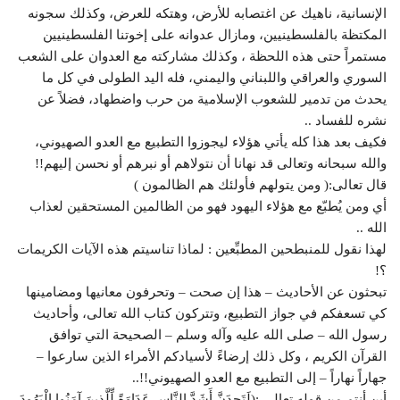
الإنسانية، ناهيك عن اغتصابه للأرض، وهتكه للعرض، وكذلك سجونه
المكتظة بالفلسطينيين، ومازال عدوانه على إخوتنا الفلسطينيين
مستمراً حتى هذه اللحظة ، وكذلك مشاركته مع العدوان على الشعب
السوري والعراقي واللبناني واليمني، فله اليد الطولى في كل ما
يحدث من تدمير للشعوب الإسلامية من حرب واضطهاد، فضلاً عن
نشره للفساد ..
فكيف بعد هذا كله يأتي هؤلاء ليجوزوا التطبيع مع العدو الصهيوني،
والله سبحانه وتعالى قد نهانا أن نتولاهم أو نبرهم أو نحسن إليهم!!
قال تعالى:( ومن يتولهم فأولئك هم الظالمون )
أي ومن يُطبّع مع هؤلاء اليهود فهو من الظالمين المستحقين لعذاب
الله ..
لهذا نقول للمنبطحين المطبِّعين : لماذا تناسيتم هذه الآيات الكريمات
؟!
تبحثون عن الأحاديث – هذا إن صحت – وتحرفون معانيها ومضامينها
كي تسعفكم في جواز التطبيع، وتتركون كتاب الله تعالى، وأحاديث
رسول الله – صلى الله عليه وآله وسلم – الصحيحة التي توافق
القرآن الكريم ، وكل ذلك إرضاءً لأسيادكم الأمراء الذين سارعوا –
جهاراً نهاراً – إلى التطبيع مع العدو الصهيوني!!..
أين أنتم من قوله تعالى :(لَتَجِدَنَّ أَشَدَّ النَّاسِ عَدَاوَةً لِّلَّذِينَ آمَنُوا الْيَهُودَ