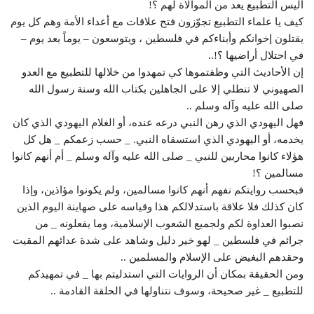
أليس التطبيع يعد من الموالاة لهم ؟!
كيف يا علماء التطبيع تجوّزون فتح علاقات مع أعداء الأمة وهم كل يوم
يقتلون إخوانكم وأبناءكم في فلسطين ، ويتوسعون – يوماً بعد يوم –
في احتلال أراضيها ؟!..
إن الأحاديث التي وظفتموها كي تمهدوا من خلالها للتطبيع مع العدو
الصهيوني لا تنطلي إلا على الجاهلين بكتاب الله وسنة رسول الله
صلى الله عليه وآله وسلم ..
فهل اليهودي الذي رهن النبي درعه عنده، أو الغلام اليهودي الذي كان
يخدمه، أو اليهودي الذي استسقاه النبي. _ حسب زعمكم _ هل كل
هؤلاء كانوا محاربين للنبي _ صلى الله عليه وآله وسلم _ أم أنهم كانوا
مسالمين ؟!
فبحسب روايتكم نفهم أنهم كانوا مسالمين، ولم يكونوا مؤاذين، وإذا
كان كذلك فلا علاقة باستدلالكم هذا وقياسه على صهاينة اليوم الذين
نصبوا العداوة لكم ولجميع الشعوب الإسلامية، وما يفعلونه _ من
جرائم في فلسطين _ لهو خير دليل وشاهد على شدة عدائهم المقيت
وحقدهم البغيض على الإسلام والمسلمين ..
ومن الحقيقة بمكان أن الروايات التي استدليتم بها _ في تمهيدكم
للتطبيع _ غير صحيحة، وسوف نتناولها في الحلقة القادمة ..