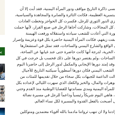
 ثورة 21من سبتمبر ،ولن تنسى ذاكرة التاريخ مواقف ودور المرأة اليمنية، فقد أبت إلا أن
سبتمبرية العظيمة، فكانت الثائرة والصابرة والمجاهدة والسياسية،
ازي الدور الثوري للرجل، فكسرت كل الحواجز وتخطت العادات
 كل المجالات، وشاركت أخاها الرجل في صنع القرار، لأنها حملت
ورة التي أعادت للشعب سيادته واستقلاله ورفعت الهيمنة
شفت زيفهم، فكانت المرأة اليمنية حاضرة بكل قوة وعزيمة وإصرار
ي الواقع والشارع اليمني والساحات، فقد تمثل في استشعارها
ي
 الحرية، لدرجة أنها كانت حاضرة حتى عند غيابها عن الساحة،
 الساحات ،ولم يقتصر دورها على ذلك فحسب بل خرجت في كل
متد دورها الإيجابي والمكمل لدور الرجل إلى حاضرنا اليوم
لشعب اليمني فكان دورها أسطورياً سيكتبه التاريخ للأجيال
زالت الداعمة للجبهات بكل سخاء من خلال تقديمها للمئات من
وهرات والمال، والخبز والكعك الذي سهرت الليالي لإعداده بكل
لمرأة اليمنية ومدي مساندتها للقضايا الوطنية منذ القدم وحتي
، هاهي اليوم شريكاً رئيسياً وداعماً للرجل في مسيرة نضالة
ى أصبحت بالفعل القدوة والمسيرة لكل نساء العالم.
نا ولا ان تنهب ثرواتنا مادمنا بالله أقوياء معتمدين ومتوكلين