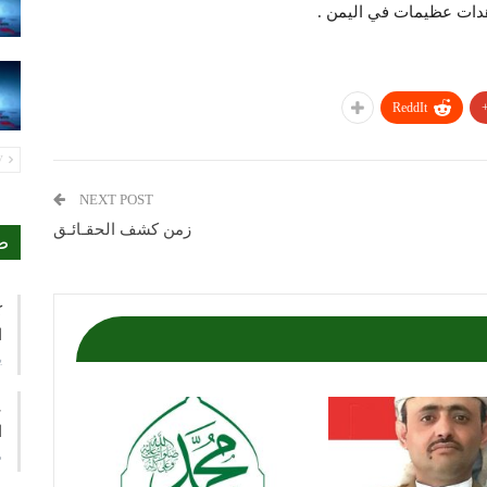
هدات عظيمات في اليمن .
ReddIt
PREV
NEXT POST
زمن كشف الحقـائـق
ص
ك
ا
ي
ع
ا
م