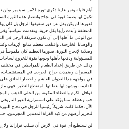
أيام قليلة وتمر علينا ذكرى
تكونَ لها بصمةً قويةً في نجاح وانتصار هذه الثورة ال
فدورها لم يكن يقل عن دور شقيقها الرجل بل كان يو
المنغلقة وأبدت رأيها بكل حرية، وتقدمت سياسياً وفي
من الوعي ما أهلها إلى أن تكون شريكة الرجل في الث
والوصايا الخارجية، واقتلعت معظم منابع الإرهاب وك
وصلابة لإنجاح الثورة، فدورها العظيم كان ملموساً ف
للمسؤولية ودفعها بأهلها وذويها بقوة للخروج لساحات
وذلك عن طريق إعداد الطعام للمرابطين في مختلف
المسيرات وضمدت جراح الجرحى في المستشفيات، وقد إ
في مواجهة هذا العدوان الغاشم والحصار الخانق على ا
القادمة، ويشهد لها بعطائها المنقطع النظير، فهي ما
قوافل الكرم والعطاء المكونة من الحلي الذهب والمج
حب وعطاء، مما يؤكد على استمرارية الدور التاريخي ل
الآن، فكما كانت شريكاً رئيسياً للرجل في نجاح الثورة
لتحرير أرضهم من كيد الغزاة المعتدين المجرمين، حت
لن تستطيع أي قوة في الأرض أن تسلب قراراتنا ولا إرادت