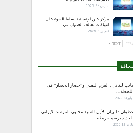
مارس 26, 2025
مركز عين الإنسانية يسلط الضوء على
انتهاكات تحالف العدوان في…
فبراير 4, 2025
NEXT
حافة
اتب لبناني : العزم اليمني و”حصار الحصار” في
للحظة…
وليو 23, 2026
طوان : البيان الأول للسيد مجتبى المرشد الإيراني
لجديد يرسم خريطة…
ارس 12, 2026