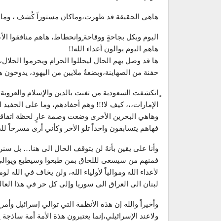
هاهي الحقيقة قد ظهرت،وماكان مستوراً كُشف ، وما 
اليوم وبكل بجاحةٍ ووقاحة ٍوانحطاط، هاهم منافقوا الأع
هاهم اليوم يوالون أعداء الله!!
ها قد وصل بهم الحال ليحللوا الحرام ويحرموا الحلال، 
حفنة من الصهاينة،وبضعةُ ملايين من اليهود، يدوخون ه
ٍانكشفت السعودية من تغنت بالدين والإسلام والعروبة،
الإمارات،،، كيف لا!!! وهم أحفادهم، وما على الحفيد الا
وهاهي البحرين الأخرى وضعت وصمة عارٍ لحظة اتفاقها
فهاهم يتسابقون واحداً تلو الأخر وكأني أرى مسرحاً
وأنا على يقين بأنهُ لن يتوقف الحال الى هنا… بل سن
فمنهم من سيسعى لللحاق بمن طبعوا وسيطبع ويوالي ا
لأعداء الله وموالياً لأولياء الله، ولن يخاف في الله ل
لبنان الى العراق الى سوريا وإلى كل حر في هذا العالم
وأخيراً والله إن هذه الأنظمة التي توالي إسرائيل وأمري
ولاعند الإسرائيلي،إنما يعتبرون هذة الأمة أمة ساذجة ي