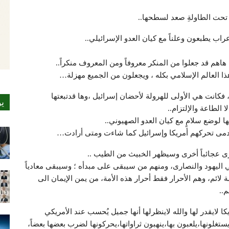
تحت الطاولةِ صعد لسطحها..
راب يطبعون وعلناً مع كيان العدو الإسرائيلي..
هاهم قد جعلوا من المنكر معروفاً ومن المعروف منكراً..
ذا العالم الإسلامي بكله ، ويجعلون من الجميع مهزلة…
 فكانت هي الأولى للهرولة لأحضان إسرائيل ،وها قدتبعتها
ي
 الطاعة والإلتزام..
 لوضع سلامٍ مع كيان العدو الصهيوني..
 للدمى تحركهم أمريكا وإسرائيل كما شاءت ومتى أرادت…
رى عجائباً أخرى وسيظهر الخبيث من الطيب ..
ليهود والنصارى، ومنهم من سيبقى على مبدأه ؛ وسيبقى معادياً
ومة لائم، وهم الأحرار فقط أحرار هذه الأمة، من يمن الإيمان الى
..
كا لايقدر لها والله لاينظرلها أنها جميل يُحسب عند الأمريكي
ستغلونها،يلعبون بها،ينهبون ثراواتها،يحركونها لضرب بعضها بعضاً،