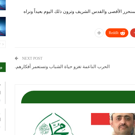
سنحرر الأقصى والقدس الشريف وترون ذلك اليوم بعيداً ونراه
ReddIt
PREV
NEXT POST
ص
الحرب الناعمة تغزو حياة الشباب وتستعمر أفكارهم.
ك
ا
ي
ع
ا
م