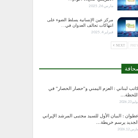
مارس 26, 2025
مركز عين الإنسانية يسلط الضوء على
انتهاكات تحالف العدوان في…
فبراير 4, 2025
NEXT
حافة
اتب لبناني : العزم اليمني و”حصار الحصار” في
للحظة…
وليو 23, 2026
طوان : البيان الأول للسيد مجتبى المرشد الإيراني
لجديد يرسم خريطة…
ارس 12, 2026