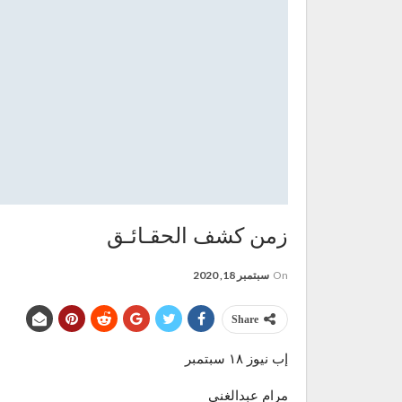
زمن كشف الحقـائـق
On
سبتمبر 18, 2020
Share
إب نيوز ١٨ سبتمبر
مرام عبدالغني