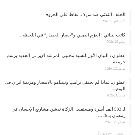
الحلف الثلاثي ضد من؟ .. نقاط على الحروف
أغسطس 8, 2026
كاتب لبناني : العزم اليمني و”حصار الحصار” في اللحظة…
يوليو 23, 2026
عطوان : البيان الأول للسيد مجتبى المرشد الإيراني الجديد يرسم
خريطة…
مارس 12, 2026
عطوان: لماذا لم يحتفل ترامب ونتنياهو بالانتصار وهزيمة ايران في
اليوم…
مارس 3, 2026
لـ 583 ألف أسرة ومستفيد.. الزكاة تدشن مشاريع الإحسان في
رمضان بـ 26…
فبراير 21, 2026
NEXT
PREV