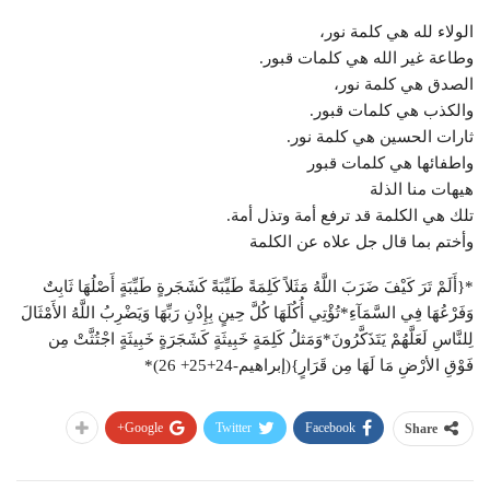
الولاء لله هي كلمة نور،
وطاعة غير الله هي كلمات قبور.
الصدق هي كلمة نور،
والكذب هي كلمات قبور.
ثارات الحسين هي كلمة نور.
واطفائها هي كلمات قبور
هيهات منا الذلة
تلك هي الكلمة قد ترفع أمة وتذل أمة.
وأختم بما قال جل علاه عن الكلمة
*{أَلَمْ تَرَ كَيْفَ ضَرَبَ اللَّهُ مَثَلاً كَلِمَةً طَيِّبَةً كَشَجَرةٍ طَيِّبَةٍ أَصْلُهَا ثَابِتٌ
وَفَرْعُهَا فِي السَّمَآءِ*تُؤْتِي أُكُلَهَا كُلَّ حِينٍ بِإِذْنِ رَبِّهَا وَيَضْرِبُ اللَّهُ الأَمْثَالَ
لِلنَّاسِ لَعَلَّهُمْ يَتَذَكَّرُونَ*وَمَثلُ كَلِمَةٍ خَبِيثَةٍ كَشَجَرَةٍ خَبِيثَةٍ اجْتُثَّتْ مِن
فَوْقِ الأرْضِ مَا لَهَا مِن قَرَارٍ}(إبراهيم-24+25+ 26)*
Google+
Twitter
Facebook
Share