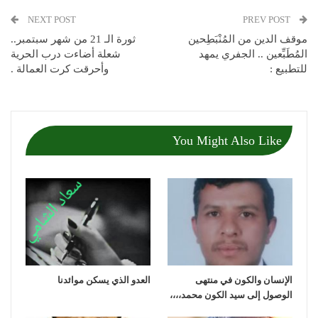
NEXT POST
PREV POST
موقف الدين من المُنْبَطِحين
ثورة الـ 21 من شهر سبتمبر..
المُطَبِّعين .. الجفري يمهد
شعلة أضاءت درب الحرية
للتطبيع :
وأحرقت كرت العمالة .
You Might Also Like
الإنسان والكون في منتهى
العدو الذي يسكن موائدنا
الوصول إلى سيد الكون محمد،،،،