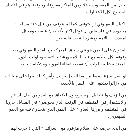
يجعل من المغصوب حلالا ومن المنكر معروفا، وموقفنا هو في الاتجاه
الصحيح بكل الاعتبارات.
الكيان الصهيوني لن يتوقف كما لم يتوقف من قبل عند مساحات
محدودة في فلسطين بل توغل أكثر لأنه كيان غاصب ومحتل
لمقدسات الأمة ومشرد لشعب فلسطين.
العدوان على اليمن هو في سياق المعركة مع العدو الصهيوني بعد
وقوفه بكل صلابة مع قضايا الأمة ورفضه التبعية وحاولت الدول
المعتدية عليه حاولت أن تعطيه غطاء العروبة ومشكلة داخلية.
لو نقبل بجزء بسيط من مطالب إسرائيل وأمريكا لداسوا على مطالب
من لازالوا يعتدون على اليمن بالأحذية.
من الزيف والتضليل أنهم يروجون للاتفاق مع العدو من أجل السلام
والاستقرار في المنطقة في الوقت الذي يخوضون في المقابل حروبا
في المنطقة وأبرزها العدوان على اليمن الذي يتحدون فيه مع العدو
الصهيوني.
من أبدى حرصه على سلام مزعوم مع “إسرائيل” التي لا حرب لهم