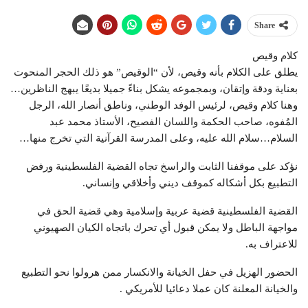
Share
كلام وقيص
يطلق على الكلام بأنه وقيص، لأن “الوقيص” هو ذلك الحجر المنحوت
بعناية ودقة وإتقان، وبمجموعه يشكل بناءً جميلا بديعًا يبهج الناظرين…
وهنا كلام وقيص، لرئيس الوفد الوطني، وناطق أنصار الله، الرجل
المُفوه، صاحب الحكمة واللسان الفصيح، الأستاذ محمد عبد
السلام…سلام الله عليه، وعلى المدرسة القرآنية التي تخرج منها…
نؤكد على موقفنا الثابت والراسخ تجاه القضية الفلسطينية ورفض
التطبيع بكل أشكاله كموقف ديني وأخلاقي وإنساني.
القضية الفلسطينية قضية عربية وإسلامية وهي قضية الحق في
مواجهة الباطل ولا يمكن قبول أي تحرك باتجاه الكيان الصهيوني
للاعتراف به.
الحضور الهزيل في حفل الخيانة والانكسار ممن هرولوا نحو التطبيع
والخيانة المعلنة كان عملا دعائيا للأمريكي .