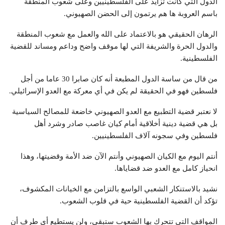
الدول التي كانت تزايد على الفلسطينيين وعلى شعوب المنطقة
باسم العروبة ها هم يرتمون إلى الحضن الصهيوني.
الرهان الحقيقي هو بالاعتماد على الله والعمل مع شعوب المنطقة
والدول الحرة والشريفة التي لها موقف واضح وداعم ومساند للقضية
الفلسطينية.
من قال من ساسة الدول المطبعة أنه كان صابرا 30 عاما من أجل
فلسطين فهو في الحقيقة لم يكن في أي معركة مع العدو الإسرائيلي.
لا نعتبر قضية التطبيع مع العدو الصهيوني خاضعة للمصالح السياسية
بل هي قضية دينية أخلاقية أمام كيان غاصب صادر وشرد أهل
فلسطين وفي سجونه آلاف الفلسطينيين.
أنتم اليوم مع الكيان الصهيوني وأنتم الآن ضد الأمة وقضيتها، وهذا
انحياز كامل مع العدو ضد قضاياها.
نشيد بالاستنكار الشعبي الواسع بالتزامن مع الخيانات المكشوف،
تؤكد أن القضية الفلسطينية حية في قلوب الشعوب.
المواقف التي تتحرك بها الشعوب ستبقى، ولن يستطيع أي طرف أن