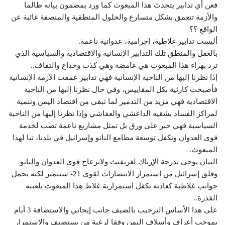
فعن أي تدابير يتحدث هذا المبعوث كما ورد بمضمون بيانه طالما
والأزمة تتعمق بشكل متسارع والحلول المنطقية والمنصفة غائبة عن
الواقع ؟؟
أليست تدابير غلاطية، إجرامية، عدوانية ناعمة.
بالعقل والمنطق تلك التدابير الإنسانية والاقتصادية والسياسية الذي
ترد بهراء هذا المبعوث هي غامضة وهي كذب وخداع والتفاف..
إذا نظرنا إليها من الناحية الإنسانية فهي تدابير عمقت الأزمة الإنسانية
فأصبحت كارثية بكل المقاييس، وفي حال نظرنا إليها من الناحية
الاقتصادية فهي مزيد من التدمير لما تبقى من اقتصاد اليمن وتنمية
لمراكز الفساد بشقيه الداعشي والعفاشي وإذا نظرنا إليها من الناحية
السياسية فهي حبر على ورق بل تمثل مشاريع ناعمة تصب لخدمة
قوى العدوان وتكفل توسعة مطامع الناتو وإسرائيل في بلدنا، تبا لهذا
المبعوث.
البيان يوحي بدرجة الإرباك لغريفيث ولانزعاج قوى العدوان والناتو
وقلق إسرائيل من استمرار الانتصارات لقوى 21- سبتمبر لكنه يحمل
جوانب غلاطية كعادته تكفل استمرارية غلاط هذا المبعوث بلعبته
القذرة..
على هذا الأساس الترحيب بالضيف جانب إيجابي والاستضافة 3 أيام
بموجب أعراف وأسلاف اليمن وفقا لرغبة من يستضيف والاستمرار