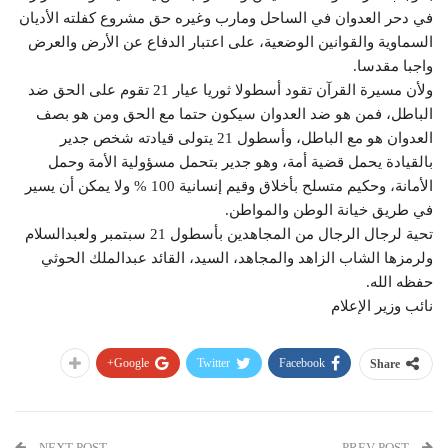
في دحر العدوان في الساحل ومارب وغيره حق مشروع كفلته الأديان
السماوية والقوانين الوضعية، على اعتبار الدفاع عن الأرض والعرض
واجبا مقدسا.
ولأن مسيرة القرآن تقود أسطولا ثوريا عيار 21 تقوم على الحق ضد
الباطل، فمن هو ضد العدوان سيكون حتما مع الحق ومن هو بصف
العدوان هو مع الباطل، وأسطول 21 يتولى قيادته شخص جدير
بالقيادة يحمل قضية أمة، وهو جدير بتحمل مسؤولية الأمة وحمل
الأمانة، وحكيم متسلح بأخلاق وقيم إنسانية 100 % ولا يمكن أن يسير
في طريق خيانة الوطن والمواطن.
تحية لرجال الرجال من المجاهدين بأسطول 21 سبتمبر ولعبدالسلام
ولرمزها الشاب الزاهد والمجاهد، السيد، القائد عبدالملك الحوثي
حفظه الله.
نائب وزير الإعلام
Google+
Twitter
Facebook
Share
NEXT POST
PREV POST