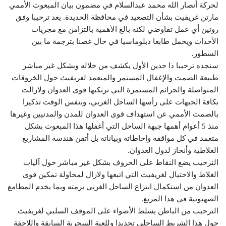
لحركة أنصار الله محمد عبدالسلام في مضمون بيان المبعوث الأممي
مارتن غريفيث بشأن التصعيد في محافظة الحديدة. يعد ترحيبا وفق
روتين أي عمل تفاوضي لكنه بالغ الأهمية بالتزامن مع مجريات
الأحداث ويحمل طابعا دبلوماسيا في حال غصنا بترجمة ما بين
السطور.
سنجده ترحيبا ذا حدين الأول يكشف من خلاله وبشكل غير مباشر
طبيعة الصمت والإغفال المستمر والمتعمد لغريفيث حول الخروقات
المتواصلة والجرائم المستمرة التي ترتكبها قوى العدوان ولازالت
بكافة الجبهات على رأسها الساحل الغربي، وبنفس الوقت تذكيرا
بالصمت الأممي عن استهداف قوى العدوان للمدن والمدنيين وغيرها
منذ 5 أعوام أهمها جبهة الساحل التي أغفلها هذا المبعوث بشكل
متعمد في كل مواقفه وإحاطاته وبياناته بل أتقن هندسة المشاريع
الغلاطية وأنحاز لدول العدوان.
الترحيب يضع النقاط على الحروف بشكل غير مباشر حول آليات
الغلاط والاحتيال لغريفيث التي اتبعها ولازال لمحاولة تمكين قوى
العدوان من استكمال انتزاع الساحل الغربي برمته وبما يخدم المطامع
الصهيونية في هذا المربع.
الترحيب من الباطن يسلط الأضواء على الموقف السلبي لغريفيث
حول هذا الشريط الساحلي تحديدا وللعبة السحرية السابقة واللاحقة