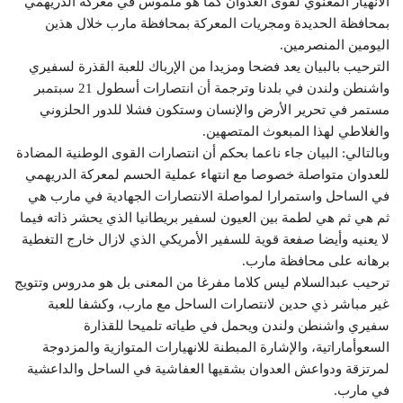
الانهيار المعنوي لقوى العدوان كما هو ملموس في معركة الدريهمي
بمحافظة الحديدة ومجريات المعركة بمحافظة مارب خلال هذين
اليومين المنصرمين.
الترحيب بالبيان يعد فضحا ومزيدا من الإرباك للعبة القذرة لسفيري
واشنطن ولندن في بلدنا وترجمة أن انتصارات أسطول 21 سبتمبر
مستمر في تحرير الأرض والإنسان وستكون فشلا للدور الحلزوني
والغلاطي لهذا المبعوث المتصهين.
وبالتالي: البيان جاء ناعما بحكم أن انتصارات القوى الوطنية المضادة
للعدوان متواصلة خصوصا مع انتهاء عملية الحسم لمعركة الدريهمي
في الساحل واستمرارا لمواصلة الانتصارات الجهادية في مارب هي
ثم هي ثم هي لطمة بين العيون لسفير بريطانيا الذي يحشر ذاته فيما
لا يعنيه وأيضا صفعة قوية للسفير الأمريكي الذي لازال خارج التغطية
برهانه على محافظة مارب.
ترحيب عبدالسلام ليس كلاما مفرغا من المعنى بل هو مدروس وتتويج
غير مباشر ذي حدين لانتصارات الساحل مع مارب، وكشفا للعبة
سفيري واشنطن ولندن ويحمل في طياته تلميحا للقذارة
السعوأماراتية، والإشارة المبطنة للانهيارات المتوازية والمزدوجة
لمرتزقة ودواعش العدوان بشقيها العفاشية في الساحل والداعشية
في مارب.