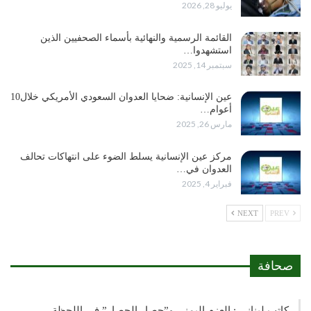
يوليو 28, 2026
القائمة الرسمية والنهائية بأسماء الصحفيين الذين
استشهدوا…
سبتمبر 14, 2025
عين الإنسانية: ضحايا العدوان السعودي الأمريكي خلال10
أعوام…
مارس 26, 2025
مركز عين الإنسانية يسلط الضوء على انتهاكات تحالف
العدوان في…
فبراير 4, 2025
NEXT
PREV
صحافة
كاتب لبناني : العزم اليمني و”حصار الحصار” في اللحظة…