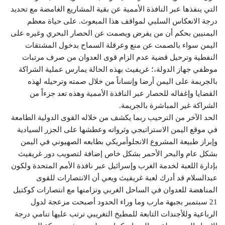
التي ينفذها عبر النافذة الأممية عن بقية المشاريع الغامضة مع تحديد
درجة الانعكاس السلبي لمواقف هذا المبعوث. على حياة معظم
اليمنيين بحكم أن من يفرض ويصمت عن الحصار البحري وغيره على
اليمن سواء بالصمت عن منع وعرقلة السماح بدخول المشتقات
النفطية وترحيل قضية عدم الزام قوى العدوان من صرف مرتبات
موظفي جهاز الدولة،؛ غريفيث بهذه الحالة يمارس عملية الشراكة
بالجريمة على اليمن أرضا وإنساناً من خلال صمته وترحيله لهذه
القضايا وإغفاله للحصار عبر النافذة الأممية وهذه تعد جزءاً من
الشراكة غير المباشرة بالجريمة.
الحد الآخر من الترحيب ربما يكشف من خلاله القوى الدولية الطامعة
في موقع اليمن الاستراتيجي وثرواته وعطشها على الجزر السيادية
وإبراز طبيعة المشروع الانجلوأمريكي بطابعه الصهيوني في اليمن
بشكل عام والبحر الأحمر بشكل خاص إضافة لتصويب دور غريفيث
بإدارة اللعبة لخدمة الغرب وإسرائيل عبر نافذة الأمم المتحدة ولكون
عبدالسلام قد أدرك لعبة غريفيث ويعي أن الانتصارات للقوى
المناهضة للعدوان في الساحل الغربي وتزامنها مع انتصارات كوكتيل
21 سبتمبر بجبهة مارب وما وراء الحدود أصبحت مزعجة لدول
الرباعية وللأجندات التابعة للمطبخ التغريبي ترتب عليها تنامي درجة