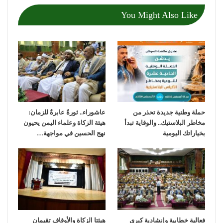
You Might Also Like
حملة وطنية جديدة تحذر من
عاشوراء.. ثورةٌ عابرةٌ للزمان:
مخاطر البلاستيك.. والوقاية تبدأ
هيئة الزكاة وعلماء اليمن يحيون
بخياراتك اليومية
نهج الحسين في مواجهة…
فعالية خطابية وإنشادية كبرى
هيئتا الزكاة والأوقاف تقيمان