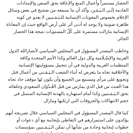
الحصار مستمراً وأعمال المنع والإعاقة بحق السفن والإمدادات
القادمة إلَـى الـيَـمَـن، وأكد أن ما نسمعه من ضجيج في بعض وسائل
الإعلام بخصوص المعونات الإنسانية للـيَـمَـنيين لا يعدو عن كونه
ظاهرة صوتية ولا يوجد له أدنى أثر على أرض الواقع حيث إن المعاناة
الإنسانية مازالت مستمرة على كُلّ المستويات نتيجة هذا الحصار
الجائر.
وخاطب المصدر المسؤول في المجلس السياسي لأنصارالله الدول
العربية والإسْـلَامية وكل دول العالم وكذا الأمم المتحدة وكافة
المنظمات العربية والدولية في أن تتحمل مسؤوليتها الإنسانية
والأخلاقية تجاه ما يتعرض له أبناء الشعب الـيَـمَـني من أعمال قتل
وتجويع على مرأى ومسمع من الجميع وأن يكون لها موقف جاد تجاه
هذا العبث من قبل الذي يمارس من قبل العُـدْوَان السعودي وحلفائه
بحق الـيَـمَـنيين وكذا أمام استهتاره بالهدنة الإنسانية المتمثل في
حجم الانتهاكات والخروقات التي ارتكبها ومازال.
كما قال المصدر المسؤول في المجلس السياسي خلال تصريحه أنهم
يؤكدون على استمرارهم في التعاطي بإيجابية مع أي دعوات أو
خطوات إيجابية وجادة من شأنها أن تمكن الـيَـمَـنيين بمؤسسات