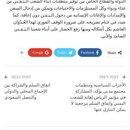
الدولة والقطاع الخاص من توفير متطلبات أبناء الشعب الـيَـمَـني من
غذاء ودواء وكل المستلزمات والاحتياجات وتمكن من إدخال السفن
والإمدادات والإغاثات الإنسانية من دخول الـيَـمَـن دون إعاقة، كما
شدد في ختام تصريحه على ضرورة الوقف الفوري لهذا العُـدْوَان
الغاشم بكل أشكاله ومنها رفع الحصار على أبناء شعبنا الـيَـمَـني
الصامد والأبي.
Google+
Twitter
Facebook
Share
NEXT POST
PREV POST
الأحزاب السياسية ومنظمات
اتفاق السلم والشراكة بين
مجتمع مدني يؤكد: المشاركة
الإجماع المحلي والدولي
في مؤتمر الرياض إهانة للشعب
والتنصل السعودي
اليمني واتفاق السلم مرجعية لا
يمكن التنازل عنها