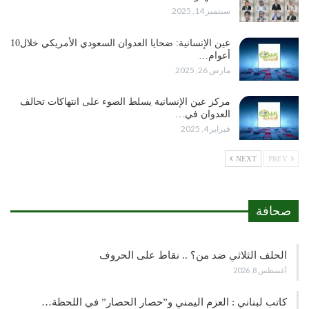
سبتمبر 14, 2025
عين الإنسانية: ضحايا العدوان السعودي الأمريكي خلال10
أعوام…
مارس 26, 2025
مركز عين الإنسانية يسلط الضوء على انتهاكات تحالف
العدوان في…
فبراير 4, 2025
NEXT
PREV
صحافة
الحلف الثلاثي ضد من؟ .. نقاط على الحروف
أغسطس 8, 2026
كاتب لبناني : العزم اليمني و”حصار الحصار” في اللحظة…