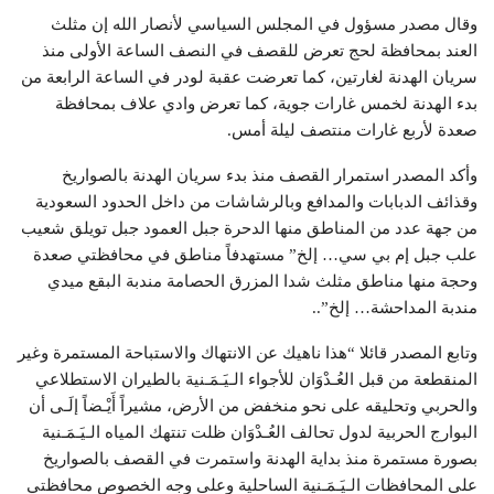
وقال مصدر مسؤول في المجلس السياسي لأنصار الله إن مثلث
العند بمحافظة لحج تعرض للقصف في النصف الساعة الأولى منذ
سريان الهدنة لغارتين، كما تعرضت عقبة لودر في الساعة الرابعة من
بدء الهدنة لخمس غارات جوية، كما تعرض وادي علاف بمحافظة
صعدة لأربع غارات منتصف ليلة أمس.
وأكد المصدر استمرار القصف منذ بدء سريان الهدنة بالصواريخ
وقذائف الدبابات والمدافع وبالرشاشات من داخل الحدود السعودية
من جهة عدد من المناطق منها الدحرة جبل العمود جبل تويلق شعيب
علب جبل إم بي سي… إلخ” مستهدفاً مناطق في محافظتي صعدة
وحجة منها مناطق مثلث شدا المزرق الحصامة مندبة البقع ميدي
مندبة المداحشة… إلخ”..
وتابع المصدر قائلا “هذا ناهيك عن الانتهاك والاستباحة المستمرة وغير
المنقطعة من قبل العُـدْوَان للأجواء الـيَـمَـنية بالطيران الاستطلاعي
والحربي وتحليقه على نحو منخفض من الأرض، مشيراً أَيْـضاً إلَـى أن
البوارج الحربية لدول تحالف العُـدْوَان ظلت تنتهك المياه الـيَـمَـنية
بصورة مستمرة منذ بداية الهدنة واستمرت في القصف بالصواريخ
على المحافظات الـيَـمَـنية الساحلية وعلى وجه الخصوص محافظتي