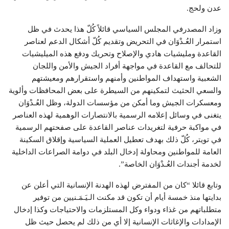
عدن ولحج.
وزاد المصدرفي المجلس السياسي قائلاً كُلّ هذا يحدث في ظل
استمرار العُـدْوَان في التحريض وتقديم كُلّ أشكال الدعم لعناصر
القاعدة ومليشيات هادي والإصلاح وتحريك ودفع هذه الميليشيات
للتحالف مع القاعدة في مواجهة أفراد الجيش والأمن واللجان
الشعبية واستهداف المواطنين وأمنهم واستقرارهم ومعيشتهم
والسعي الحثيث لتمكينهم من السيطرة على بعض المحافظات وألوية
ومعسكرات الجيش وما أمكن من مؤسسات الدولة، وظل العُـدْوَان
يتغنى في وسائل إعلامه الرسمية بالانتصارات الوهمية لهذه العناصر
في مواكبة حرفية لتغريدات عناصر القاعدة على صفحتهم الرسمية
في تويتر، كُلّ ذلك بهدف تعطيل العملية السياسية وإقلاق السكينة
العامة للمواطنين ومحاولة إدخال البلد في دوامة الصراعات الداخلية
لخدمة أجندات العُـدْوَان الخاصة”.
وتابع قائلا “كان من المفترض لهذه الهدنة الإنسانية التي أعلن عن
بدايتها منذ خمسة أيام أن تكون قد مكنت الـيَـمَـنيين من توفير
متطلباتهم من غذاء ودواء وكل المستلزمات والاحتياجات وكذا إدخال
الإمدادات والإغاثات الإنسانية إلا أي من ذلك لم يحصل حيث ظل