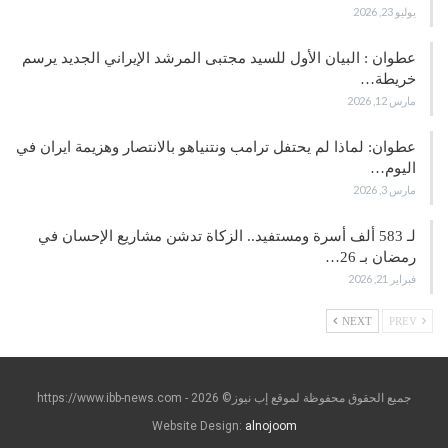
يوليو 23, 2026
عطوان : البيان الأول للسيد مجتبى المرشد الإيراني الجديد يرسم
خريطة…
مارس 12, 2026
عطوان: لماذا لم يحتفل ترامب ونتنياهو بالانتصار وهزيمة ايران في
اليوم…
مارس 3, 2026
لـ 583 ألف أسرة ومستفيد.. الزكاة تدشن مشاريع الإحسان في
رمضان بـ 26…
فبراير 21, 2026
NEXT
PREV
جميع الحقوق محفوظة لموقع إب نيوز© https://www.ibb-news.com - 2026
Website Design:
alnojoom