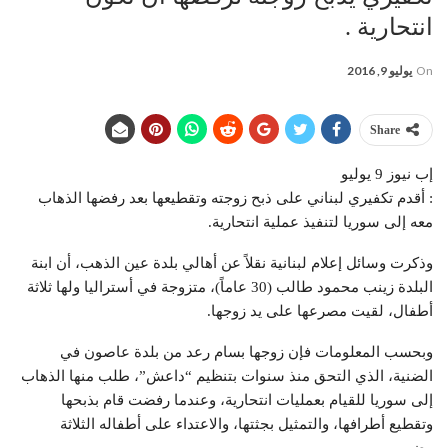
انتحارية .
On
يوليو 9, 2016
Share
إب نيوز 9 يوليو
: أقدم تكفيري لبناني على ذبح زوجته وتقطيعها بعد رفضها الذهاب
معه إلى سوريا لتنفيذ عملية انتحارية.
وذكرت وسائل إعلام لبنانية نقلاً عن أهالي بلدة عين الذهب، أن ابنة
البلدة زينب محمود طالب (30 عاماً)، متزوجة في أستراليا ولها ثلاثة
أطفال، لقيت مصرعها على يد زوجها.
وبحسب المعلومات فإن زوجها بسام رعد من بلدة عاصون في
الضنية، الذي التحق منذ سنوات بتنظيم “داعش”، طلب منها الذهاب
إلى سوريا للقيام بعمليات انتحارية، وعندما رفضت قام بذبحها
وتقطيع أطرافها، والتمثيل بجثتها، والاعتداء على أطفاله الثلاثة