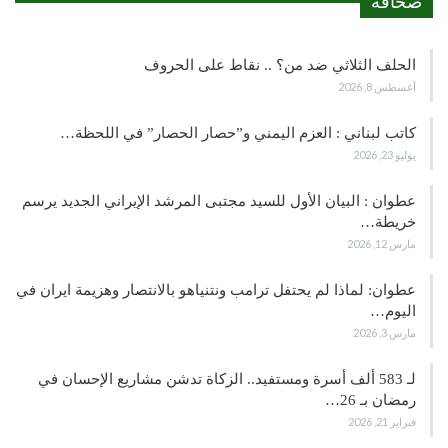
صحافة
الحلف الثلاثي ضد من؟ .. نقاط على الحروف
أغسطس 8, 2026
كاتب لبناني : العزم اليمني و”حصار الحصار” في اللحظة…
يوليو 23, 2026
عطوان : البيان الأول للسيد مجتبى المرشد الإيراني الجديد يرسم
خريطة…
مارس 12, 2026
عطوان: لماذا لم يحتفل ترامب ونتنياهو بالانتصار وهزيمة ايران في
اليوم…
مارس 3, 2026
لـ 583 ألف أسرة ومستفيد.. الزكاة تدشن مشاريع الإحسان في
رمضان بـ 26…
فبراير 21, 2026