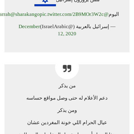
اليوم
@amjadt25
pic.twitter.com/2B9MOr3W2c
@sharakango
arrah
— إسرائيل بالعربية (@IsraelArabic)
December
12, 2020
من يذكر
دعم الأعلام له حتى وصل مواقع حساسه
ومن يذكر
عيال الحرام اللي خونة المغردين عشان