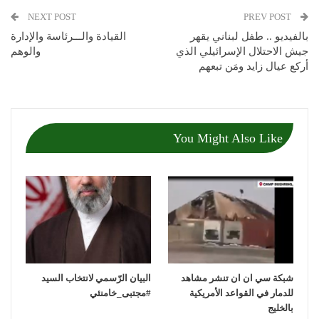
NEXT POST
PREV POST
بالفيديو .. طفل لبناني يقهر
القيادة والـــرئاسة والإدارة
جيش الاحتلال الإسرائيلي الذي
والوهم
أركع عيال زايد ومَن تبعهم
You Might Also Like
شبكة سي ان ان تنشر مشاهد
‏البيان الرّسمي لانتخاب السيد
للدمار في القواعد الأمريكية
بالخليج