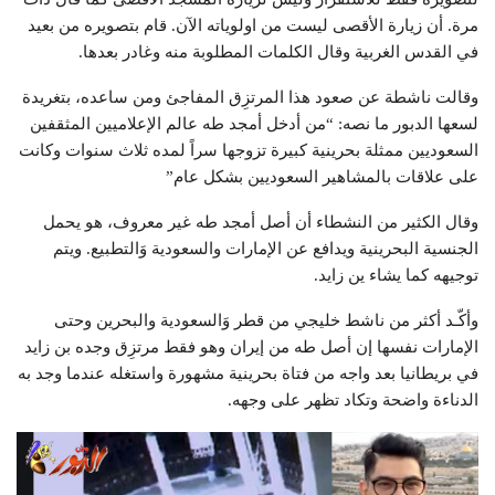
مرة. أن زيارة الأقصى ليست من اولوياته الآن. قام بتصويره من بعيد
في القدس الغربية وقال الكلمات المطلوبة منه وغادر بعدها.
وقالت ناشطة عن صعود هذا المرتزِق المفاجئ ومن ساعده، بتغريدة
لسعها الدبور ما نصه: “من أدخل أمجد طه عالم الإعلاميين المثقفين
السعوديين ممثلة بحرينية كبيرة تزوجها سراً لمده ثلاث سنوات وكانت
على علاقات بالمشاهير السعوديين بشكل عام”
وقال الكثير من النشطاء أن أصل أمجد طه غير معروف، هو يحمل
الجنسية البحرينية ويدافع عن الإمارات والسعودية وَالتطبيع. ويتم
توجيهه كما يشاء ين زايد.
وأكّـد أكثر من ناشط خليجي من قطر وَالسعودية والبحرين وحتى
الإمارات نفسها إن أصل طه من إيران وهو فقط مرتزِق وجده بن زايد
في بريطانيا بعد واجه من فتاة بحرينية مشهورة واستغله عندما وجد به
الدناءة واضحة وتكاد تظهر على وجهه.