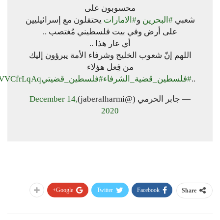
محسوبون على
شعبي
#البحرين
و
#الامارات
يحتفلون مع إسرائيليين
على أرض وفي بيت فلسطيني مُغتصب ..
أي عار هذا ..
اللهم إنّ شعوب الخليج وشرفاء الأمة يبرؤون إليك
من فِعل هؤلاء
..
#فلسطين_قضية_الشرفاء
#فلسطين_قضيتي
/UVVCfrLqAq
— جابر الحرمي (@jaberalharmi)
December 14,
2020
Google+
Twitter
Facebook
Share