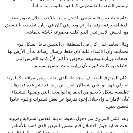
ليستفز الشعب الفلسطيني كما هو مطلوب منه تماماً.
وقام شباب من فلسطينيي الداخل برميه بالأحذية خلال تصوير بعض
المشاهد برفقة وفد إماراتي وبحريني كان في زيارة تطبيعية بالتنسيق
مع الجيش الإسرائيلي الذي كلف مجموعة خَاصَّة لحمايته.
وقال شاهد عيان كان في المنطقة أن الجيش تدخل بشكل قوي
لحمايته. وأن الاعتداء عليه كان فقط لإرسال رسالة له أن الأرض لها
أصحاب وزيارته وتطبيعه مرفوض لا أكثر؛ لأَنَّ كمية الحرس التي
أحاطت به كانت كبيرة لأن زيارته تمت بتنسيق مسبق.
وكان المرتزِق المعروف أمجد طه الذي يتقلب ويغير مواقفه كما يريد
له ولي عهد أبو ظبي شيطان العرب بن زايد. قد نشر عدة فيدوهات
تطبيعية بشكل لا يخلو من الحقارة الواضحة. التي وصفها النشطاء
كأن الإمارات وَالاحتلال إخوة تفرقوا عن بعض لسنوات وَاليوم عادوا
لحضن بعض.
وبعد فشل المرتزِق من دخول محيط مدينة القدس الشرقية وهروبه
تحت حماية جيش الاحتلال قام بتصوير الفيديو الذي ذهب بالأَسَاس
لتصويره فقط للاستفزاز وليس لزيارة المسجد الأقصى كما قال ذات