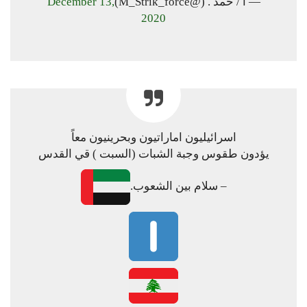
— أ / حمد . (@M_Strik_force)
December 13,
2020
اسرائيليون اماراتيون وبحرينيون معاً
يؤدون طقوس وجبة الشبات (السبت ) قي القدس
– سلام بين الشعوب.