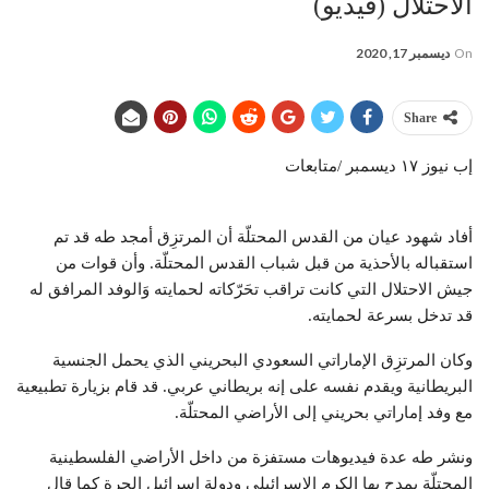
الاحتلال (فيديو)
On
ديسمبر 17, 2020
Share
إب نيوز ١٧ ديسمبر /متابعات
أفاد شهود عيان من القدس المحتلّة أن المرتزِق أمجد طه قد تم
استقباله بالأحذية من قبل شباب القدس المحتلّة. وأن قوات من
جيش الاحتلال التي كانت تراقب تحَرّكاته لحمايته وَالوفد المرافق له
قد تدخل بسرعة لحمايته.
وكان المرتزِق الإماراتي السعودي البحريني الذي يحمل الجنسية
البريطانية ويقدم نفسه على إنه بريطاني عربي. قد قام بزيارة تطبيعية
مع وفد إماراتي بحريني إلى الأراضي المحتلّة.
ونشر طه عدة فيديوهات مستفزة من داخل الأراضي الفلسطينية
المحتلّة يمدح بها الكرم الإسرائيلي ودولة إسرائيل الحرة كما قال