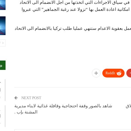
كر ان تركيا اوقفت العمل بعقوبة الاعدام عام 2004، في سياق الاجراءات التي اتخذتها من اجل الانضمام الى الاتحاد
انية اعادة العمل بها “نزولا عند رغبة الجماهير” التي عبروا
مل بعقوبة الاعدام ستنهي عمليا طلب تركيا بالانضمام الى الاتحاد
PREV
ص
ReddIt
ك
ا
ي
NEXT POST
اق
شاهد بالصور وقفة احتجاجية وقافلة غذائية لابناء مديرية
ع
المشنة بإب .
ا
م