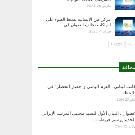
مارس 26, 2025
مركز عين الإنسانية يسلط الضوء على
انتهاكات تحالف العدوان في…
فبراير 4, 2025
NEXT
حافة
اتب لبناني : العزم اليمني و”حصار الحصار” في
للحظة…
وليو 23, 2026
طوان : البيان الأول للسيد مجتبى المرشد الإيراني
لجديد يرسم خريطة…
ارس 12, 2026