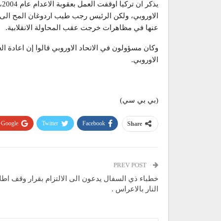
يذ
الاوروبي، ولكن الرئيس رجب طيب اردوغان المح الى امك
عنها في مظاهرات خرجت عقب المحاولة الانقلابية.
وكان مسؤولون في الاتحاد الاوروبي قالوا إن اعادة الع
الاوروبي.
(بي بي سي)
Google+
Twitter
Facebook
Share
PREV POST
خطباء ذي السفال يدعون الى الالتزام بقرار وقف اطل
النار بالاعراس .