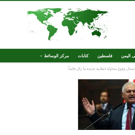
ى اليمن
فلسطين
كتابات
مركز الوسائط
مال وقوع محاولة انقلابية جديدة ما زال قائماً .