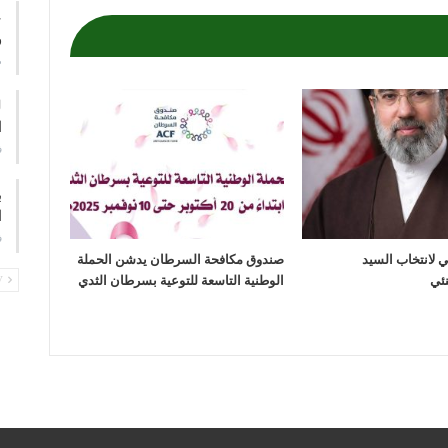
ع
و
م
ا
ف
ب
ا
ف
مي لانتخاب السيد
صندوق مكافحة السرطان يدشن الحملة
الوطنية التاسعة للتوعية بسرطان الثدي
PREV