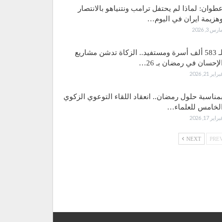
طوان: لماذا لم يحتفل ترامب ونتنياهو بالانتصار
هزيمة ايران في اليوم…
ارس 3, 2026
لـ 583 ألف أسرة ومستفيد.. الزكاة تدشن مشاريع
لإحسان في رمضان بـ 26…
براير 21, 2026
مناسبة حلول رمضان.. انعقاد اللقاء التوعوي الزكوي
لخامس للعلماء…
براير 17, 2026
NEXT