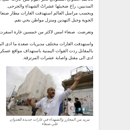
المدنيين، راحَ ضحيتَها عشراتُ الشهداءِ والجرحى.
وبحسب مراسل العالم استهدفت الغارات مطار صنعاء ا
الجوية وجبل النهدين ومنزل مواطن بحي نقم.
وتعرضت صنعاء امس لاكثر من خمسين غارة اسفرت عن
واستهدفت الغارات مختلف مديريات صعدة ما ادى الى
بالمقابل ردت القوات اليمنية باستهداف مواقع عسك
ادى الى مقتل واصابة عشرات المرتزقة.
مزيد من المجازر والشهداء في غارات جديدة للعدوان
على صنعاء