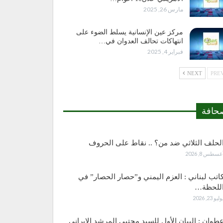
مارس 26, 2025
مركز عين الإنسانية يسلط الضوء على
انتهاكات تحالف العدوان في…
فبراير 4, 2025
NEXT
حافة
لحلف الثلاثي ضد من؟ .. نقاط على الحروف
غسطس 8, 2026
اتب لبناني : العزم اليمني و”حصار الحصار” في
للحظة…
وليو 23, 2026
طوان : البيان الأول للسيد مجتبى المرشد الإيراني