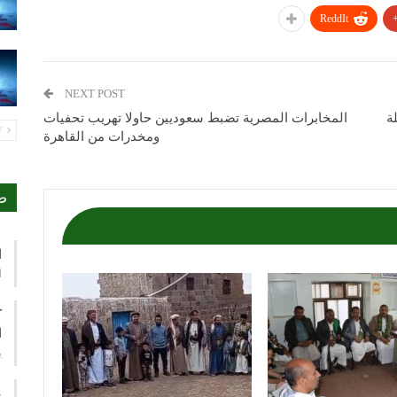
ReddIt
NEXT POST
ة
المخابرات المصرية تضبط سعوديين حاولا تهريب تحفيات
PREV
ومخدرات من القاهرة
ص
ا
أ
ك
ا
ي
ع