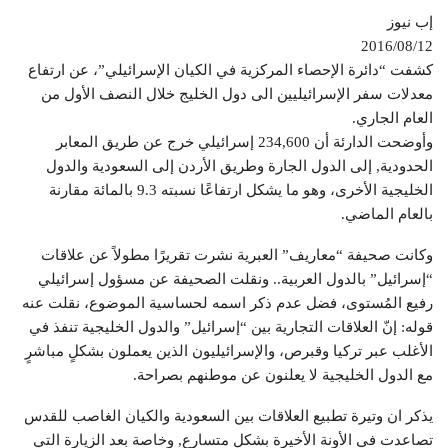
إب نيوز
2016/08/12
كشفت “دائرة الإحصاء المركزية في الكيان الإسرائيلي”، عن ارتفاع
معدلات سفر الإسرائيليين الى دول الخليج خلال النصف الأول من
العام الجاري.
وأوضحت الدارئة أن ‏234,600 إسرائيلي خرج عن طريق المعابر
الحدودية, إلى الدول الجارة وطريق الأردن إلى السعودية والدول
الخليجية الأخرى، وهو ما يشكل ارتفاعًا نسبته 9.3 بالمائة مقارنة
بالعام الماضي.
وكانت صحيفة “معاريف” العبرية نشرت تقريرًا مطولاً عن علاقات
“إسرائيل” بالدول العربية.. ونقلت الصحيفة عن مسؤول إسرائيلي
رفيع المُستوى، فضل عدم ذكر اسمه لحساسية الموضوع، نقلت عنه
قوله: إنّ العلاقات التجارية بين “إسرائيل” والدول الخليجية تنفذ في
الأغلب عبر تركيا وقبرص، والإسرائيليون الذين يعملون بشكلٍ مباشرٍ
مع الدول الخليجية لا يعلنون عن موطنهم بصراحة.
يذكر ان وتيرة تطبيع العلاقات بين السعودية والكيان الغاصب للقدس
تصاعدت في الأونة الأخيرة بشكل متسارع, وخاصة بعد الزيارة التي