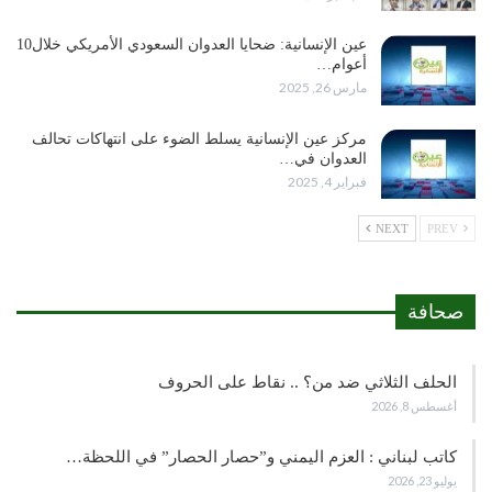
عين الإنسانية: ضحايا العدوان السعودي الأمريكي خلال10
أعوام…
مارس 26, 2025
مركز عين الإنسانية يسلط الضوء على انتهاكات تحالف
العدوان في…
فبراير 4, 2025
NEXT
PREV
صحافة
الحلف الثلاثي ضد من؟ .. نقاط على الحروف
أغسطس 8, 2026
كاتب لبناني : العزم اليمني و”حصار الحصار” في اللحظة…
يوليو 23, 2026